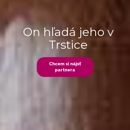
On hľadá jeho v
Trstice
Chcem si nájsť
partnera