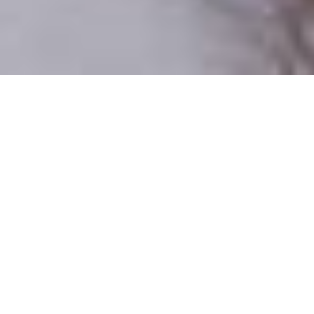
Iba reálni ľudia
100% profilov preverujeme