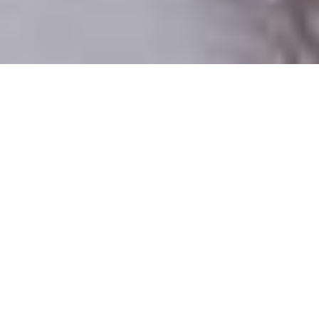
Iba reálni ľudia
100% profilov preverujeme