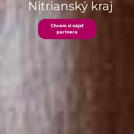
Nitrianský kraj
Chcem si nájsť
partnera