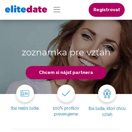
Registrovať
zoznamka pre vzťah
Chcem si nájsť partnera
Iba reálni ľudia
100% profilov
Iba ľudia, ktorí chcú
preverujeme
vzťah