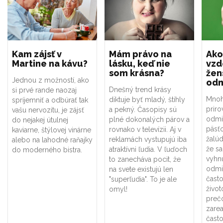
Kam zájsť v
Mám právo na
Ako
Martine na kávu?
lásku, keď nie
vzd
som krásna?
že
Jednou z možností, ako
odm
Dnešný trend krásy
si prvé rande naozaj
Mno
diktuje byť mladý, štíhly
spríjemniť a odbúrať tak
prir
a pekný. Časopisy sú
vašu nervozitu, je zájsť
odmie
plné dokonalých párov a
do nejakej útulnej
päsť
rovnako v televízii. Aj v
kaviarne, štýlovej vinárne
žalúd
reklamách vystupujú iba
alebo na lahodné raňajky
že s
atraktívni ľudia. V ľuďoch
do moderného bistra.
vyhnú
to zanecháva pocit, že
odmie
na svete existujú len
čast
"superľudia". To je ale
život
omyl!
prečo
zarea
často