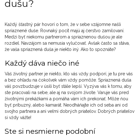
dušu?
Každý šťastný pár hovorí o tom, že v sebe vzájomne našli
spriaznené duše. Rovnaký pocit majú aj čerstvo zamilovaní.
Medzi byť niekomu partnerom a spriaznenou dušou je ale
rozdiel. Navzájom sa nemusia vylučovať. Avšak často sa stáva,
že vaša spriaznená duša je niekto iný. Ako to spoznáte?
Každý dáva niečo iné
Váš životný partner je niekto, kto vás vždy podporí, je tu pre vás
a bez ohľadu na čokoľvek vám vždy pomôže. Spriaznená duša
váš povzbudzuje v úsilí byť stále lepší. Vyzýva vás k tomu, aby
ste pracovali na sebe, ale aj na svojom živote. Varuje vás pred
životnými prekážkami a pomáha vám ich prekonať. Môže ňou
byť príbuzný, alebo kamarát. Neodháňajte ich od seba ani od
svojho partnera a ani veľmi dobrých priateľov. Dobrých priateľov
si vždy vážte!
Ste si nesmierne podobní