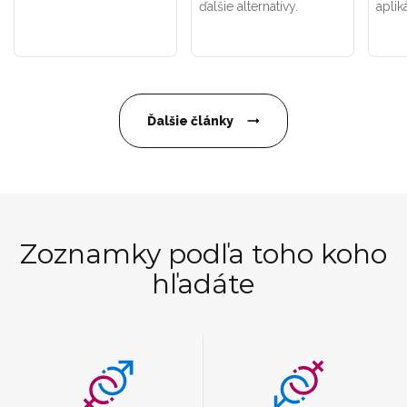
ďalšie alternatívy.
aplik
Ďalšie články
Zoznamky podľa toho koho
hľadáte