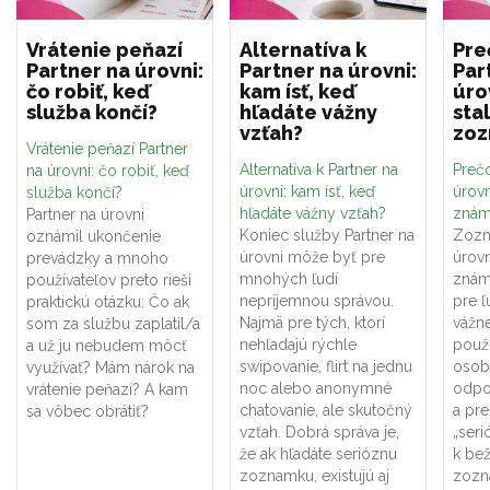
Vrátenie peňazí
Alternatíva k
Pre
Partner na úrovni:
Partner na úrovni:
Par
čo robiť, keď
kam ísť, keď
úro
služba končí?
hľadáte vážny
sta
vzťah?
zo
Vrátenie peňazí Partner
Alternatíva k Partner na
Prečo
na úrovni: čo robiť, keď
úrovni: kam ísť, keď
úrovn
služba končí?
hľadáte vážny vzťah?
znám
Partner na úrovni
Koniec služby Partner na
Zozn
oznámil ukončenie
úrovni môže byť pre
úrovn
prevádzky a mnoho
mnohých ľudí
znám
používateľov preto rieši
nepríjemnou správou.
pre ľ
praktickú otázku: Čo ak
Najmä pre tých, ktorí
vážne
som za službu zaplatil/a
nehľadajú rýchle
použí
a už ju nebudem môcť
swipovanie, flirt na jednu
osob
využívať? Mám nárok na
noc alebo anonymné
odpo
vrátenie peňazí? A kam
chatovanie, ale skutočný
a pr
sa vôbec obrátiť?
vzťah. Dobrá správa je,
„seri
že ak hľadáte serióznu
k be
zoznamku, existujú aj
zozn