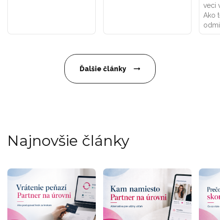
veci 
Ako 
odmi
Ďalšie články
Najnovšie články