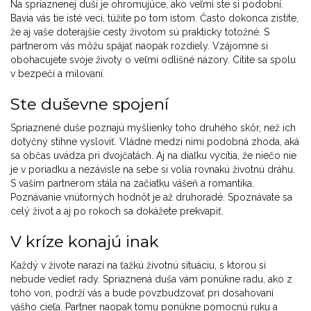
Na spriaznenej duši je ohromujúce, ako veľmi ste si podobní.
Bavia vás tie isté veci, túžite po tom istom. Často dokonca zistíte,
že aj vaše doterajšie cesty životom sú prakticky totožné. S
partnerom vás môžu spájať naopak rozdiely. Vzájomne si
obohacujete svoje životy o veľmi odlišné názory. Cítite sa spolu
v bezpečí a milovaní.
Ste duševne spojení
Spriaznené duše poznajú myšlienky toho druhého skôr, než ich
dotyčný stihne vysloviť. Vládne medzi nimi podobná zhoda, aká
sa občas uvádza pri dvojčatách. Aj na diaľku vycítia, že niečo nie
je v poriadku a nezávisle na sebe si volia rovnakú životnú dráhu.
S vaším partnerom stála na začiatku vášeň a romantika.
Poznávanie vnútorných hodnôt je až druhoradé. Spoznávate sa
celý život a aj po rokoch sa dokážete prekvapiť.
V kríze konajú inak
Každý v živote narazí na ťažkú ​​životnú situáciu, s ktorou si
nebude vedieť rady. Spriaznená duša vám ponúkne radu, ako z
toho von, podrží vás a bude povzbudzovať pri dosahovaní
vášho cieľa. Partner naopak tomu ponúkne pomocnú ruku a