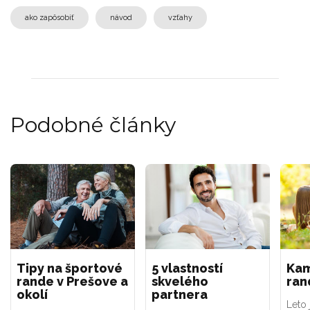
ako zapôsobiť
návod
vzťahy
Podobné články
Tipy na športové
5 vlastností
Kam
rande v Prešove a
skvelého
ran
okolí
partnera
Leto 