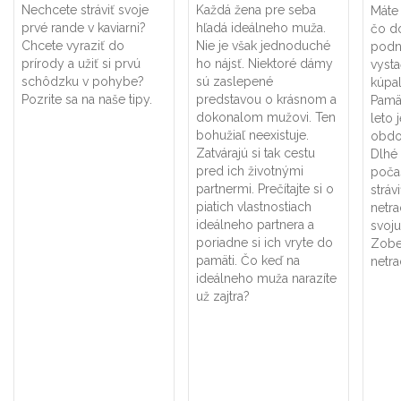
Nechcete stráviť svoje
Každá žena pre seba
Máte 
prvé rande v kaviarni?
hľadá ideálneho muža.
čo d
Chcete vyraziť do
Nie je však jednoduché
podn
prírody a užiť si prvú
ho nájsť. Niektoré dámy
vysta
schôdzku v pohybe?
sú zaslepené
kúpal
Pozrite sa na naše tipy.
predstavou o krásnom a
Pamät
dokonalom mužovi. Ten
leto 
bohužiaľ neexistuje.
obdo
Zatvárajú si tak cestu
Dlhé 
pred ich životnými
poča
partnermi. Prečítajte si o
stráv
piatich vlastnostiach
netra
ideálneho partnera a
svoj
poriadne si ich vryte do
Zober
pamäti. Čo keď na
netra
ideálneho muža narazíte
už zajtra?