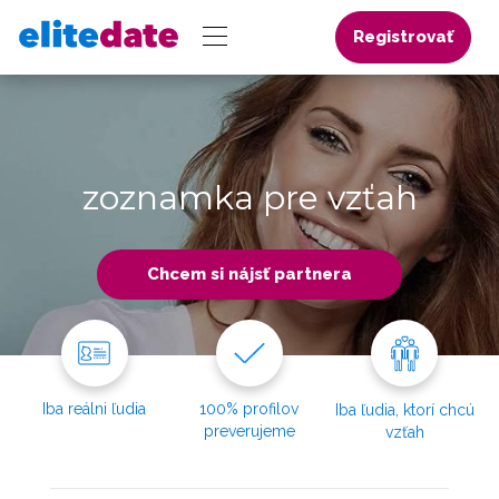
Registrovať
zoznamka pre vzťah
Chcem si nájsť partnera
Iba reálni ľudia
100% profilov
Iba ľudia, ktorí chcú
preverujeme
vzťah