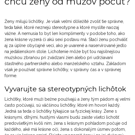
chcú ženy od mužov počuť?
Ženy milujú lichôtky. Je však veľmi dôležité zvoliť tie správne,
teda také, ktoré neznejú stereotypne a ktoré myslíte naozaj
vážne. A nemusia to byť len komplimenty v podobe toho, ako
žena krásne vyzerá či akú sexi postavu má. Stačí ženu pochváliť
aj za úplne obyčajné veci, ako je uvarené a naservírované jedlo
na jedálenskom stole. Lichotenie môže byť tou najsilnejšou
mužskou zbraňou pri zvádzaní žien alebo pri udržiavaní
šťastného partnerského alebo manželského vzťahu. Základom
však je používať správne lichôtky, v správny čas a v správnej
forme.
Vyvarujte sa stereotypných lichôtok
Lichôtky, ktoré muži bežne používajú a ženy tým pádom aj veľmi
často počúvajú, sú väčšinou lichôtky, ktoré im hovorí každý.
Jedná sa teda o lichôtky týkajúce sa fyzickej krásy. Žene s
krásnymi, dlhými, hustými vlasmi budú zaiste všetci lichotiť
predovšetkým kvôli nim, žena s krásnym pohľadom počuje od
každého, aké má krásne oči, žena s dokonalým úsmev potom,