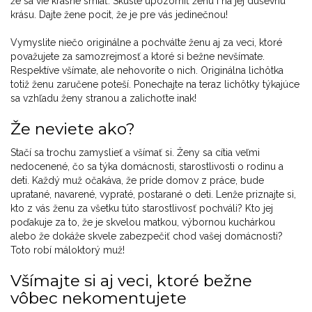
že sa vie krásne smiať. Skúste upozorniť ženu i na jej duševnú
krásu. Dajte žene pocit, že je pre vás jedinečnou!
Vymyslite niečo originálne a pochváľte ženu aj za veci, ktoré
považujete za samozrejmosť a ktoré si bežne nevšímate.
Respektíve všímate, ale nehovoríte o nich. Originálna lichôtka
totiž ženu zaručene poteší. Ponechajte na teraz lichôtky týkajúce
sa vzhľadu ženy stranou a zalichoťte inak!
Že neviete ako?
Stačí sa trochu zamyslieť a všímať si. Ženy sa cítia veľmi
nedocenené, čo sa týka domácnosti, starostlivosti o rodinu a
deti. Každý muž očakáva, že príde domov z práce, bude
upratané, navarené, vypraté, postarané o deti. Lenže priznajte si,
kto z vás ženu za všetku túto starostlivosť pochváli? Kto jej
poďakuje za to, že je skvelou matkou, výbornou kuchárkou
alebo že dokáže skvele zabezpečiť chod vašej domácnosti?
Toto robí máloktorý muž!
Všímajte si aj veci, ktoré bežne
vôbec nekomentujete