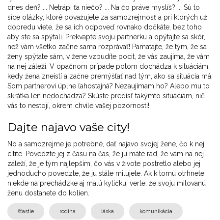
dnes deň? ... Netrápi ťa niečo? ... Na čo práve myslíš? ... Sú to
síce otázky, ktoré považujete za samozrejmosť a pri ktorých už
dopredu viete, že sa ich odpoveď rovnako dočkáte, bez toho
aby ste sa spýtali. Prekvapte svoju partnerku a opýtajte sa skôr,
než vám všetko začne sama rozprávať! Pamätajte, že tým, že sa
ženy spýtate sám, v žene vzbudíte pocit, že vás zaujíma, že vám
na nej záleží. V opačnom prípade potom dochádza k situáciám,
kedy žena zneistí a začne premýšľať nad tým, ako sa situácia má.
Som partnerovi úplne ľahostajná? Nezaujímam ho? Alebo mu to
skrátka len nedochádza? Skúste predísť takýmto situáciám, nič
vás to nestojí, okrem chvíle vašej pozornosti!
Dajte najavo vaše city!
No a samozrejme je potrebné, dať najavo svojej žene, čo k nej
cítite. Povedzte jej z času na čas, že ju máte rád, že vám na nej
záleží, že je tým najlepším, čo vás v živote postretlo alebo jej
jednoducho povedzte, že ju stále milujete. Ak k tomu otrhnete
niekde na prechádzke aj malú kytičku, verte, že svoju milovanú
ženu dostanete do kolien.
šťastie
rodina
láska
komunikácia