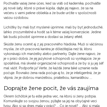
Pochváľte vašej žene účes, keď sa vráti od kaderníka, pochváľte
jej nové šaty, ktoré si práve kúpila, dajte jej najavo, že sa na
večeru s vami pekne obliekla a že bude určite v spoločnosti
vašou ozdobou.
Lichôtky by mali byť myslené úprimne, mali by byť jednoduché,
ľahko zrozumiteľné a hodiť sa k téme vašej konverzácie. Jedine
tak budú pôsobiť úprimne a dostaví sa želaný efekt.
Skúste ženu oceniť aj z jej pracovného hľadiska. Muži si väčšinou
myslia, že ich pracovná kariéra je dôležitejšia než tá, ktorú
vykonávajú ich manželky alebo partnerky. Dajte žene najavo, že
je v práci dobrá, že jej jazykové schopnosti sú vynikajúce, že je
spoľahlivá, má skvelé organizačné schopnosti a že by si ju jej šéf
mal vážiť. Podporte ju! Verte, že každá žena také uznanie rada
počuje. Rovnako žena rada počuje aj to, že je inteligentná, že je
vtipná, že je dobrou manželkou, priateľkou, kamarátkou ....
Doprajte žene pocit, že vás zaujíma
Okrem lichôtok je tu ešte jedna vec, na ktorú si ženy potrpia.
Komunikujte so svojou ženou, pýtajte sa jej na obyčajné veci
typu: Ako si sa dnes mala v práci? ... Čo je nové? ... Aký si mala