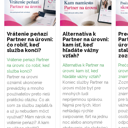
Vrátenie peňazí
Alternatíva k
Pre
Partner na úrovni:
Partner na úrovni:
Par
čo robiť, keď
kam ísť, keď
úro
služba končí?
hľadáte vážny
sta
vzťah?
zo
Vrátenie peňazí Partner
Alternatíva k Partner na
Prečo
na úrovni: čo robiť, keď
úrovni: kam ísť, keď
úrovn
služba končí?
hľadáte vážny vzťah?
znám
Partner na úrovni
Koniec služby Partner na
Zozn
oznámil ukončenie
úrovni môže byť pre
úrovn
prevádzky a mnoho
mnohých ľudí
znám
používateľov preto rieši
nepríjemnou správou.
pre ľ
praktickú otázku: Čo ak
Najmä pre tých, ktorí
vážne
som za službu zaplatil/a
nehľadajú rýchle
použí
a už ju nebudem môcť
swipovanie, flirt na jednu
osob
využívať? Mám nárok na
noc alebo anonymné
odpo
vrátenie peňazí? A kam