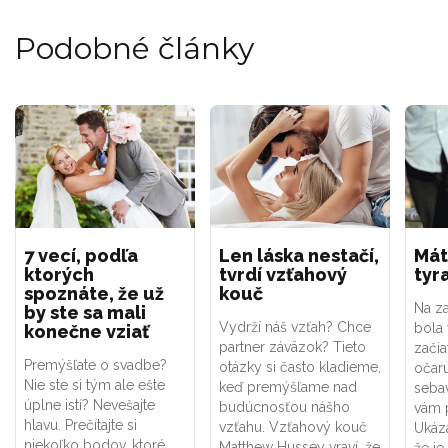
Podobné články
7 vecí, podľa
Len láska nestačí,
Mát
ktorých
tvrdí vzťahový
tyr
spoznáte, že už
kouč
Na za
by ste sa mali
Vydrží náš vzťah? Chce
bola 
konečne vziať
partner záväzok? Tieto
začia
Premýšľate o svadbe?
otázky si často kladieme,
očaru
Nie ste si tým ale ešte
keď premýšľame nad
seba
úplne istí? Nevešajte
budúcnosťou nášho
vám p
hlavu. Prečítajte si
vzťahu. Vzťahový kouč
Ukáza
niekoľko bodov, ktoré
Matthew Hussey vraví, že