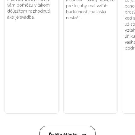
že je
vám pomôžu v takom
pre to, aby mal vzťah
pano
dôležitom rozhodnutí,
budúcnosť, iba láska
presv
ako je svadba.
nestačí.
keď s
už st
vzťah
úniku
vášho
podr
Ďalšie články