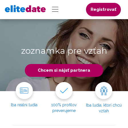
Registrovať
zoznamka pre vzťah
Chcem si nájsť partnera
Iba reálni ľudia
100% profilov
Iba ľudia, ktorí chcú
preverujeme
vzťah