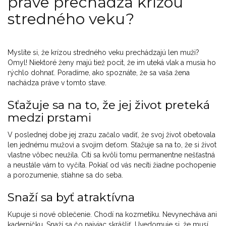
práve prechádza krízou
stredného veku?
Myslíte si, že krízou stredného veku prechádzajú len muži?
Omyl! Niektoré ženy majú tiež pocit, že im uteká vlak a musia ho
rýchlo dohnať. Poradíme, ako spoznáte, že sa vaša žena
nachádza práve v tomto stave.
Sťažuje sa na to, že jej život preteká
medzi prstami
V poslednej dobe jej zrazu začalo vadiť, že svoj život obetovala
len jednému mužovi a svojim deťom. Sťažuje sa na to, že si život
vlastne vôbec neužila. Cíti sa kvôli tomu permanentne nešťastná
a neustále vám to vyčíta. Pokiaľ od vás necíti žiadne pochopenie
a porozumenie, stiahne sa do seba.
Snaží sa byť atraktívna
Kupuje si nové oblečenie. Chodí na kozmetiku. Nevynecháva ani
kaderníčku. Snaží sa čo najviac skrášliť. Uvedomuje si, že musí