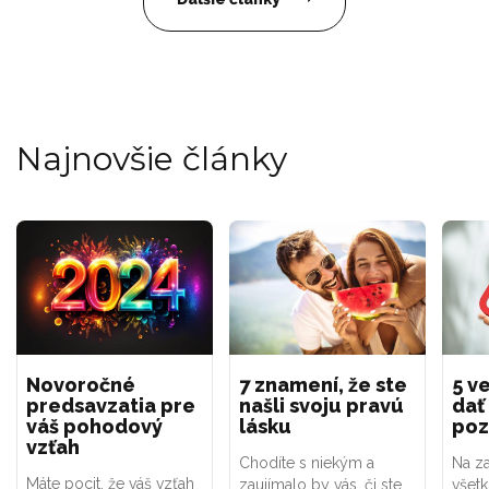
Najnovšie články
Novoročné
7 znamení, že ste
5 ve
predsavzatia pre
našli svoju pravú
dať
váš pohodový
lásku
poz
vzťah
Chodíte s niekým a
Na za
Máte pocit, že váš vzťah
zaujímalo by vás, či ste
všet