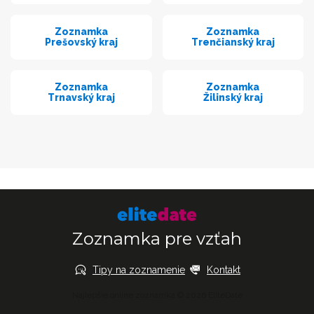
Zoznamka
Zoznamka
Prešovský kraj
Trenčianský kraj
Zoznamka
Zoznamka
Trnavský kraj
Žilinský kraj
Zoznamka pre vzťah
Tipy na zoznamenie
Kontakt
Najlepšie online zoznamka © 2026 EliteDate