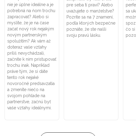
nie je úplne ideálne a je
pre seba tí praví? Alebo
perf
potrebná na ňom trochu
uvažujete o manželstve?
sa uk
zapracovať? Alebo si
Pozrite sa na 7 znamení,
možno
myslíte, že je na čase
podľa ktorých bezpečne
spoz
začať nový rok nejakým
poznáte, že ste našli
čo si
novým partnerským
svoju pravú lásku.
pozor
spolužitím? Ak vám až
doteraz vaše vzťahy
príliš nevychádzali,
začnite k nim pristupovať
trochu inak. Napríklad
práve tým, že si dáte
tento rok nejaké
novoročné predsavzatia
a zmeníte niečo na
svojom pohľade na
partnerstve, začnú byť
vaše vzťahy ideálnymi.