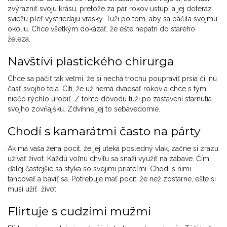
zvýrazniť svoju krásu, pretože za pár rokov ustúpi a jej doteraz
sviežu pleť vystriedajú vrásky. Túži po tom, aby sa páčila svojmu
okoliu. Chce všetkým dokázať, že ešte nepatrí do starého
železa.
Navštívi plastického chirurga
Chce sa páčiť tak veľmi, že si nechá trochu poupraviť prsia či inú
časť svojho tela. Cíti, že už nemá dvadsať rokov a chce s tým
niečo rýchlo urobiť. Z tohto dôvodu túži po zastavení starnutia
svojho zovňajšku. Zdvihne jej to sebavedomie.
Chodí s kamarátmi často na párty
Ak má vaša žena pocit, že jej uteká posledný vlak, začne si zrazu
užívať život. Každú voľnú chvíľu sa snaží využiť na zábave. Čím
ďalej častejšie sa stýka so svojimi priateľmi. Chodí s nimi
tancovať a baviť sa. Potrebuje mať pocit, že než zostarne, ešte si
musí užiť život.
Flirtuje s cudzími mužmi