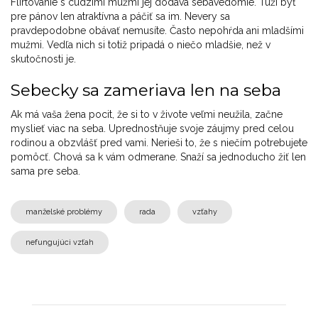
Flirtovanie s cudzími mužmi jej dodáva sebavedomie. Túži byť
pre pánov len atraktívna a páčiť sa im. Nevery sa
pravdepodobne obávať nemusíte. Často nepohŕda ani mladšími
mužmi. Vedľa nich si totiž pripadá o niečo mladšie, než v
skutočnosti je.
Sebecky sa zameriava len na seba
Ak má vaša žena pocit, že si to v živote veľmi neužila, začne
myslieť viac na seba. Uprednostňuje svoje záujmy pred celou
rodinou a obzvlášť pred vami. Nerieši to, že s niečím potrebujete
pomôcť. Chová sa k vám odmerane. Snaží sa jednoducho žiť len
sama pre seba.
manželské problémy
rada
vzťahy
nefungujúci vzťah