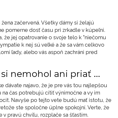
 žena začervená. Všetky dámy si želajú
ne pomerne dosť času pri zrkadle v kúpeľni.
a, že jej opatrovanie o svoje telo k "niečomu
 sympatie k nej sú veľké a že sa vám celkovo
omí ľady, alebo vás aspoň zachráni pred
i nemohol ani priať ...
 dávate najavo, že je pre vás tou najlepšou
 na čas potrebujú cítiť výnimočne a vy im
cit. Navyše po tejto vete budú mať istotu, že
retože ste spoločne úplne spokojní. Verte, že
 v pravú chvíľu, rozplače sa šťastím.