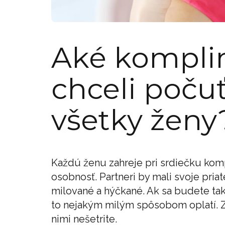
Aké kompli
chceli poču
všetky ženy
Každú ženu zahreje pri srdiečku komp
osobnosť. Partneri by mali svoje priat
milované a hýčkané. Ak sa budete tak
to nejakým milým spôsobom oplatí. 
nimi nešetrite.