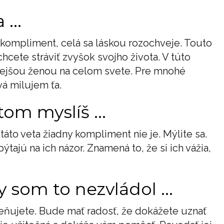
...
o kompliment, celá sa láskou rozochveje. Touto
hcete stráviť zvyšok svojho života. V túto
tnejšou ženou na celom svete. Pre mnohé
vá milujem ťa.
om myslíš ...
áto veta žiadny kompliment nie je. Mýlite sa.
ýtajú na ich názor. Znamená to, že si ich vážia,
y som to nezvládol ...
ujete. Bude mať radosť, že dokážete uznať