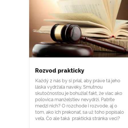
Rozvod prakticky
Každý z nás by si prial, aby práve tá jeho
láska vydržala naveky. Smutnou
skutočnosťou je bohužiaľ fakt, že viac ako
polovica manželstiev nevydrží. Patríte
medzi nich? O rozchode i rozvode, aj o
tom, ako ich prekonať, sa už toho popísalo
veľa. Čo ale taká praktická stránka veci?