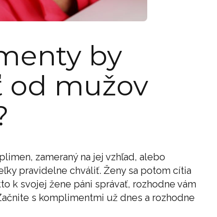
menty by
ť od mužov
?
limen, zameraný na jej vzhľad, alebo
eľky pravidelne chváliť. Ženy sa potom cítia
to k svojej žene páni správať, rozhodne vám
Začnite s komplimentmi už dnes a rozhodne