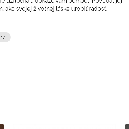
že je užitočná a dokáže vám pomôcť. Povedať jej
ako svojej životnej láske urobiť radosť.
ahy