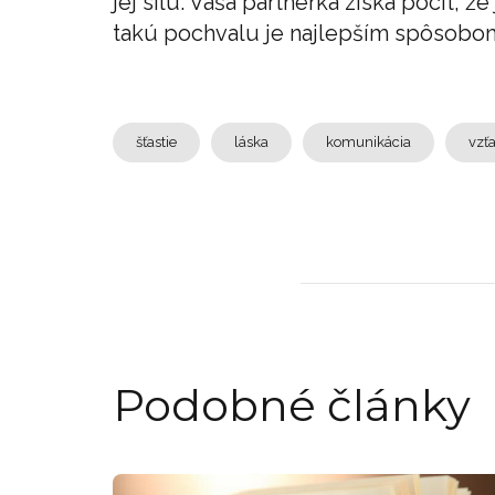
jej silu. Vaša partnerka získa pocit, 
takú pochvalu je najlepším spôsobom, 
šťastie
láska
komunikácia
vzť
Podobné články