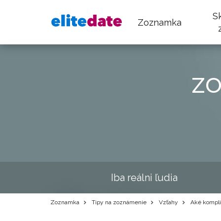
S
Zoznamka
z
Iba reálni ľudia
Zoznamka
Tipy na zoznámenie
Vzťahy
Aké kompli