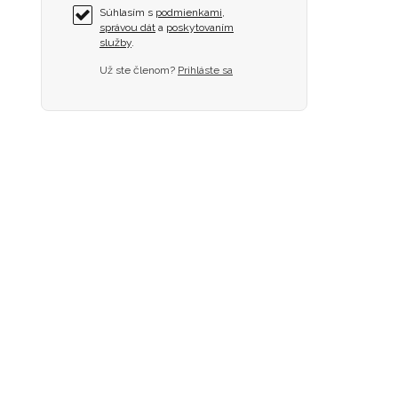
Súhlasím s
podmienkami
,
správou dát
a
poskytovaním
služby
.
Už ste členom?
Prihláste sa