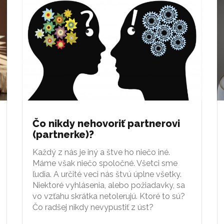
Čo nikdy nehovoriť partnerovi
(partnerke)?
Každý z nás je iný a štve ho niečo iné.
Máme však niečo spoločné. Všetci sme
ľudia. A určité veci nás štvú úplne všetky.
Niektoré vyhlásenia, alebo požiadavky, sa
vo vzťahu skrátka netolerujú. Ktoré to sú?
Čo radšej nikdy nevypustiť z úst?