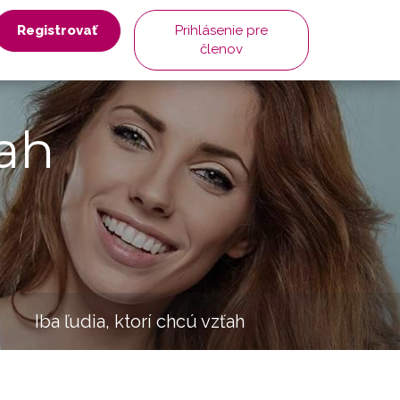
Registrovať
Prihlásenie pre
členov
ah
Iba ľudia, ktorí chcú vzťah