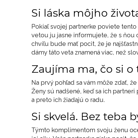
Si láska môjho života 
Pokiaľ svojej partnerke poviete tent
vetou ju jasne informujete, že s ňou c
chvíľu bude mať pocit, že je najšťas
dámy táto veta znamená viac, než slo
Zaujíma ma, čo si o t
Na prvý pohľad sa vám môže zdať, že t
Ženy sú nadšené, keď sa ich partneri p
a preto ich žiadajú o radu.
Si skvelá. Bez teba b
Týmto komplimentom svoju ženu oceň