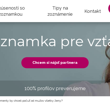
kúsenosti so
Tipy na
Kontakt
zoznamkou
zoznámenie
oznamka pre vzť
Chcem si nájsť partnera
100% profilov preverujeme
menty by chceli počuť od mužov všetky ženy?