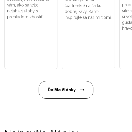
probl
vám, ako sa tejto
(partnerku) na šálku
sile 
neľahkej úlohy s
dobrej kávy. Kam?
si vo
prehľadom zhostiť.
Inšpirujte sa našimi tipmi.
gusta
hravo
Ďalšie články