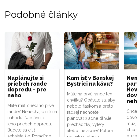
Podobné články
Naplánujte si
Kam ísť v Banskej
Ne
priebeh rande
Bystrici na kávu?
par
dopredu - pre
Nev
Máte na prvé rande len
neho
dov
chvíľku? Obávate sa, aby
neh
Máte mať onedlho prvé
nebolo fiaskom a preto
Chcet
rande? Nenechajte nič na
radšej nechcete
dovol
náhodu. Naplánujte si
plánovať žiadne dlhšie
muž, 
jeho priebeh dopredu.
prechádzky, výlety
chcel
Budete sa cítiť
alebo iné akcie? Potom
obzo
sebaistejšie. Poradíme
pozvite partnera