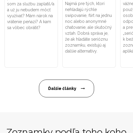
Najmä pre tých, ktorí
vážne
som za službu zaplatil/a
nehľadajú rýchle
použí
a už ju nebudem môcť
swipovanie, flirt na jednu
osob
využívať? Mám nárok na
noc alebo anonymné
odpo
vrátenie peňazí? A kam
chatovanie, ale skutočný
a pr
sa vôbec obrátiť?
vzťah. Dobrá správa je,
„seri
že ak hľadáte serióznu
k be
zoznamku, existujú aj
zozn
ďalšie alternatívy.
aplik
Ďalšie články
Zoznamky podľa toho koho