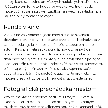
hudby, ktoré sú ideálne pre všetkých hudobných nadšencov.
Počúvanie symfonickej hudby vo vysoko kvalitnom podaní
môže byť naozaj magickým zážitkom a skvelým základom pre
váš spoločný romantický večer.
Rande v kine
V kine Star vo Zvolene nájdete hneď niekoľko skvelých
dôvodov, prečo ho zvoliť pre vaše prvé rande. Nachádza sa v
centre mesta a je ľahko dostupné pešo, autobusom alebo
autom. Kino premieta širokú škálu filmov, od najnovších
blockbusterov až po artové filmy a nezávislé produkcie. To vám
dáva možnosť vybrať si film, ktorý bude baviť obaja. Spoločné
sledovanie filmu vám umožní zdieľať zážitok a viesť konverzáciu
o filme aj o iných témach. Môžete sa tak vzájomne lepšie
spoznať a zistiť, či máte spoločné záujmy. Po premietaní sa
môžete presunúť do baru v kine a dať si spolu ešte drink.
Fotografická prechádzka mestom
Zvolen má krásne historické centrum s úzkymi uličkami a
starobylou architektúrou. Prechádzka po týchto kúzelných
miestach, navyše večer osvetlených pouličnými lampami, môže