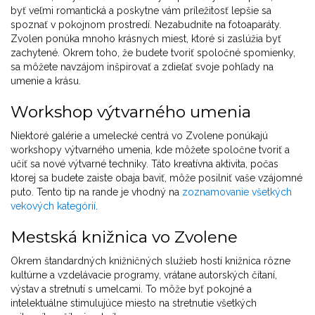
byť veľmi romantická a poskytne vám príležitosť lepšie sa
spoznať v pokojnom prostredí. Nezabudnite na fotoaparáty.
Zvolen ponúka mnoho krásnych miest, ktoré si zaslúžia byť
zachytené. Okrem toho, že budete tvoriť spoločné spomienky,
sa môžete navzájom inšpirovať a zdieľať svoje pohľady na
umenie a krásu.
Workshop výtvarného umenia
Niektoré galérie a umelecké centrá vo Zvolene ponúkajú
workshopy výtvarného umenia, kde môžete spoločne tvoriť a
učiť sa nové výtvarné techniky. Táto kreatívna aktivita, počas
ktorej sa budete zaiste obaja baviť, môže posilniť vaše vzájomné
puto. Tento tip na rande je vhodný na
zoznamovanie všetkých
vekových kategórií
.
Mestská knižnica vo Zvolene
Okrem štandardných knižničných služieb hostí knižnica rôzne
kultúrne a vzdelávacie programy, vrátane autorských čítaní,
výstav a stretnutí s umelcami. To môže byť pokojné a
intelektuálne stimulujúce miesto na stretnutie všetkých