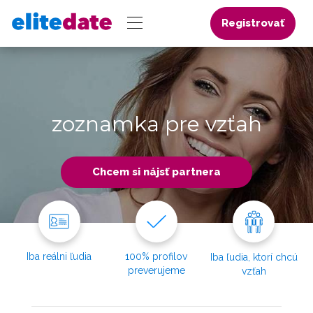
Registrovať
zoznamka pre vzťah
Chcem si nájsť partnera
Iba reálni ľudia
100% profilov
Iba ľudia, ktorí chcú
preverujeme
vzťah