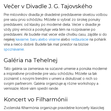
Večer v Divadle J. G. Tajovského
Pre milovníkov divadla je divadelné predstavenie skvelou voľbou
pre vašu prvú schôdzku. Môžete si vybrať zo širokej ponuky
predstavení, od klasiky po moderné diela. Večer v divadle je
vždy plný emócií a poskytuje veľa tém na rozprávanie po
predstavení. Ak budete mať večer ešte chvíľku času, zájdite si do
nejakej
kaviarne, baru alebo vinárne
alebo
reštaurácie
na pohárik
vína a niečo dobré. Budete tak mať priestor na bližšie
spoznávanie
.
Galéria na Tehelnej
Táto galéria sa zameriava na súčasné umenie a ponúka moderné
a inšpiratívne prostredie pre vašu schôdzku. Môžete sa tak
zoznámiť s novými trendmi v umení a diskutovať o nich so
svojim partnerom. Galéria organizuje aj rôzne workshopy a
vernisáže, ktoré vám spestrí rande.
Koncert vo Filharmónii
Zvolenská filharmónia organizuje pravidelne koncerty klasickej