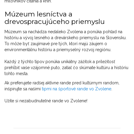
milovníkov čítania a kníh.
Múzeum lesníctva a
drevospracujúceho priemyslu
Múzeum sa nachádza neďaleko Zvolena a ponúka pohľad na
históriu a vývoj lesného a drevárskeho priemyslu na Slovensku.
To môže byť zaujímavé pre tých, ktorí majú záujem o
environmentálnu históriu a priemyselný rozvoj regiónu.
Každý z týchto tipov ponúka unikátny zážitok a príležitosť
prehĺbiť vaše vzájomné puto, zatiaľ čo skúmate kultúru a históriu
tohto mesta.
Ak preferujete radšej aktívne rande pred kultúrnym random,
inšpirujte sa našimi
tipmi na športové rande vo Zvolene
.
Užite si nezabudnuteľné rande vo Zvolene!