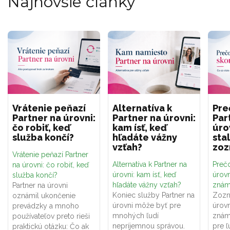
Najnovšie články
Vrátenie peňazí
Alternatíva k
Pre
Partner na úrovni:
Partner na úrovni:
Par
čo robiť, keď
kam ísť, keď
úro
služba končí?
hľadáte vážny
sta
vzťah?
zo
Vrátenie peňazí Partner
Alternatíva k Partner na
Prečo
na úrovni: čo robiť, keď
úrovni: kam ísť, keď
úrovn
služba končí?
hľadáte vážny vzťah?
znám
Partner na úrovni
Koniec služby Partner na
Zozn
oznámil ukončenie
úrovni môže byť pre
úrovn
prevádzky a mnoho
mnohých ľudí
znám
používateľov preto rieši
nepríjemnou správou.
pre ľ
praktickú otázku: Čo ak