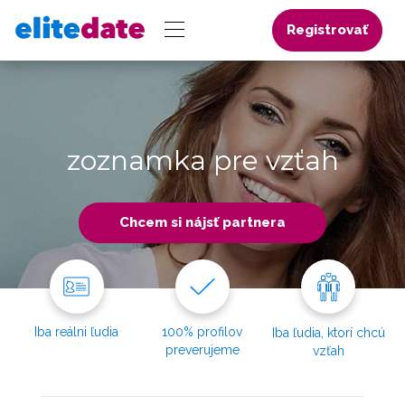
Registrovať
zoznamka pre vzťah
Chcem si nájsť partnera
Iba reálni ľudia
100% profilov
Iba ľudia, ktorí chcú
preverujeme
vzťah