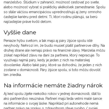
manželstvo. Štúdium v ​​zahraničí, možnosť cestovať po svete,
alebo možnosť vybrať si prakticky akékoľvek zamestnanie. Spolu
so stále väčšou emancipáciou uprednostňujú aj ženy omnoho
častejšie kariéru pred deťmi. Tí, ktorí rodinu plánujú, sa berú
najčastejšie práve kvôli deťom.
Vyššie dane
Peniaze hýbu svetom, a tak majú aj páry žijúce spolu isté
nevýhody. Nehrozí im, že budú musieť platiť partnerove dlhy. Na
druhej strane ale nemajú právo na finančné úľavy. Manželia môžu
získať napríklad zľavu na dani za partnera, ktorý nepracuje. To
využívajú najmä páry, kedy je jeden z nich na materskej
dovolenke. Alebo také páry, ktoré sa dohodnú, že jeden z nich
zostane v domácnosti. Páry žijúce spolu, si toto môžu dovoliť
len zriedka.
Na informácie nemáte žiadny nárok
Aj keď spolu žijete niekoľko rokov v jednej domácnosti, štát to
ako partnerstvo neuznáva. Partneri majú teda veľmi malé šance
na informácie o svojej láske. Napríklad pri autonehode nemá
partner právo na správy o zdravotnom stave svojho / svojej