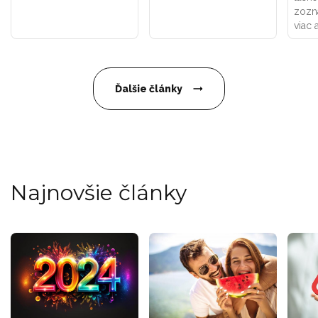
zozn
viac 
Ďalšie články
Najnovšie články