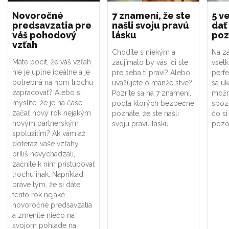
Novoročné
7 znamení, že ste
5 ve
predsavzatia pre
našli svoju pravú
dať
váš pohodový
lásku
poz
vzťah
Chodíte s niekým a
Na za
Máte pocit, že váš vzťah
zaujímalo by vás, či ste
všet
nie je úplne ideálne a je
pre seba tí praví? Alebo
perf
potrebná na ňom trochu
uvažujete o manželstve?
sa uk
zapracovať? Alebo si
Pozrite sa na 7 znamení,
možno
myslíte, že je na čase
podľa ktorých bezpečne
spoz
začať nový rok nejakým
poznáte, že ste našli
čo si
novým partnerským
svoju pravú lásku.
pozor
spolužitím? Ak vám až
doteraz vaše vzťahy
príliš nevychádzali,
začnite k nim pristupovať
trochu inak. Napríklad
práve tým, že si dáte
tento rok nejaké
novoročné predsavzatia
a zmeníte niečo na
svojom pohľade na