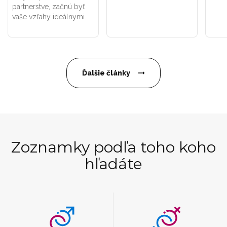
partnerstve, začnú byť
vaše vzťahy ideálnymi.
Ďalšie články
Zoznamky podľa toho koho
hľadáte