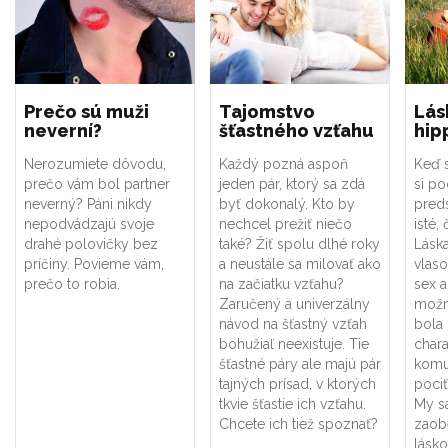
Prečo sú muži
Tajomstvo
Lás
neverní?
šťastného vzťahu
hip
Nerozumiete dôvodu,
Každý pozná aspoň
Keď s
prečo vám bol partner
jeden pár, ktorý sa zdá
si p
neverný? Páni nikdy
byť dokonalý. Kto by
preds
nepodvádzajú svoje
nechcel prežiť niečo
isté,
drahé polovičky bez
také? Žiť spolu dlhé roky
Láska
príčiny. Povieme vám,
a neustále sa milovať ako
vlas
prečo to robia.
na začiatku vzťahu?
sex a
Zaručený a univerzálny
možné
návod na šťastný vzťah
bola
bohužiaľ neexistuje. Tie
chara
šťastné páry ale majú pár
komu
tajných prísad, v ktorých
pociť
tkvie šťastie ich vzťahu.
My s
Chcete ich tiež spoznať?
zaob
lásko