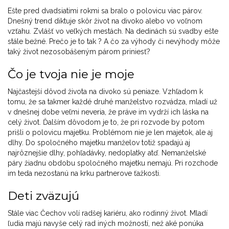
Ešte pred dvadsiatimi rokmi sa bralo o polovicu viac párov.
Dnešný trend diktuje skôr život na divoko alebo vo voľnom
vzťahu. Zvlášť vo veľkých mestách. Na dedinách sú svadby ešte
stále bežné. Prečo je to tak ? A čo za výhody či nevýhody môže
taký život nezosobášeným párom priniesť?
Čo je tvoja nie je moje
Najčastejší dôvod života na divoko sú peniaze. Vzhľadom k
tomu, že sa takmer každé druhé manželstvo rozvádza, mladí už
v dnešnej dobe veľmi neveria, že práve im vydrží ich láska na
celý život. Ďalším dôvodom je to, že pri rozvode by potom
prišli o polovicu majetku. Problémom nie je len majetok, ale aj
dlhy. Do spoločného majetku manželov totiž spadajú aj
najrôznejšie dlhy, pohľadávky, nedoplatky atď. Nemanželské
páry žiadnu obdobu spoločného majetku nemajú. Pri rozchode
im teda nezostanú na krku partnerove ťažkosti.
Deti zväzujú
Stále viac Čechov volí radšej kariéru, ako rodinný život. Mladí
ľudia majú navyše celý rad iných možností, než aké ponúka