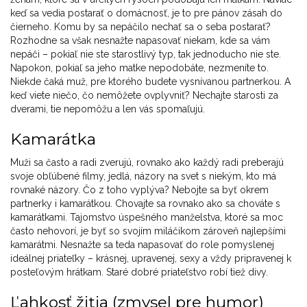
keď sa vedia postarať o domácnosť, je to pre pánov zásah do
čierneho. Komu by sa nepáčilo nechať sa o seba postarať?
Rozhodne sa však nesnažte napasovať niekam, kde sa vám
nepáči – pokiaľ nie ste starostlivý typ, tak jednoducho nie ste.
Napokon, pokiaľ sa jeho matke nepodobáte, nezmeníte to.
Niekde čaká muž, pre ktorého budete vysnívanou partnerkou. A
keď viete niečo, čo nemôžete ovplyvniť? Nechajte starosti za
dverami, tie nepomôžu a len vás spomaľujú.
Kamarátka
Muži sa často a radi zverujú, rovnako ako každý radi preberajú
svoje obľúbené filmy, jedlá, názory na svet s niekým, kto má
rovnaké názory. Čo z toho vyplýva? Nebojte sa byť okrem
partnerky i kamarátkou. Chovajte sa rovnako ako sa chováte s
kamarátkami. Tajomstvo úspešného manželstva, ktoré sa moc
často nehovorí, je byť so svojím miláčikom zároveň najlepšími
kamarátmi. Nesnažte sa teda napasovať do role pomyslenej
ideálnej priateľky – krásnej, upravenej, sexy a vždy pripravenej k
posteľovým hrátkam. Staré dobré priateľstvo robí tiež divy.
Ľahkosť žitia (zmysel pre humor)