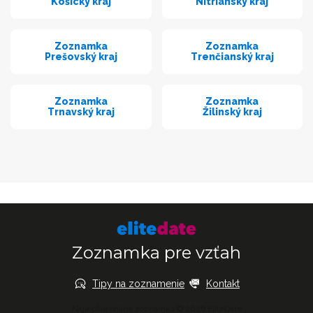
Košický kraj
Nitrianský kraj
Zoznamka
Zoznamka
Prešovský kraj
Trenčianský kraj
Zoznamka
Zoznamka
Trnavský kraj
Žilinský kraj
Zoznamka pre vzťah
Tipy na zoznamenie
Kontakt
Najlepšie online zoznamka © 2026 EliteDate