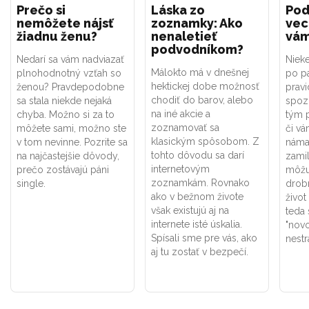
Prečo si
Láska zo
Pod
nemôžete nájsť
zoznamky: Ako
vec
žiadnu ženu?
nenaletieť
vám
podvodníkom?
Nedarí sa vám nadviazať
Niek
Málokto má v dnešnej
plnohodnotný vzťah so
po p
hektickej dobe možnosť
ženou? Pravdepodobne
pravi
chodiť do barov, alebo
sa stala niekde nejaká
spozn
na iné akcie a
chyba. Možno si za to
tým 
zoznamovať sa
môžete sami, možno ste
či vá
klasickým spôsobom. Z
v tom nevinne. Pozrite sa
náma
tohto dôvodu sa darí
na najčastejšie dôvody,
zamil
internetovým
prečo zostávajú páni
môžu
zoznamkám. Rovnako
single.
drobn
ako v bežnom živote
život
však existujú aj na
teda 
internete isté úskalia.
"novo
Spísali sme pre vás, ako
nestr
aj tu zostať v bezpečí.