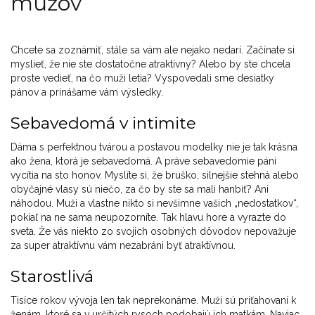
mužov
Chcete sa zoznámiť, stále sa vám ale nejako nedarí. Začínate si
myslieť, že nie ste dostatočne atraktívny? Alebo by ste chcela
proste vedieť, na čo muži letia? Vyspovedali sme desiatky
pánov a prinášame vám výsledky.
Sebavedomá v intimite
Dáma s perfektnou tvárou a postavou modelky nie je tak krásna
ako žena, ktorá je sebavedomá. A práve sebavedomie páni
vycítia na sto honov. Myslíte si, že bruško, silnejšie stehná alebo
obyčajné vlasy sú niečo, za čo by ste sa mali hanbiť? Ani
náhodou. Muži a vlastne nikto si nevšimne vašich „nedostatkov“,
pokiaľ na ne sama neupozorníte. Tak hlavu hore a vyrazte do
sveta. Že vás niekto zo svojich osobných dôvodov nepovažuje
za super atraktívnu vám nezabráni byť atraktívnou.
Starostlivá
Tisíce rokov vývoja len tak neprekonáme. Muži sú priťahovaní k
ženám, ktoré sa v určitých rysoch podobajú ich matkám. Naviac