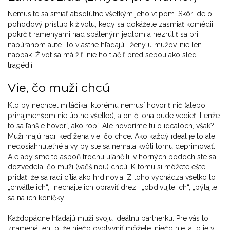
Nemusíte sa smiať absolútne všetkým jeho vtipom. Skôr ide o
pohodový prístup k životu, kedy sa dokážete zasmiať komédii,
pokrčiť ramenyami nad spáleným jedlom a nezrútiť sa pri
nabúranom aute. To vlastne hľadajú i ženy u mužov, nie len
naopak. Život sa má žiť, nie ho tlačiť pred sebou ako sled
tragédií.
Vie, čo muži chcú
Kto by nechcel miláčika, ktorému nemusí hovoriť nič (alebo
prinajmenšom nie úplne všetko), a on či ona bude vedieť. Lenže
to sa ľahšie hovorí, ako robí. Ale hovoríme tu o ideáloch, však?
Muži majú radi, keď žena vie, čo chce. Ako každý ideál je to ale
nedosiahnuteľné a vy by ste sa nemala kvôli tomu deprimovať.
Ale aby sme to aspoň trochu uľahčili, v horných bodoch ste sa
dozvedela, čo muži (väčšinou) chcú. K tomu si môžete ešte
pridať, že sa radi cítia ako hrdinovia. Z toho vychádza všetko to
„chváľte ich“, „nechajte ich opraviť drez“, „obdivujte ich“, „pýtajte
sa na ich koníčky“.
Každopádne hľadajú muži svoju ideálnu partnerku. Pre vás to
znamená len to, že niečo ovplyvniť môžete, niečo nie, a to je v