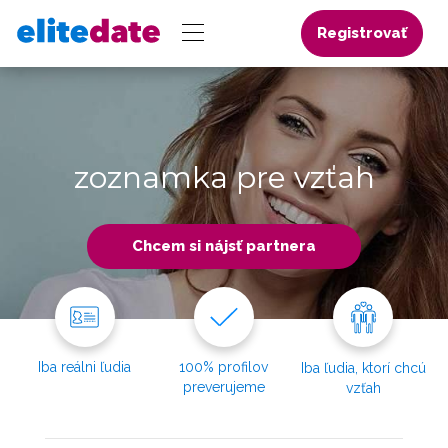
Registrovať
zoznamka pre vzťah
Chcem si nájsť partnera
Iba reálni ľudia
100% profilov
Iba ľudia, ktorí chcú
preverujeme
vzťah