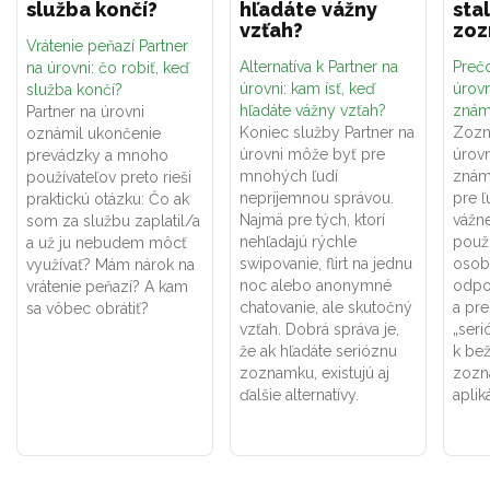
služba končí?
hľadáte vážny
sta
vzťah?
zo
Vrátenie peňazí Partner
Alternatíva k Partner na
Prečo
na úrovni: čo robiť, keď
úrovni: kam ísť, keď
úrovn
služba končí?
hľadáte vážny vzťah?
znám
Partner na úrovni
Koniec služby Partner na
Zozn
oznámil ukončenie
úrovni môže byť pre
úrovn
prevádzky a mnoho
mnohých ľudí
znám
používateľov preto rieši
nepríjemnou správou.
pre ľ
praktickú otázku: Čo ak
Najmä pre tých, ktorí
vážne
som za službu zaplatil/a
nehľadajú rýchle
použí
a už ju nebudem môcť
swipovanie, flirt na jednu
osob
využívať? Mám nárok na
noc alebo anonymné
odpo
vrátenie peňazí? A kam
chatovanie, ale skutočný
a pr
sa vôbec obrátiť?
vzťah. Dobrá správa je,
„seri
že ak hľadáte serióznu
k be
zoznamku, existujú aj
zozn
ďalšie alternatívy.
aplik