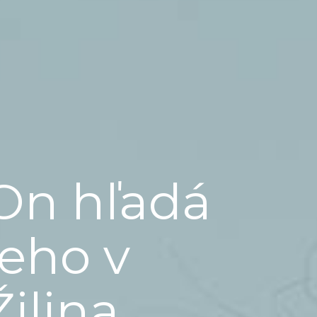
On hľadá
jeho v
Žilina