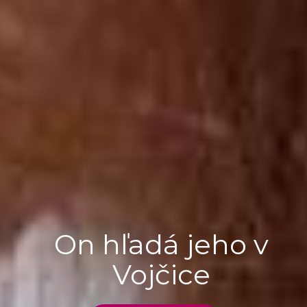
On hľadá jeho v
Vojčice