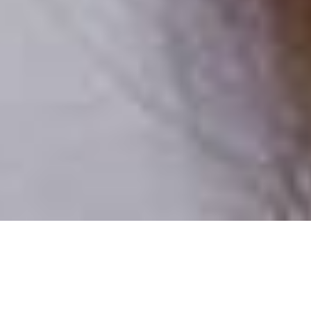
Iba reálni ľudia