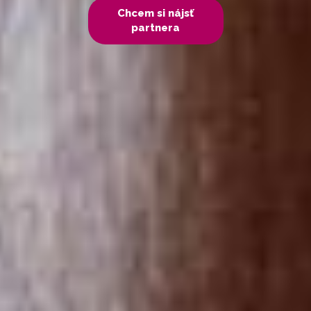
Chcem si nájsť
partnera