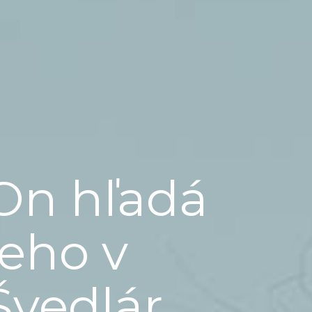
On hľadá
jeho v
Švedlár