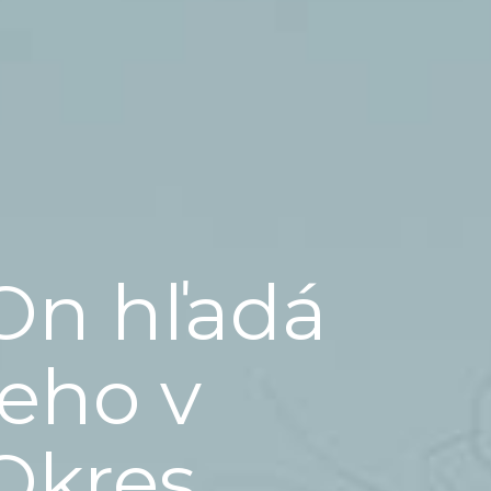
On hľadá
jeho v
Okres