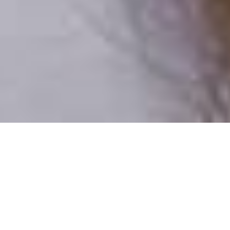
Iba reálni ľudia