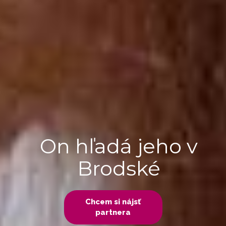
On hľadá jeho v
Brodské
Chcem si nájsť
partnera