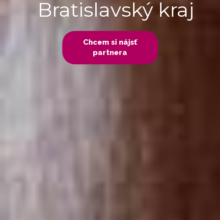
Bratislavský kraj
Chcem si nájsť
partnera