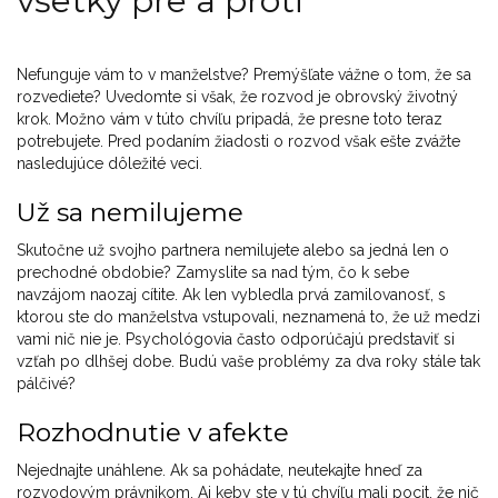
všetky pre a proti
Nefunguje vám to v manželstve? Premýšľate vážne o tom, že sa
rozvediete? Uvedomte si však, že rozvod je obrovský životný
krok. Možno vám v túto chvíľu pripadá, že presne toto teraz
potrebujete. Pred podaním žiadosti o rozvod však ešte zvážte
nasledujúce dôležité veci.
Už sa nemilujeme
Skutočne už svojho partnera nemilujete alebo sa jedná len o
prechodné obdobie? Zamyslite sa nad tým, čo k sebe
navzájom naozaj cítite. Ak len vybledla prvá zamilovanosť, s
ktorou ste do manželstva vstupovali, neznamená to, že už medzi
vami nič nie je. Psychológovia často odporúčajú predstaviť si
vzťah po dlhšej dobe. Budú vaše problémy za dva roky stále tak
pálčivé?
Rozhodnutie v afekte
Nejednajte unáhlene. Ak sa pohádate, neutekajte hneď za
rozvodovým právnikom. Aj keby ste v tú chvíľu mali pocit, že nič