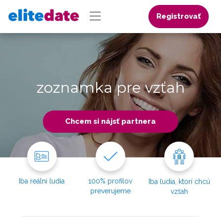
Registrovať
zoznamka pre vzťah
Chcem si nájsť partnera
Iba reálni ľudia
100% profilov
Iba ľudia, ktorí chcú
preverujeme
vzťah