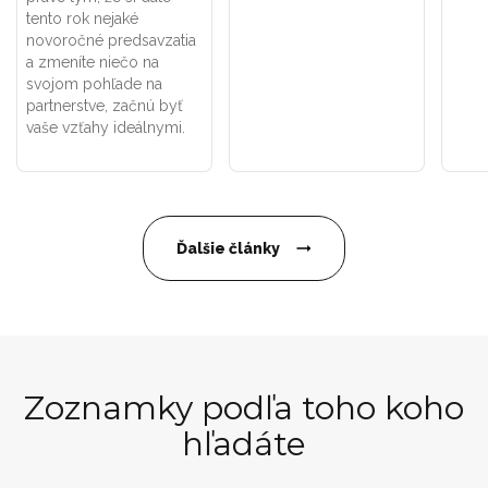
tento rok nejaké
novoročné predsavzatia
a zmeníte niečo na
svojom pohľade na
partnerstve, začnú byť
vaše vzťahy ideálnymi.
Ďalšie články
Zoznamky podľa toho koho
hľadáte