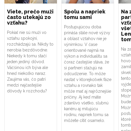
Viete, prečo muži
Spolu a napriek
Na 
často utekajú zo
tomu sami
par
vzťahu?
vzť
Postupujúcou doba
vše
Pokiaľ nie sú muži vo
prináša stále nové výzvy
Len
vzťahu spokojní,
a oblasť vzťahov nie je
tom
rozchádzajú sa. Nikdy to
výnimkou. V čase
Na z
nerobia bezdôvodne.
orientované najmä na
vzťah
Niekedy k tomu stačí
výkon a individualitu sa
hovor
jeden jediný dôvod.
čoraz častejšie stáva, že
zamil
Väčšinou ich býva ale
si partneri sťažujú na
skvel
hneď niekoľko naraz.
odcudzenie. To môže
tento
Zaujíma vás, čo patrí
nastať v ktorejkoľvek fáze
vyjde
medzi najčastejšie
vzťahu a rovnako tak
stope
dôvody k rozchodu?
môže mať aj najrôznejšie
Možn
príčiny. Aj keď máte
bude
zdanlivo všetko, sľubnú
Možn
kariéru aj milujúcu
post
rodinu, napriek tomu sa
ktor
môžete cítiť osamelo.
tomt
pokra