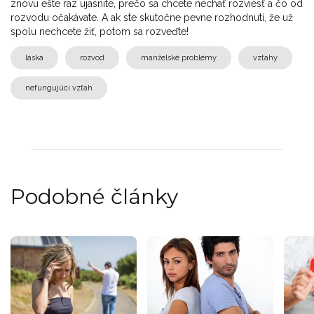
znovu ešte raz ujasnite, prečo sa chcete nechať rozviesť a čo od
rozvodu očakávate. A ak ste skutočne pevne rozhodnutí, že už
spolu nechcete žiť, potom sa rozveďte!
láska
rozvod
manželské problémy
vzťahy
nefungujúci vzťah
Podobné články