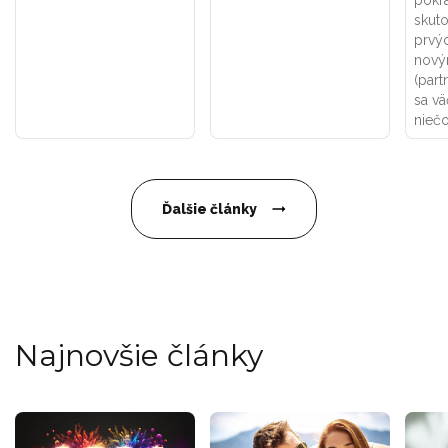
skuto
prvýc
nový
(part
sa vä
niečo
Ďalšie články
Najnovšie články