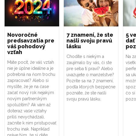
Novoročné
7 znamení, že ste
5 ve
predsavzatia pre
našli svoju pravú
dať
váš pohodový
lásku
poz
vzťah
Chodíte s niekým a
Na za
Máte pocit, že váš vzťah
zaujímalo by vás, či ste
všet
nie je úplne ideálne a je
pre seba tí praví? Alebo
perf
potrebná na ňom trochu
uvažujete o manželstve?
sa uk
zapracovať? Alebo si
Pozrite sa na 7 znamení,
možno
myslíte, že je na čase
podľa ktorých bezpečne
spoz
začať nový rok nejakým
poznáte, že ste našli
čo si
novým partnerským
svoju pravú lásku.
pozor
spolužitím? Ak vám až
doteraz vaše vzťahy
príliš nevychádzali,
začnite k nim pristupovať
trochu inak. Napríklad
práve tým, že si dáte