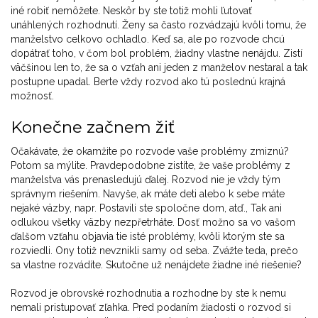
iné robiť nemôžete. Neskôr by ste totiž mohli ľutovať
unáhlených rozhodnutí. Ženy sa často rozvádzajú kvôli tomu, že
manželstvo celkovo ochladlo. Keď sa, ale po rozvode chcú
dopátrať toho, v čom bol problém, žiadny vlastne nenájdu. Zistí
väčšinou len to, že sa o vzťah ani jeden z manželov nestaral a tak
postupne upadal. Berte vždy rozvod ako tú poslednú krajná
možnosť.
Konečne začnem žiť
Očakávate, že okamžite po rozvode vaše problémy zmiznú?
Potom sa mýlite. Pravdepodobne zistíte, že vaše problémy z
manželstva vás prenasledujú ďalej. Rozvod nie je vždy tým
správnym riešením. Navyše, ak máte deti alebo k sebe máte
nejaké väzby, napr. Postavili ste spoločne dom, atď., Tak ani
odlukou všetky väzby nezpřetrháte. Dosť možno sa vo vašom
ďalšom vzťahu objavia tie isté problémy, kvôli ktorým ste sa
rozviedli. Ony totiž nevznikli samy od seba. Zvážte teda, prečo
sa vlastne rozvádíte. Skutočne už nenájdete žiadne iné riešenie?
Rozvod je obrovské rozhodnutia a rozhodne by ste k nemu
nemali pristupovať zľahka. Pred podaním žiadosti o rozvod si