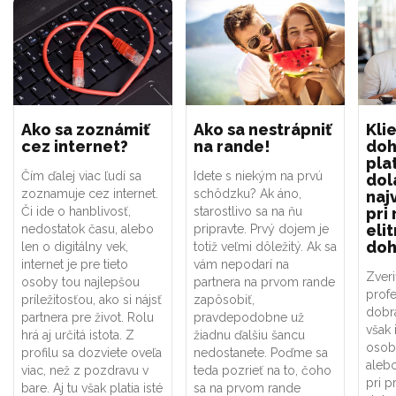
Ako sa zoznámiť
Ako sa nestrápniť
Klie
cez internet?
na rande!
doh
plat
Čím ďalej viac ľudí sa
Idete s niekým na prvú
dol
zoznamuje cez internet.
schôdzku? Ak áno,
naj
Či ide o hanblivosť,
starostlivo sa na ňu
pri
elit
nedostatok času, alebo
pripravte. Prvý dojem je
doh
len o digitálny vek,
totiž veľmi dôležitý. Ak sa
internet je pre tieto
vám nepodarí na
Zveri
osoby tou najlepšou
partnera na prvom rande
profe
príležitosťou, ako si nájsť
zapôsobiť,
dobrá
partnera pre život. Rolu
pravdepodobne už
však 
hrá aj určitá istota. Z
žiadnu ďalšiu šancu
osob
profilu sa dozviete oveľa
nedostanete. Poďme sa
alebo
viac, než z pozdravu v
teda pozrieť na to, čoho
pri p
bare. Aj tu však platia isté
sa na prvom rande