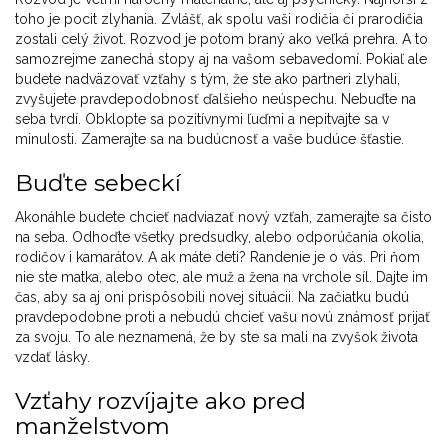
toho je pocit zlyhania. Zvlášť, ak spolu vaši rodičia či prarodičia
zostali celý život. Rozvod je potom braný ako veľká prehra. A to
samozrejme zanechá stopy aj na vašom sebavedomí. Pokiaľ ale
budete nadväzovať vzťahy s tým, že ste ako partneri zlyhali,
zvyšujete pravdepodobnosť ďalšieho neúspechu. Nebuďte na
seba tvrdí. Obklopte sa pozitívnymi ľuďmi a nepitvajte sa v
minulosti. Zamerajte sa na budúcnosť a vaše budúce šťastie.
Buďte sebeckí
Akonáhle budete chcieť nadviazať nový vzťah, zamerajte sa čisto
na seba. Odhoďte všetky predsudky, alebo odporúčania okolia,
rodičov i kamarátov. A ak máte deti? Randenie je o vás. Pri ňom
nie ste matka, alebo otec, ale muž a žena na vrchole síl. Dajte im
čas, aby sa aj oni prispôsobili novej situácii. Na začiatku budú
pravdepodobne proti a nebudú chcieť vašu novú známosť prijať
za svoju. To ale neznamená, že by ste sa mali na zvyšok života
vzdať lásky.
Vzťahy rozvíjajte ako pred
manželstvom