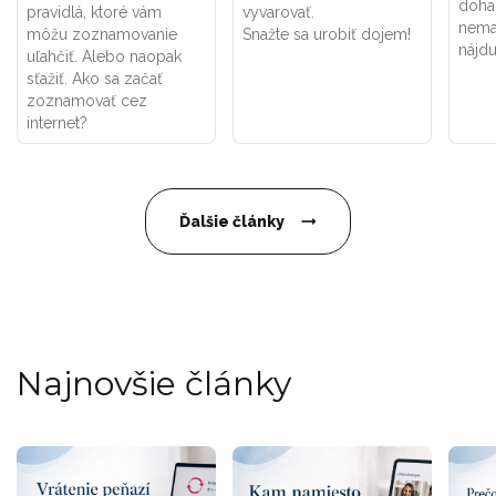
doha
pravidlá, ktoré vám
vyvarovať.
nema
môžu zoznamovanie
Snažte sa urobiť dojem!
nájdu
uľahčiť. Alebo naopak
sťažiť. Ako sa začať
zoznamovať cez
internet?
Ďalšie články
Najnovšie články