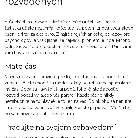
rozvedených
V Čechách sa rozvádza každé druhé manželstvo. Desivá
štatistika už ale nezahŕňa, koľko ľudí sa potom znovu vydá, alebo
ožení, ani to, za ako dlho. Z najrôznejších ankiet aj odkazov pre
psychológov je však jasné, že najväčší problém je inde. Mnoho
ľudí uvádza, že po rokoch manželstva už nevie randiť. Prinášame
vám tipy, ako sa to znovu naučiť.
Máte čas
Neexistuje žiadne pravidlo pre to, ako dlho musíte počkať, než
znovu začnete chodiť na rande. Každý potrebuje na spamätanie
iný čas. Doba sa navyše líši aj podľa toho, či ste žiadosť o
rozvod podali vy, alebo váš partner. Každopádne nikdy
nezabudnite na to hlavné: je to len na vás. Do ničoho sa nenúťte
a rozhliadať sa začnite až vo chvíli, keď ste pripravení VY. Na to,
čo vám hovoria ostatní, nepozerajte.
Pracujte na svojom sebavedomí
Rozvod je veľmi náročný materiálne, ale aj psychicky. Najhorší z