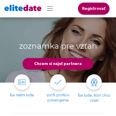
Registrovať
zoznamka pre vzťah
Chcem si nájsť partnera
Iba reálni ľudia
100% profilov
Iba ľudia, ktorí chcú
preverujeme
vzťah