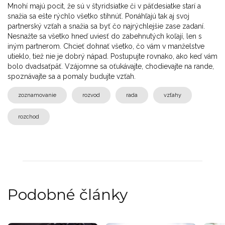
Mnohí majú pocit, že sú v štyridsiatke či v päťdesiatke starí a
snažia sa ešte rýchlo všetko stihnúť. Ponáhľajú tak aj svoj
partnerský vzťah a snažia sa byť čo najrýchlejšie zase zadaní.
Nesnažte sa všetko hneď uviesť do zabehnutých koľají, len s
iným partnerom. Chcieť dohnať všetko, čo vám v manželstve
utieklo, tiež nie je dobrý nápad. Postupujte rovnako, ako keď vám
bolo dvadsaťpäť. Vzájomne sa oťukávajte, chodievajte na rande,
spoznávajte sa a pomaly budujte vzťah.
zoznamovanie
rozvod
rada
vzťahy
rozchod
Podobné články