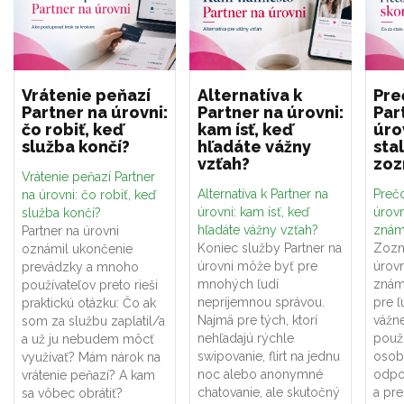
Vrátenie peňazí
Alternatíva k
Pre
Partner na úrovni:
Partner na úrovni:
Par
čo robiť, keď
kam ísť, keď
úro
služba končí?
hľadáte vážny
sta
vzťah?
zo
Vrátenie peňazí Partner
Alternatíva k Partner na
Prečo
na úrovni: čo robiť, keď
úrovni: kam ísť, keď
úrovn
služba končí?
hľadáte vážny vzťah?
znám
Partner na úrovni
Koniec služby Partner na
Zozn
oznámil ukončenie
úrovni môže byť pre
úrovn
prevádzky a mnoho
mnohých ľudí
znám
používateľov preto rieši
nepríjemnou správou.
pre ľ
praktickú otázku: Čo ak
Najmä pre tých, ktorí
vážne
som za službu zaplatil/a
nehľadajú rýchle
použí
a už ju nebudem môcť
swipovanie, flirt na jednu
osob
využívať? Mám nárok na
noc alebo anonymné
odpo
vrátenie peňazí? A kam
chatovanie, ale skutočný
a pr
sa vôbec obrátiť?