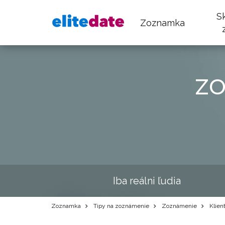
S
Zoznamka
z
Iba reálni ľudia
Zoznamka
Tipy na zoznámenie
Zoznámenie
Klient