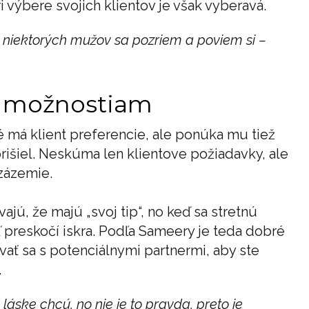
i výbere svojich klientov je však vyberavá.
iektorých mužov sa pozriem a poviem si –
m možnostiam
é má klient preferencie, ale ponúka mu tiež
prišiel. Neskúma len klientove požiadavky, ale
 zázemie.
ú, že majú „svoj tip“, no keď sa stretnú
 preskočí iskra. Podľa Sameery je teda dobré
vať sa s potenciálnymi partnermi, aby ste
.
 láske chcú, no nie je to pravda, preto je