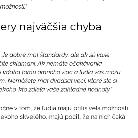
možností.“
ery najväčšia chyba
. Je dobré mať štandardy, ale ak sú vaše
nčíte sklamaní. Ak nemáte očakávania
kate vďaka tomu omnoho viac a ľudia vás môžu
ám. Nemôžete mať dvadsať vecí, ktoré ste si
iekoho, kto zdieľa vaše základné hodnoty.“
čné v tom, že ľudia majú príliš veľa možností
niekoho skvelého, majú pocit, že na nich čaká