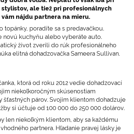
tylistov, ale tiež pri profesionálnych
vám nájdu partnera na mieru.
o topánky, poradíte sa s predavačkou.
te novú kuchyňu alebo vyberáte auto.
atický život zverili do rúk profesionálneho
úka elitná dohadzovačka Sameera Sullivan.
čanka, ktorá od roku 2012 vedie dohadzovací
vojim niekoľkoročným skúsenostiam
 šťastných párov. Svojim klientom dohadzuje
žby si účtuje od 100 000 do 250 000 dolárov.
y len niekoľkým klientom, aby sa každému
vhodného partnera. Hľadanie pravej lásky je