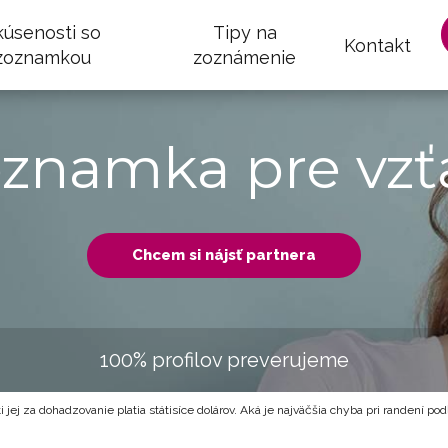
kúsenosti so
Tipy na
Kontakt
zoznamkou
zoznámenie
oznamka pre vzť
Chcem si nájsť partnera
100% profilov preverujeme
i jej za dohadzovanie platia státisíce dolárov. Aká je najväčšia chyba pri randení p