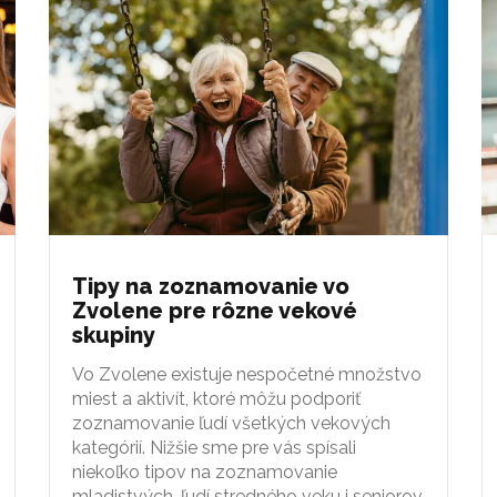
Tipy na zoznamovanie vo
Zvolene pre rôzne vekové
skupiny
Vo Zvolene existuje nespočetné množstvo
miest a aktivít, ktoré môžu podporiť
zoznamovanie ľudí všetkých vekových
kategórií. Nižšie sme pre vás spísali
niekoľko tipov na zoznamovanie
mladistvých, ľudí stredného veku i seniorov.