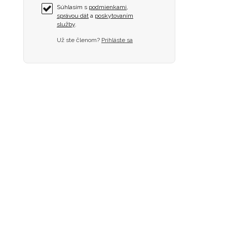
Súhlasím s
podmienkami
,
správou dát
a
poskytovaním
služby
.
Už ste členom?
Prihláste sa