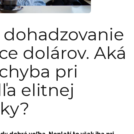
za dohadzovanie
íce dolárov. Aká
 chyba pri
a elitnej
ky?
ždy dobrá voľba. Neplatí to však iba pri