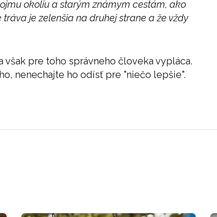
svojmu okoliu a starým známym cestám, ako
že tráva je zelenšia na druhej strane a že vždy
 sa však pre toho správneho človeka vypláca.
o, nenechajte ho odísť pre "niečo lepšie".