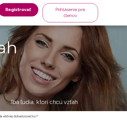
Registrovať
Prihlásenie pre
členov
ah
Iba ľudia, ktorí chcú vzťah
odľa elitnej dohadzovačky?