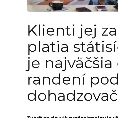
Klienti jej 
platia státis
je najväčšia
randení podľ
dohadzovač
Zveriť sa do rúk profesionálov je v