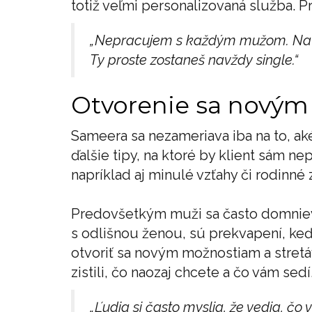
totiž veľmi personalizovaná služba. Pr
„Nepracujem s každým mužom. Na n
Ty proste zostaneš navždy single.“
Otvorenie sa nový
Sameera sa nezameriava iba na to, ak
ďalšie tipy, na ktoré by klient sám ne
napríklad aj minulé vzťahy či rodinné
Predovšetkým muži sa často domnievaj
s odlišnou ženou, sú prekvapení, keď
otvoriť sa novým možnostiam a stretá
zistili, čo naozaj chcete a čo vám sedí
„Ľudia si často myslia, že vedia, čo v