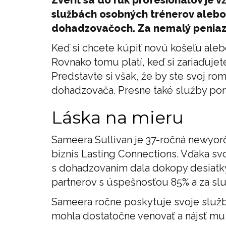
službách osobných trénerov alebo s
dohadzovačoch. Za nemalý peniaz 
Keď si chcete kúpiť novú košeľu aleb
Rovnako tomu platí, keď si zariaďuje
Predstavte si však, že by ste svoj rom
dohadzovača. Presne také služby pon
Láska na mieru
Sameera Sullivan je 37-ročná newyor
biznis Lasting Connections. Vďaka s
s dohadzovaním dala dokopy desiatky
partnerov s úspešnosťou 85% a za slu
Sameera ročne poskytuje svoje služb
mohla dostatočne venovať a nájsť mu 