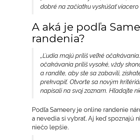
dobré na začiatku vyskúšať viacero 
A aká je podľa Same
randenia?
„Ľudia majú príliš veľké očakávania
očakávania príliš vysoké, vždy sko
a randíte, aby ste sa zabavili, zís
prekvapiť. Otvorte sa novým kritéri
napísali na svoj zoznam. Hľadajte n
Podľa Sameery je online randenie náro
a nevedia si vybrať. Aj keď spoznajú 
niečo lepšie.