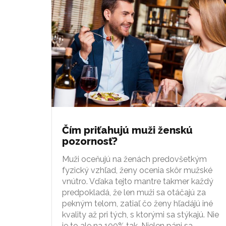
Čím priťahujú muži ženskú
pozornosť?
Muži oceňujú na ženách predovšetkým
fyzický vzhľad, ženy ocenia skôr mužské
vnútro. Vďaka tejto mantre takmer každý
predpokladá, že len muži sa otáčajú za
pekným telom, zatiaľ čo ženy hľadájú iné
kvality až pri tých, s ktorými sa stýkajú. Nie
je to ale na 100% tak. Nielen páni sa