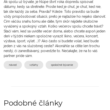
Ak spolu už bývate, je hlúpe štvrť roka dopredu spisovať
dátumy, kedy sa stretnete. Proste keď je chuť, je chuť, keď nie,
tak ste každý za seba. Pravda? Kdeže. Toto pravidlo sa bude
vždy prispôsobovať situácii, preto je najťažšie ho nejako stanoviť.
Čím väčšiu snahu tomu ale dáte, tým skôr nájdete skutočne
vyvážený a spokojný vzťah. Koľko večerov spolu chcete tráviť?
Stačí vám, keď sa uvidíte večer doma, alebo chcete aspoň jeden
deň v týždni niekam spoločne vyraziť (kino, večera, koncert,
výstava, šport, výlet ...)? Ako často si budete volať, keď bude
jeden z vás na služobnej ceste? Akonáhle sa cítite len trochu
neistý, či zanedbávaný, povedzte to. Nečakajte, že na to váš
partner príde sám.
návod
vzťahy
spoločné bývanie
Podobné články