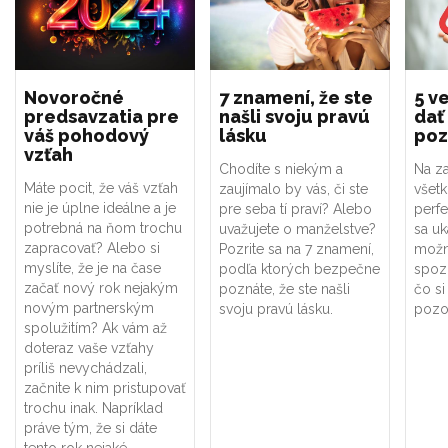
Novoročné
7 znamení, že ste
5 ve
predsavzatia pre
našli svoju pravú
dať
váš pohodový
lásku
poz
vzťah
Chodíte s niekým a
Na za
Máte pocit, že váš vzťah
zaujímalo by vás, či ste
všet
nie je úplne ideálne a je
pre seba tí praví? Alebo
perf
potrebná na ňom trochu
uvažujete o manželstve?
sa uk
zapracovať? Alebo si
Pozrite sa na 7 znamení,
možno
myslíte, že je na čase
podľa ktorých bezpečne
spoz
začať nový rok nejakým
poznáte, že ste našli
čo si
novým partnerským
svoju pravú lásku.
pozor
spolužitím? Ak vám až
doteraz vaše vzťahy
príliš nevychádzali,
začnite k nim pristupovať
trochu inak. Napríklad
práve tým, že si dáte