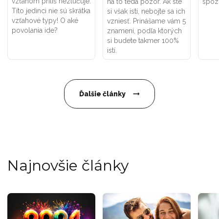
vzťahom príliš nezlučuje.
na to teda pozor. Ak ste
spoz
Títo jedinci nie sú skrátka
si však istí, nebojte sa ich
vzťahové typy! O aké
vzniesť. Prinášame vám 5
povolania ide?
znamení, podľa ktorých
si budete takmer 100%
istí.
Ďalšie články
Najnovšie články