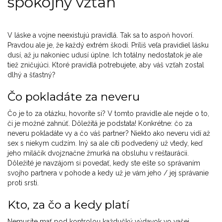
spokojný vzťah
V láske a vojne neexistujú pravidlá. Tak sa to aspoň hovorí.
Pravdou ale je, že každý extrém škodí. Príliš veľa pravidiel lásku
dusí, až ju nakoniec udusí úplne. Ich totálny nedostatok je ale
tiež zničujúci. Ktoré pravidlá potrebujete, aby váš vzťah zostal
dlhý a šťastný?
Čo pokladáte za neveru
Čo je to za otázku, hovoríte si? V tomto pravidle ale nejde o to,
či je možné zahnúť. Dôležitá je podstata! Konkrétne: čo za
neveru pokladáte vy a čo váš partner? Niekto ako neveru vidí až
sex s niekym cudzím. Iný sa ale cíti podvedený už vtedy, keď
jeho miláčik dvojznačne žmurká na obsluhu v reštaurácii.
Dôležité je navzájom si povedať, kedy ste ešte so správaním
svojho partnera v pohode a kedy už je vám jeho / jej správanie
proti srsti.
Kto, za čo a kedy platí
Nemusíte mať pod kontrolou každučký výdavok vo vašej