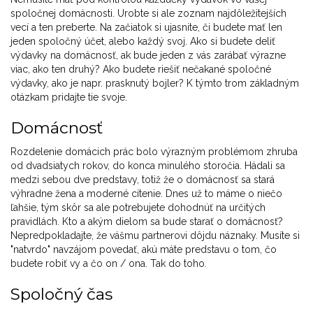
spoločnej domácnosti. Urobte si ale zoznam najdôležitejších
vecí a ten preberte. Na začiatok si ujasnite, či budete mať len
jeden spoločný účet, alebo každý svoj. Ako si budete deliť
výdavky na domácnosť, ak bude jeden z vás zarábať výrazne
viac, ako ten druhý? Ako budete riešiť nečakané spoločné
výdavky, ako je napr. prasknutý bojler? K týmto trom základným
otázkam pridajte tie svoje.
Domácnosť
Rozdelenie domácich prác bolo výrazným problémom zhruba
od dvadsiatych rokov, do konca minulého storočia. Hádali sa
medzi sebou dve predstavy, totiž že o domácnosť sa stará
výhradne žena a moderné cítenie. Dnes už to máme o niečo
ľahšie, tým skôr sa ale potrebujete dohodnúť na určitých
pravidlách. Kto a akým dielom sa bude starať o domácnosť?
Nepredpokladajte, že vášmu partnerovi dôjdu náznaky. Musíte si
"natvrdo" navzájom povedať, akú máte predstavu o tom, čo
budete robiť vy a čo on / ona. Tak do toho.
Spoločný čas