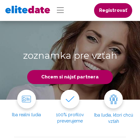
Registrovať
zoznamka pre vzťah
Chcem si nájsť partnera
Iba reálni ľudia
100% profilov
Iba ľudia, ktorí chcú
preverujeme
vzťah