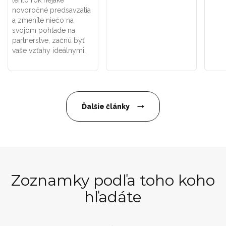
tento rok nejaké
novoročné predsavzatia
a zmeníte niečo na
svojom pohľade na
partnerstve, začnú byť
vaše vzťahy ideálnymi.
Ďalšie články
Zoznamky podľa toho koho
hľadáte