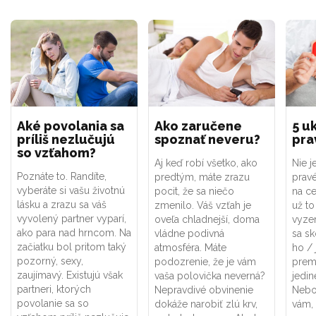
Aké povolania sa
Ako zaručene
5 u
príliš nezlučujú
spoznať neveru?
pra
so vzťahom?
Aj keď robí všetko, ako
Nie j
Poznáte to. Randíte,
predtým, máte zrazu
pravé
vyberáte si vašu životnú
pocit, že sa niečo
na ce
lásku a zrazu sa váš
zmenilo. Váš vzťah je
už to
vyvolený partner vyparí,
oveľa chladnejší, doma
vyze
ako para nad hrncom. Na
vládne podivná
sa sk
začiatku bol pritom taký
atmosféra. Máte
ho / 
pozorný, sexy,
podozrenie, že je vám
premá
zaujímavý. Existujú však
vaša polovička neverná?
jedin
partneri, ktorých
Nepravdivé obvinenie
Nebo
povolanie sa so
dokáže narobiť zlú krv,
vám, 