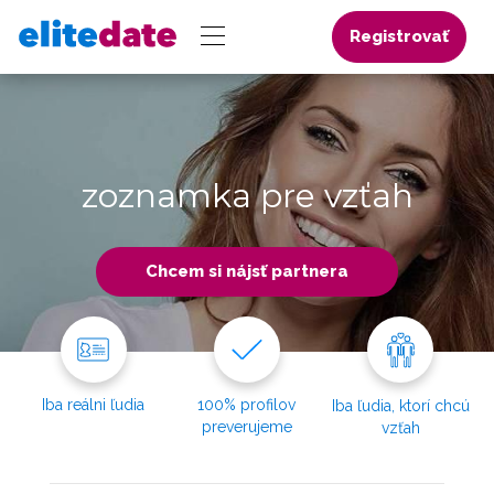
Registrovať
zoznamka pre vzťah
Chcem si nájsť partnera
Iba reálni ľudia
100% profilov
Iba ľudia, ktorí chcú
preverujeme
vzťah