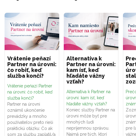
Vrátenie peňazí
Alternatíva k
Pre
Partner na úrovni:
Partner na úrovni:
Par
čo robiť, keď
kam ísť, keď
úro
služba končí?
hľadáte vážny
sta
vzťah?
zo
Vrátenie peňazí Partner
Alternatíva k Partner na
Prečo
na úrovni: čo robiť, keď
úrovni: kam ísť, keď
úrovn
služba končí?
hľadáte vážny vzťah?
znám
Partner na úrovni
Koniec služby Partner na
Zozn
oznámil ukončenie
úrovni môže byť pre
úrovn
prevádzky a mnoho
mnohých ľudí
znám
používateľov preto rieši
nepríjemnou správou.
pre ľ
praktickú otázku: Čo ak
Najmä pre tých, ktorí
vážne
som za službu zaplatil/a