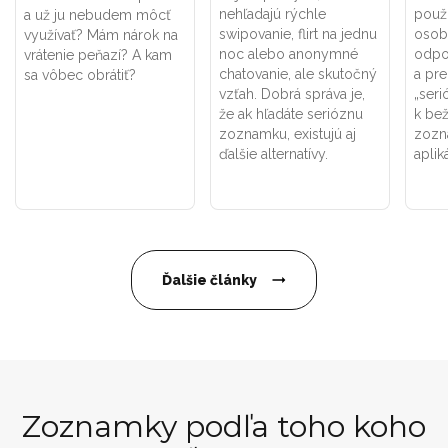
nehľadajú rýchle
použí
a už ju nebudem môcť
swipovanie, flirt na jednu
osob
využívať? Mám nárok na
noc alebo anonymné
odpo
vrátenie peňazí? A kam
chatovanie, ale skutočný
a pr
sa vôbec obrátiť?
vzťah. Dobrá správa je,
„seri
že ak hľadáte serióznu
k be
zoznamku, existujú aj
zozn
ďalšie alternatívy.
aplik
Ďalšie články
Zoznamky podľa toho koho