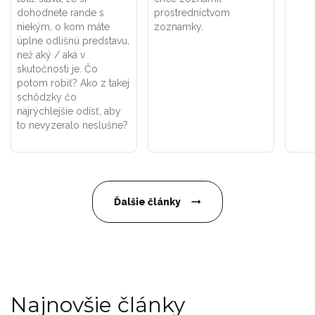
dohodnete rande s
prostredníctvom
niekým, o kom máte
zoznamky.
úplne odlišnú predstavu,
než aký / aká v
skutočnosti je. Čo
potom robiť? Ako z takej
schôdzky čo
najrýchlejšie odísť, aby
to nevyzeralo neslušne?
Ďalšie články
Najnovšie články