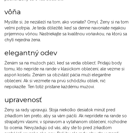
vôňa
Myslíte si, že nezáleží na tom, ako voniate? Omyl. Ženy si na tom
veľmi potrpia. Je teda dôležité, keď sa denne navoniate nejakou
príjemnou vôňou. Nastriekajte sa kvalitnou voňavkou, na ktorú sa
chytí nejedna žena.
elegantný odev
Ženám sa na mužoch páči, keď sa vedia obliecť. Pridajú body
tomu, kto nepríde na rande v klasickom oblečení, ale vezme si
aspoň košeľu. Ženám sa obzvlášť páčia muži elegantne
oblečení. Ak si vezmete na prvú schôdzku oblek, nič
nepokazíte. Ten totiž pristane každému mužovi.
upravenosť
Ženy sa rady upravujú. Stoja niekoľko desiatok minút pred
zrkadlom len preto, aby sa vám páčili. Ak neprídete na rande so
strapatými vlasmi, v špinavom a vyťahanom oblečení, rozhodne
to ocenia. Nevyžadujú od vás, aby ste to pred zrkadlom