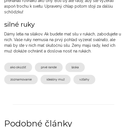
preháňali rovnako ako ony. Boli by ale rady, aby ste vyzerali
aspoň trochu k svetu. Upravený chlap potom stojí za ďalšiu
schôdzku!
silné ruky
Dámy letia na silákov. Ak budete mať silu v rukách, zabodujete u
nich. Vaše ruky nemusia na prvý pohľad vyzerať svalnato, ale
mali by ste v nich mať skutočnú silu. Ženy majú rady, keď ich
muž dokáže ochrániť a doslova nosiť na rukách.
ako okúzliť
prvé rande
láska
zoznamovanie
ideálny muž
vzťahy
Podobné články