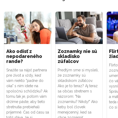
Ako odísť z
Zoznamky nie sú
Flir
nepodareného
skladisko
žia
rande?
zúfalcov
Flirt
Snažíte sa nájsť partnera
Predtým sme si mysleli,
zozn
pre život a vždy, keď
že zoznamky sú
umení
vám niekto "padne do
skladiskom zúfalcov.
čo vá
oka" s ním idete na
Ako je to teraz? Aj teraz
vysní
spoločnú schôdzku? Ak
sa občas stretnem s
Správ
tomu tak je, potom vám
názorom: "Na
a mát
držíme päste, aby tieto
zoznamku? Nikdy!" Ako
teda 
stretnutia prebiehali
keby bol človek
čo si
príjemné. Čas od času sa
menejcenný, keď sa
totiž stáva, že si
chce zoznámiť