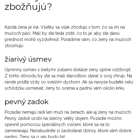
zbožňujú?
Každá žena je iná. Všetky sa však zhodujú v tom, čo sa im na
mužoch páči. Mali by ste teda zistiť, čo to je, aby ste danú
prednosť mohli vyzdvihnúť. Poradíme vám, čo ženy na mužoch
zbožňujú.
žiarivý úsmev
Úprimný úsmev s bielymi zubami dokáže ženy úplne odzbrojiť.
Z tohto dôvodu by ste sa mali starostlivo starať o svoj chrup. Na
rande príďte vždy so sviežim dychom. Ak sa navyše budete celú
schôdzku usmievať, ženy to ocenia a padnú vám okolo krku.
pevný zadok
Pozadie nemajú radi len muži na ženách, ale aj ženy na mužoch.
Pevný zadok urobí na slečny veľký dojem. Pozadie možno
spevniť pomocou špeciálnych cvičení, ktoré sa na to
zameriavajú. Nezabudnite si zaobstarať džínsy, ktoré vám dobre
padnú. Ženy sa o vás budú biť.