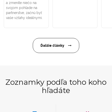
a zmeníte niečo na
svojom pohľade na
partnerstve, začnú byť
vaše vzťahy ideálnymi.
Ďalšie články
Zoznamky podľa toho koho
hľadáte