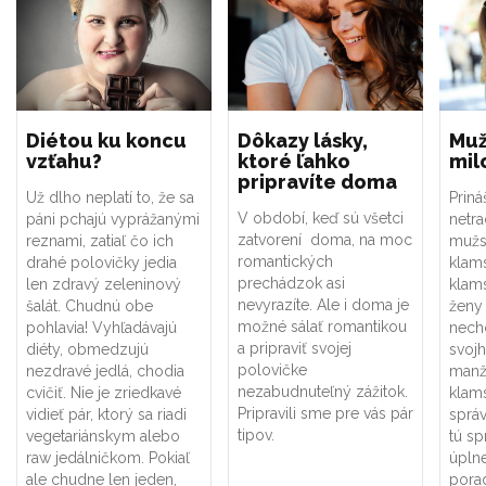
Diétou ku koncu
Dôkazy lásky,
Muž
vzťahu?
ktoré ľahko
mil
pripravíte doma
Už dlho neplatí to, že sa
Prin
V období, keď sú všetci
páni pchajú vyprážanými
netra
zatvorení doma, na moc
reznami, zatiaľ čo ich
mužs
romantických
drahé polovičky jedia
klams
prechádzok asi
len zdravý zeleninový
klams
nevyrazíte. Ale i doma je
šalát. Chudnú obe
ženy
možné sálať romantikou
pohlavia! Vyhľadávajú
nech
a pripraviť svojej
diéty, obmedzujú
svojh
polovičke
nezdravé jedlá, chodia
manže
nezabudnuteľný zážitok.
cvičiť. Nie je zriedkavé
klams
Pripravili sme pre vás pár
vidieť pár, ktorý sa riadi
sprá
tipov.
vegetariánskym alebo
tú sp
raw jedálničkom. Pokiaľ
úplne
ale chudne len jeden,
pora