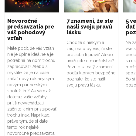
Novoročné
7 znamení, že ste
5 ve
predsavzatia pre
našli svoju pravú
dať
váš pohodový
lásku
poz
vzťah
Chodíte s niekým a
Na za
Máte pocit, že váš vzťah
zaujímalo by vás, či ste
všet
nie je úplne ideálne a je
pre seba tí praví? Alebo
perf
potrebná na ňom trochu
uvažujete o manželstve?
sa uk
zapracovať? Alebo si
Pozrite sa na 7 znamení,
možno
myslíte, že je na čase
podľa ktorých bezpečne
spoz
začať nový rok nejakým
poznáte, že ste našli
čo si
novým partnerským
svoju pravú lásku.
pozor
spolužitím? Ak vám až
doteraz vaše vzťahy
príliš nevychádzali,
začnite k nim pristupovať
trochu inak. Napríklad
práve tým, že si dáte
tento rok nejaké
novoročné predsavzatia