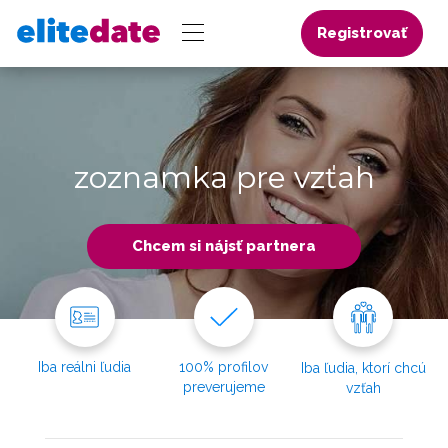
Registrovať
zoznamka pre vzťah
Chcem si nájsť partnera
Iba reálni ľudia
100% profilov
Iba ľudia, ktorí chcú
preverujeme
vzťah