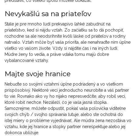
predstaviť, čo všetko spolu môžete dokázať.
Nevykašlú sa na priateľov
Stále je pre mnoho ľudí prekvapivo ľahké zabudnúť na
priateľstvo, keď si nájdu vzťah. Zo začiatku sa to dá pochopiť,
rozhodne sa ale neodsrihnite kvôli láske od priateľov a rodiny
natrvalo. Vzťah môže byť vaša priorita, ale nenahraďte ním úplne
všetko vo vašom živote. Vždy si nájdite čas i na iných ľudí.
Múdre ženy to vedia, a práve vďaka tomu majú dobre
vybalancované vzťahy.
Majte svoje hranice
Nebuďte so svojimi vzťahmi úplne podriadený a vo všetkom
prispôsobivý. Niektoré veci jednoducho neurobíte a váš partner
to vie. Rovnako ako vy ho nijako nepresvedčíte, aby robil veci,
ktoré robiť nechce. Nezáleží, čo je vaša jasná stopka.
Samozrejme, môžete odpustiť, pokiaľ vaša polovička viditeľne
svojich chýb / svojho správania ľutuje, alebo ste ochotná do
istej miery o probléme vyjednávať. Ale múdra žena nezostáva vo
vzťahu, kde jej hranice a stopky partner nerešpektuje alebo jej
dokonca ubližuje.