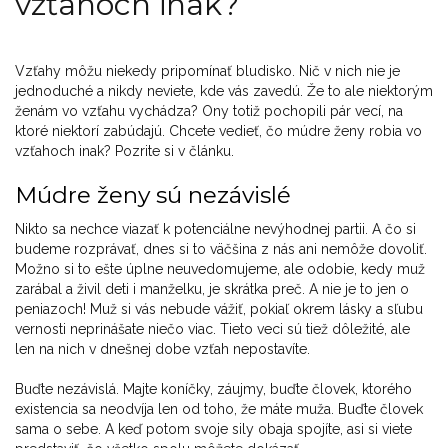
vzťahoch inak?
Vzťahy môžu niekedy pripomínať bludisko. Nič v nich nie je
jednoduché a nikdy neviete, kde vás zavedú. Že to ale niektorým
ženám vo vzťahu vychádza? Ony totiž pochopili pár vecí, na
ktoré niektorí zabúdajú. Chcete vedieť, čo múdre ženy robia vo
vzťahoch inak? Pozrite si v článku.
Múdre ženy sú nezávislé
Nikto sa nechce viazať k potenciálne nevýhodnej partii. A čo si
budeme rozprávať, dnes si to väčšina z nás ani nemôže dovoliť.
Možno si to ešte úplne neuvedomujeme, ale odobie, kedy muž
zarábal a živil deti i manželku, je skrátka preč. A nie je to jen o
peniazoch! Muž si vás nebude vážiť, pokiaľ okrem lásky a sľubu
vernosti neprinášate niečo viac. Tieto veci sú tiež dôležité, ale
len na nich v dnešnej dobe vzťah nepostavíte.
Buďte nezávislá. Majte koníčky, záujmy, buďte človek, ktorého
existencia sa neodvíja len od toho, že máte muža. Buďte človek
sama o sebe. A keď potom svoje sily obaja spojíte, asi si viete