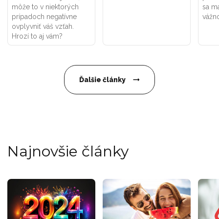
môže to v niektorých
sa ma
prípadoch negatívne
vážno
ovplyvniť váš vzťah.
Hrozí to aj vám?
Ďalšie články
Najnovšie články