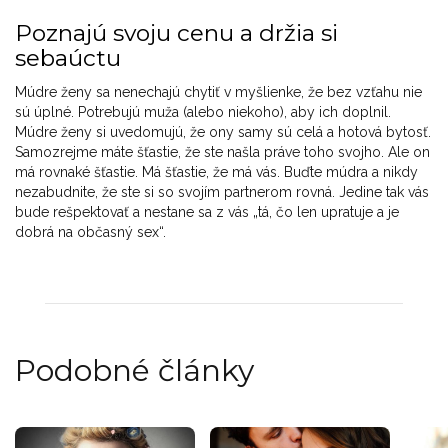
Poznajú svoju cenu a držia si
sebaúctu
Múdre ženy sa nenechajú chytiť v myšlienke, že bez vzťahu nie
sú úplné. Potrebujú muža (alebo niekoho), aby ich doplnil.
Múdre ženy si uvedomujú, že ony samy sú celá a hotová bytosť.
Samozrejme máte šťastie, že ste našla práve toho svojho. Ale on
má rovnaké šťastie. Má šťastie, že má vás. Buďte múdra a nikdy
nezabudnite, že ste si so svojím partnerom rovná. Jedine tak vás
bude rešpektovať a nestane sa z vás „tá, čo len upratuje a je
dobrá na občasný sex“.
Podobné články