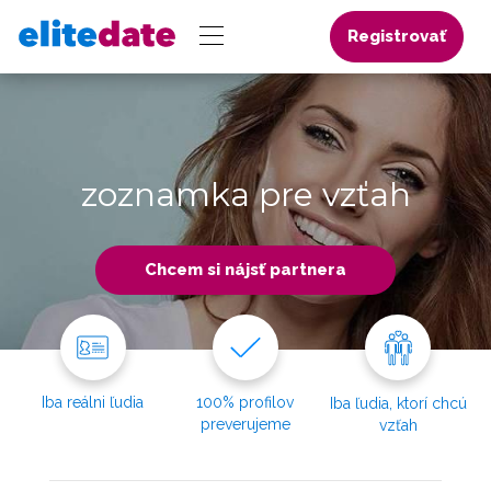
Registrovať
zoznamka pre vzťah
Chcem si nájsť partnera
Iba reálni ľudia
100% profilov
Iba ľudia, ktorí chcú
preverujeme
vzťah