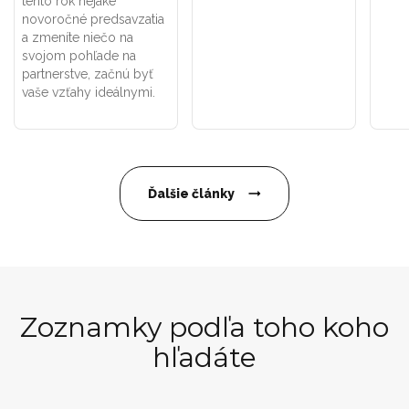
tento rok nejaké
novoročné predsavzatia
a zmeníte niečo na
svojom pohľade na
partnerstve, začnú byť
vaše vzťahy ideálnymi.
Ďalšie články
Zoznamky podľa toho koho
hľadáte