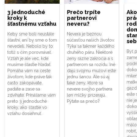
3 jednoduché
Prečo trpíte
Ako
kroky k
partnerovi
prá
šťastnému vzťahu
neveru?
rod
dom
Keby sme boli neustále
Nevera je bežnou
sta
šťastní, ani by sme o tom
súčasťou našich životov.
seb
nevedeli. Nebolo by to
Týka sa takmer každého
Byť 
totiž s čím porovnávať.
druhého páru. Niektoré
zame
Vzťah je ale vec, kde
ženy rázne zakročia a s
podni
musíme šťastie hľadať.
partnerom sa rozídu. Iné
doko
Pomáha vám na ceste
dajú svojmu mužovi ešte
mile
životom, kde práve tak
jednu šancu. Ale sú aj
matk
často zakopávate,
také ženy, ktoré sa
gazdi
padáte a zase sa
nevere svojho partnera
ešte 
zdvíhate. Prinášame vám
len mlčky prizerajú.
nie j
preto 3 jednoduché
Pýtate sa prečo?
doko
kroky, ako šťastie vo
vyšš
vzťahu dosiahnuť.
oblas
málok
robiť
dosia