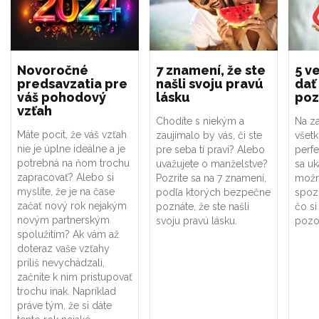
Novoročné
7 znamení, že ste
5 ve
predsavzatia pre
našli svoju pravú
dať
váš pohodový
lásku
poz
vzťah
Chodíte s niekým a
Na za
Máte pocit, že váš vzťah
zaujímalo by vás, či ste
všet
nie je úplne ideálne a je
pre seba tí praví? Alebo
perf
potrebná na ňom trochu
uvažujete o manželstve?
sa uk
zapracovať? Alebo si
Pozrite sa na 7 znamení,
možno
myslíte, že je na čase
podľa ktorých bezpečne
spoz
začať nový rok nejakým
poznáte, že ste našli
čo si
novým partnerským
svoju pravú lásku.
pozor
spolužitím? Ak vám až
doteraz vaše vzťahy
príliš nevychádzali,
začnite k nim pristupovať
trochu inak. Napríklad
práve tým, že si dáte