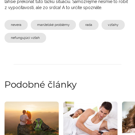
ľahšie prekonať túto ťažkú ​​situáciu. Samozrejme nesmie to robiť
z vypočítavosti, ale zo srdca! A to určite spoznáte.
nevera
manželské problémy
rada
vzťahy
nefungujúci vzťah
Podobné články