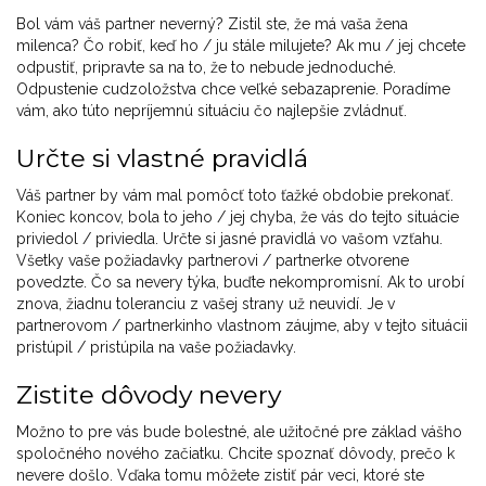
Bol vám váš partner neverný? Zistil ste, že má vaša žena
milenca? Čo robiť, keď ho / ju stále milujete? Ak mu / jej chcete
odpustiť, pripravte sa na to, že to nebude jednoduché.
Odpustenie cudzoložstva chce veľké sebazaprenie. Poradíme
vám, ako túto nepríjemnú situáciu čo najlepšie zvládnuť.
Určte si vlastné pravidlá
Váš partner by vám mal pomôcť toto ťažké obdobie prekonať.
Koniec koncov, bola to jeho / jej chyba, že vás do tejto situácie
priviedol / priviedla. Určte si jasné pravidlá vo vašom vzťahu.
Všetky vaše požiadavky partnerovi / partnerke otvorene
povedzte. Čo sa nevery týka, buďte nekompromisní. Ak to urobí
znova, žiadnu toleranciu z vašej strany už neuvidí. Je v
partnerovom / partnerkinho vlastnom záujme, aby v tejto situácii
pristúpil / pristúpila na vaše požiadavky.
Zistite dôvody nevery
Možno to pre vás bude bolestné, ale užitočné pre základ vášho
spoločného nového začiatku. Chcite spoznať dôvody, prečo k
nevere došlo. Vďaka tomu môžete zistiť pár veci, ktoré ste