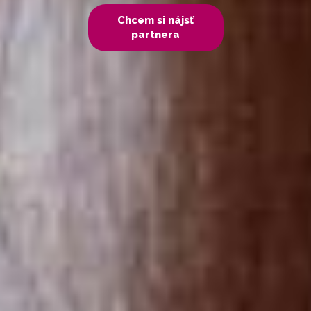
Chcem si nájsť
partnera