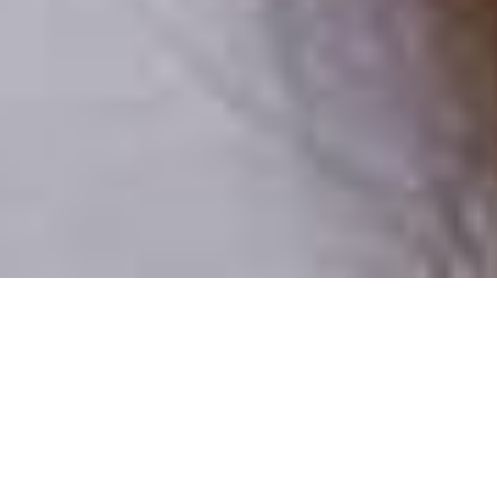
Iba reálni ľudia