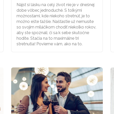
Nájsť si lásku na celý život nie je v dnešnej
dobe vôbec jednoduché. S toľkými
možnosťami, kde niekoho stretnúť, je to
možno ešte ťažšie. Našťastie už nemusíte
so svojím miláčikom chodiť niekoľko rokov,
aby ste spoznali, či sa k sebe skutočne
hodíte. Stačia na to maximálne tri
stretnutia! Povieme vám, ako na to.