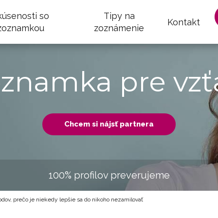
kúsenosti so
Tipy na
Kontakt
zoznamkou
zoznámenie
oznamka pre vzť
Chcem si nájsť partnera
100% profilov preverujeme
dov, prečo je niekedy lepšie sa do nikoho nezamilovať