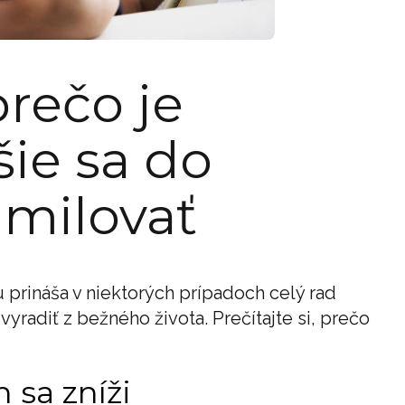
prečo je
šie sa do
milovať
u prináša v niektorých prípadoch celý rad
yradiť z bežného života. Prečítajte si, prečo
 sa zníži