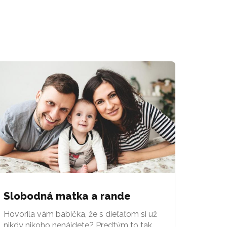
Slobodná matka a rande
Hovorila vám babička, že s dieťaťom si už
nikdy nikoho nenájdete? Predtým to tak