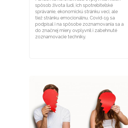
spôsob života ľudí, ich spotrebiteľské
správanie, ekonomickú stránku veci, ale
tiež stránku emocionálnu. Covid-19 sa
podpísal i na spôsobe zoznamovania sa a
do značnej miery ovplyvnil i zabehnuté
zoznamovacie techniky.