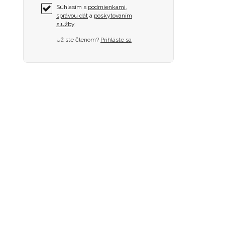
Súhlasím s
podmienkami
,
správou dát
a
poskytovaním
služby
.
Už ste členom?
Prihláste sa