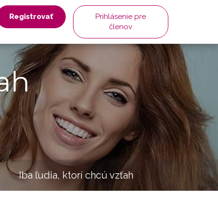
Registrovať
Prihlásenie pre
členov
ah
Iba ľudia, ktorí chcú vzťah