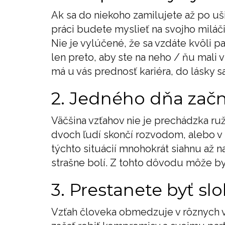
Ak sa do niekoho zamilujete až po uš
práci budete myslieť na svojho miláči
Nie je vylúčené, že sa vzdáte kvôli 
len preto, aby ste na neho / ňu mali v
má u vás prednosť kariéra, do lásky s
2. Jedného dňa začn
Väčšina vzťahov nie je prechádzka ru
dvoch ľudí skončí rozvodom, alebo v
týchto situácií mnohokrát siahnu až n
strašne bolí. Z tohto dôvodu môže byť
3. Prestanete byť sl
Vzťah človeka obmedzuje v rôznych ve