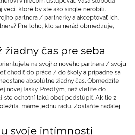
tnerovi v niečom ustupovať. Vaša sloboda
veci, ktoré by ste ako single nerobili.
ojho partnera / partnerky a akceptovať ich.
tnera? Pre toho, kto sa nerád obmedzuje,
 žiadny čas pre seba
orientujete na svojho nového partnera / svoju
ť chodiť do práce / do školy a prípadne sa
m neostane absolútne žiadny čas. Obmedzíte
ojej novej lásky. Predtým, než vletíte do
i ste ochotní takú obeť podstúpiť. Ak tie z
 dôležitá, máme jednu radu. Zostaňte naďalej
u svoje intímnosti