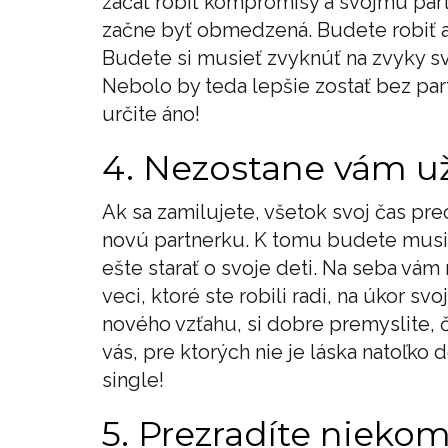
začať robiť kompromisy a svojmu par
začne byť obmedzená. Budete robiť aj 
Budete si musieť zvyknúť na zvyky sv
Nebolo by teda lepšie zostať bez par
určite áno!
4. Nezostane vám už
Ak sa zamilujete, všetok svoj čas pre
novú partnerku. K tomu budete musie
ešte starať o svoje deti. Na seba vá
veci, ktoré ste robili radi, na úkor sv
nového vzťahu, si dobre premyslite, č
vás, pre ktorých nie je láska natoľko
single!
5. Prezradíte niekom