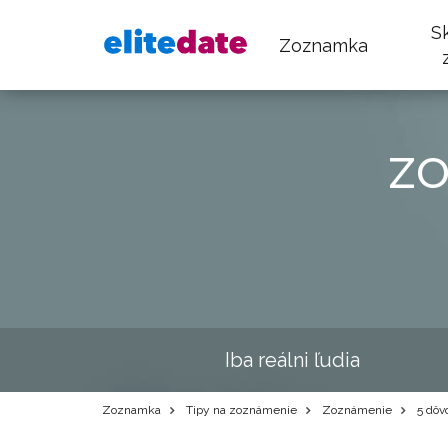
S
Zoznamka
z
Iba reálni ľudia
Zoznamka
Tipy na zoznámenie
Zoznámenie
5 dôvo