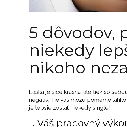
5 dôvodov, 
niekedy lep
nikoho neza
Láska je síce krásna, ale tiež so sebo
negatív. Tie vás môžu pomerne ľahko v
je lepšie zostať niekedy single!
1. Váš pracovný výkon