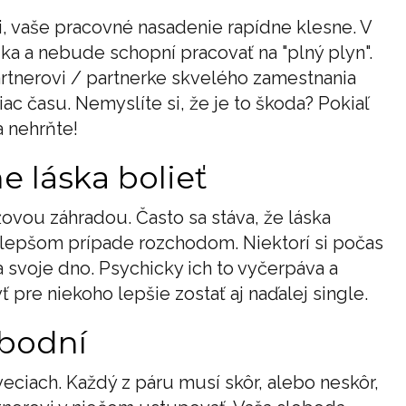
i, vaše pracovné nasadenie rapídne klesne. V
ka a nebude schopní pracovať na "plný plyn".
partnerovi / partnerke skvelého zamestnania
iac času. Nemyslíte si, že je to škoda? Pokiaľ
a nehrňte!
e láska bolieť
žovou záhradou. Často sa stáva, že láska
 lepšom prípade rozchodom. Niektorí si počas
a svoje dno. Psychicky ich to vyčerpáva a
 pre niekoho lepšie zostať aj naďalej single.
obodní
ciach. Každý z páru musí skôr, alebo neskôr,