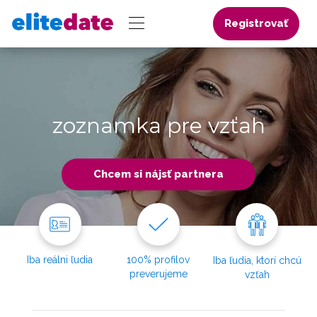
Registrovať
zoznamka pre vzťah
Chcem si nájsť partnera
Iba reálni ľudia
100% profilov
Iba ľudia, ktorí chcú
preverujeme
vzťah