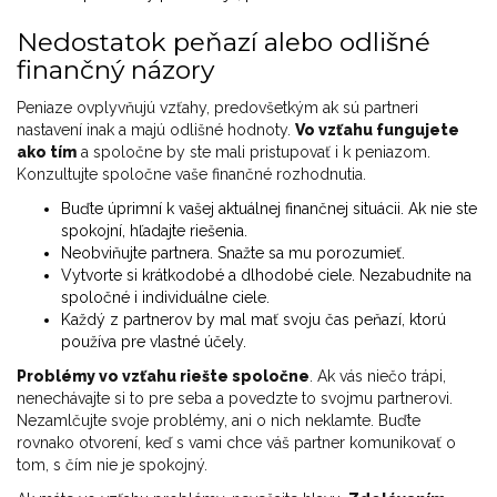
Nedostatok peňazí alebo odlišné
finančný názory
Peniaze ovplyvňujú vzťahy, predovšetkým ak sú partneri
nastavení inak a majú odlišné hodnoty.
Vo vzťahu fungujete
ako tím
a spoločne by ste mali pristupovať i k peniazom.
Konzultujte spoločne vaše finančné rozhodnutia.
Buďte úprimní k vašej aktuálnej finančnej situácii. Ak nie ste
spokojní, hľadajte riešenia.
Neobviňujte partnera. Snažte sa mu porozumieť.
Vytvorte si krátkodobé a dlhodobé ciele. Nezabudnite na
spoločné i individuálne ciele.
Každý z partnerov by mal mať svoju čas peňazí, ktorú
používa pre vlastné účely.
Problémy vo vzťahu riešte spoločne
. Ak vás niečo trápi,
nenechávajte si to pre seba a povedzte to svojmu partnerovi.
Nezamlčujte svoje problémy, ani o nich neklamte. Buďte
rovnako otvorení, keď s vami chce váš partner komunikovať o
tom, s čím nie je spokojný.