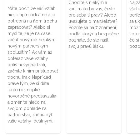
Chodíte s niekým a
Na za
Máte pocit, že váš vzťah
zaujímalo by vás, či ste
všet
nie je úplne ideálne a je
pre seba tí praví? Alebo
perf
potrebná na ňom trochu
uvažujete o manželstve?
sa uk
zapracovať? Alebo si
Pozrite sa na 7 znamení,
možno
myslíte, že je na čase
podľa ktorých bezpečne
spoz
začať nový rok nejakým
poznáte, že ste našli
čo si
novým partnerským
svoju pravú lásku.
pozor
spolužitím? Ak vám až
doteraz vaše vzťahy
príliš nevychádzali,
začnite k nim pristupovať
trochu inak. Napríklad
práve tým, že si dáte
tento rok nejaké
novoročné predsavzatia
a zmeníte niečo na
svojom pohľade na
partnerstve, začnú byť
vaše vzťahy ideálnymi.