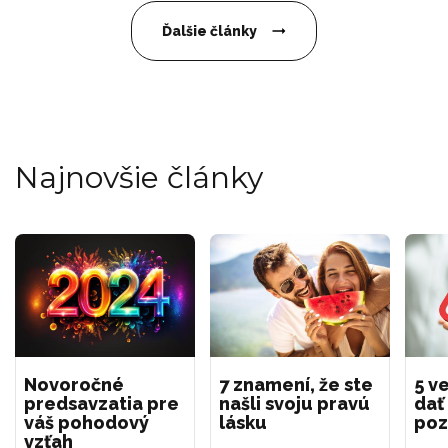
Ďalšie články
Najnovšie články
Novoročné
7 znamení, že ste
5 ve
predsavzatia pre
našli svoju pravú
dať
váš pohodový
lásku
poz
vzťah