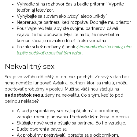
Vyhraďte si na rozhovor čas a buďte prítomní. Vypnite
telefón aj televízor.
Vyhýbajte sa slovám ako „vždy“ alebo „nikdy“.
Neprerušujte partnera, keď rozpráva. Doprajte mu priestor.
Používajte reč tela, aby ste svojmu partnerovi dávali
najavo, že ho počúvate. Myslite na to, že neverbálna
komunikácia je rovnako dôležitá ako verbálna.
Pozrite si tiež nedávny článok
4 komunikačné techniky, ako
lepšie počúvať a posilniť tým vzťah
.
Nekvalitný sex
Sex je vo vzťahu dôležitý, o tom niet pochýb. Zdravý vzťah bez
neho nemôže fungovať. Avšak aj partneri, ktorí sa milujú, môžu
pociťovať problémy v posteli. Muži sa väčšinou sťažujú na
nedostatok sexu
, ženy na nekvalitu. Čo s tým, keď to pod
perinou neklape?
Aj keď je spontánny sex najlepší, ak máte problémy,
zapojte trochu plánovania. Predovšetkým ženy to ocenia.
Skúšajte nové veci a pýtajte sa partnera, čo ho vzrušuje.
Buďte otvorení a bavte sa.
Ak problémy pretrvávajú, poraďte sa s odborníkom.