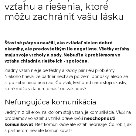
vzťahu a riešenia, ktoré
môžu zachrániť vašu lásku
Šťastné páry sa naučili, ako zvládať nielen dobré
okamihy, ale predovšetkým tie negatívne. Všetky vzťahy
majú svoje vrcholy a pády. Nebuďte k problémom vo
vzťahu chladní a riešte ich - spoločne.
Žiadny vzťah nie je perfektný a každý pár rieši problémy.
Niekoho hnevá, že partner necháva po zemi ponožky, alebo že
si po sebe neuprace riad. Čo však, keď pred nami stoja skúšky,
ktoré môže vzťahom otriasť od základov?
Nefungujúca komunikácia
Jedným z pilierov, na ktorom stojí vzťah, je komunikácia. Väčšina
problémov vo vzťahu vzniká práve kvôli
neschopnosti
komunikovať
. Bez komunikácie ale vzťah neprežije. Čo robiť, ak
s partnerom neviete komunikovať?