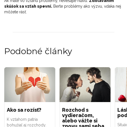
Ak máte vo vzťahu problémy, nevešajte hlavu.
Zdolávaním
skúšok sa vzťah spevní.
Berte problémy ako výzvu, vďaka nej
môžete rásť.
Podobné články
Ako sa rozísť?
Rozchod s
Lás
vydieračom,
po
K vzťahom patria
alebo vážte si
Situá
bohužiaľ aj rozchody.
znovu sami seba