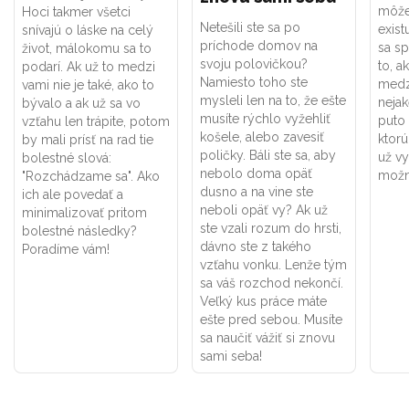
môže 
Hoci takmer všetci
Netešili ste sa po
exis
snívajú o láske na celý
príchode domov na
sa s
život, málokomu sa to
svoju polovičkou?
to, a
podarí. Ak už to medzi
Namiesto toho ste
medz
vami nie je také, ako to
mysleli len na to, že ešte
nejak
bývalo a ak už sa vo
musíte rýchlo vyžehliť
puto 
vzťahu len trápite, potom
košele, alebo zavesiť
ktorú
by mali prísť na rad tie
poličky. Báli ste sa, aby
už v
bolestné slová:
nebolo doma opäť
možno
"Rozchádzame sa". Ako
dusno a na vine ste
ich ale povedať a
neboli opäť vy? Ak už
minimalizovať pritom
ste vzali rozum do hrsti,
bolestné následky?
dávno ste z takého
Poradíme vám!
vzťahu vonku. Lenže tým
sa váš rozchod nekončí.
Veľký kus práce máte
ešte pred sebou. Musíte
sa naučiť vážiť si znovu
sami seba!