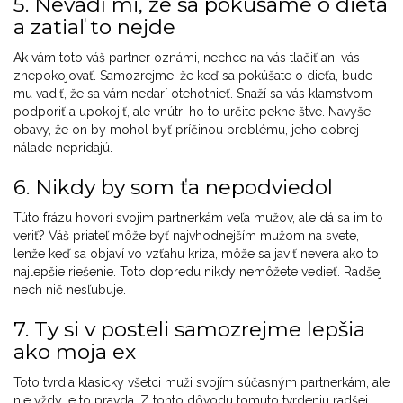
5. Nevadí mi, že sa pokúšame o dieťa
a zatiaľ to nejde
Ak vám toto váš partner oznámi, nechce na vás tlačiť ani vás
znepokojovať. Samozrejme, že keď sa pokúšate o dieťa, bude
mu vadiť, že sa vám nedarí otehotnieť. Snaží sa vás klamstvom
podporiť a upokojiť, ale vnútri ho to určite pekne štve. Navyše
obavy, že on by mohol byť príčinou problému, jeho dobrej
nálade nepridajú.
6. Nikdy by som ťa nepodviedol
Túto frázu hovorí svojim partnerkám veľa mužov, ale dá sa im to
veriť? Váš priateľ môže byť najvhodnejším mužom na svete,
lenže keď sa objaví vo vzťahu kríza, môže sa javiť nevera ako to
najlepšie riešenie. Toto dopredu nikdy nemôžete vedieť. Radšej
nech nič nesľubuje.
7. Ty si v posteli samozrejme lepšia
ako moja ex
Toto tvrdia klasicky všetci muži svojím súčasným partnerkám, ale
nie vždy je to pravda. Z tohto dôvodu tomuto tvrdeniu radšej