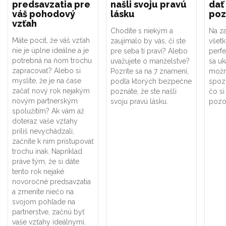
predsavzatia pre
našli svoju pravú
dať
váš pohodový
lásku
poz
vzťah
Chodíte s niekým a
Na za
Máte pocit, že váš vzťah
zaujímalo by vás, či ste
všet
nie je úplne ideálne a je
pre seba tí praví? Alebo
perf
potrebná na ňom trochu
uvažujete o manželstve?
sa uk
zapracovať? Alebo si
Pozrite sa na 7 znamení,
možno
myslíte, že je na čase
podľa ktorých bezpečne
spoz
začať nový rok nejakým
poznáte, že ste našli
čo si
novým partnerským
svoju pravú lásku.
pozor
spolužitím? Ak vám až
doteraz vaše vzťahy
príliš nevychádzali,
začnite k nim pristupovať
trochu inak. Napríklad
práve tým, že si dáte
tento rok nejaké
novoročné predsavzatia
a zmeníte niečo na
svojom pohľade na
partnerstve, začnú byť
vaše vzťahy ideálnymi.