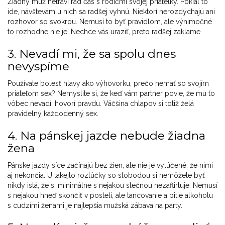
Žiadny muž netrávi rád čas s rodičmi svojej priateľky. Pokiaľ to
ide, návštevám u nich sa radšej vyhnú. Niektorí nerozdýchajú ani
rozhovor so svokrou. Nemusí to byť pravidlom, ale výnimočné
to rozhodne nie je. Nechce vás uraziť, preto radšej zaklame.
3. Nevadí mi, že sa spolu dnes
nevyspíme
Používate bolesť hlavy ako výhovorku, prečo nemať so svojím
priateľom sex? Nemyslite si, že keď vám partner povie, že mu to
vôbec nevadí, hovorí pravdu. Väčšina chlapov si totiž želá
pravidelný každodenný sex.
4. Na pánskej jazde nebude žiadna
žena
Pánske jazdy síce začínajú bez žien, ale nie je vylúčené, že nimi
aj nekončia. U takejto rozlúčky so slobodou si nemôžete byť
nikdy istá, že si minimálne s nejakou slečnou nezaflirtuje. Nemusí
s nejakou hneď skončiť v posteli, ale tancovanie a pitie alkoholu
s cudzími ženami je najlepšia mužská zábava na party.