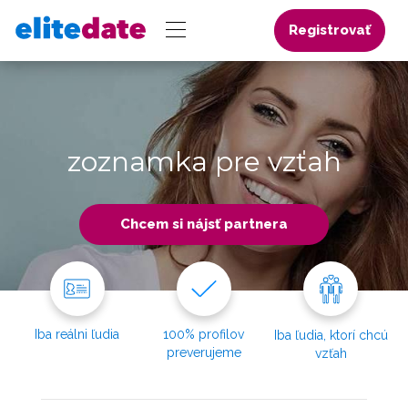
Registrovať
zoznamka pre vzťah
Chcem si nájsť partnera
Iba reálni ľudia
100% profilov
Iba ľudia, ktorí chcú
preverujeme
vzťah