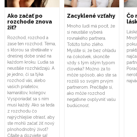
Ako začať po
Zacyklené vzťahy
Čo 
rozchode znova
lás
Mnoho ľudí má pocit, že
žiť?
Lásk
si neustále vyberá
Rozchod, rozchod a
Mnoh
rovnakého partnera.
zase ten rozchod. Téma,
pokuš
Totižto toho zlého.
s ktorou sa stretávate v
prakt
Myslíte si, že bez ohľadu
dnešnej dobe snáď na
najča
na čokoľvek, skončíte
každom kroku. Ľudia sa
partn
vždy s tým istým typom
neustále rozchádzajú. A
Pora
človeka? Možno za to
je jedno, či sa týka
nerob
môže spôsob, ako ste sa
rozchod vás, alebo
najvä
rozišli so svojím prvým
vašich priateľov,
partnerom. Prečítajte si,
kamarátov, kolegov.
ako môže rozchod
Vysporiadať sa s ním
negatívne ovplyvniť vašu
musí každý. Ako sa teda
budúcnosť.
z rozchodu čo
najrýchlejšie otriasť, aby
ste mohli začať žiť nový
plnohodnotný život?
Čítajte a dozviete sa!