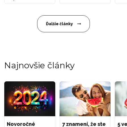
Ďalšie články
Najnovšie články
Novoročné
7 znamení, že ste
5 ve