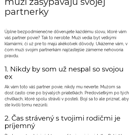
muži zasypávajú svojej
partnerky
Úplne bezpodmienečne dôverujete každému slovu, ktoré vám
váš partner povie? Tak to nerobte. Muži vedia byť veľkými
klamármi, či už pre to majú akékoľvek dôvody. Ukážeme vám, v
čom muži svojim partnerkám najčastejšie zámerne nehovoria
pravdu.
1. Nikdy by som už nespal so svojou
ex
Ak vám toto váš partner povie, nikdy mu neverte. Mužom sa
dosť často cnie po bývalých priateľkách. Predovšetkým po tých
chvíľkach, ktoré spolu strávili v posteli. Bojí sa to ale priznať, aby
ste kvôli tomu nezúrili.
2. Čas strávený s tvojimi rodičmi je
príjemný