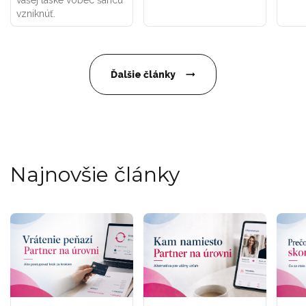
vašej láske vôbec šancu
vzniknúť.
Ďalšie články
Najnovšie články