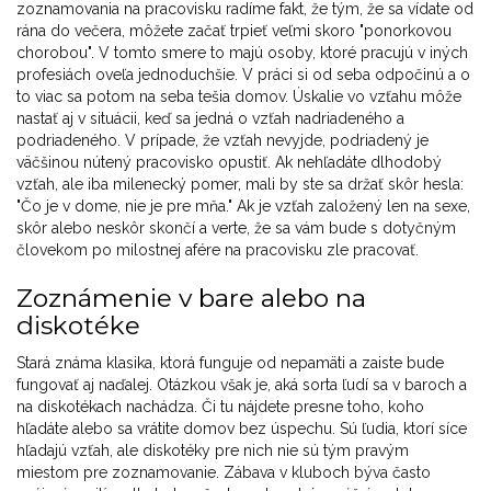
zoznamovania na pracovisku radíme fakt, že tým, že sa vídate od
rána do večera, môžete začať trpieť veľmi skoro "ponorkovou
chorobou". V tomto smere to majú osoby, ktoré pracujú v iných
profesiách oveľa jednoduchšie. V práci si od seba odpočinú a o
to viac sa potom na seba tešia domov. Úskalie vo vzťahu môže
nastať aj v situácii, keď sa jedná o vzťah nadriadeného a
podriadeného. V prípade, že vzťah nevyjde, podriadený je
väčšinou nútený pracovisko opustiť. Ak nehľadáte dlhodobý
vzťah, ale iba milenecký pomer, mali by ste sa držať skôr hesla:
"Čo je v dome, nie je pre mňa." Ak je vzťah založený len na sexe,
skôr alebo neskôr skončí a verte, že sa vám bude s dotyčným
človekom po milostnej afére na pracovisku zle pracovať.
Zoznámenie v bare alebo na
diskotéke
Stará známa klasika, ktorá funguje od nepamäti a zaiste bude
fungovať aj naďalej. Otázkou však je, aká sorta ľudí sa v baroch a
na diskotékach nachádza. Či tu nájdete presne toho, koho
hľadáte alebo sa vrátite domov bez úspechu. Sú ľudia, ktorí síce
hľadajú vzťah, ale diskotéky pre nich nie sú tým pravým
miestom pre zoznamovanie. Zábava v kluboch býva často