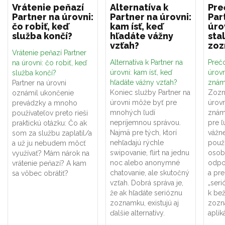
Vrátenie peňazí
Alternatíva k
Pre
Partner na úrovni:
Partner na úrovni:
Par
čo robiť, keď
kam ísť, keď
úro
služba končí?
hľadáte vážny
sta
vzťah?
zo
Vrátenie peňazí Partner
Alternatíva k Partner na
Prečo
na úrovni: čo robiť, keď
úrovni: kam ísť, keď
úrovn
služba končí?
hľadáte vážny vzťah?
znám
Partner na úrovni
Koniec služby Partner na
Zozn
oznámil ukončenie
úrovni môže byť pre
úrovn
prevádzky a mnoho
mnohých ľudí
znám
používateľov preto rieši
nepríjemnou správou.
pre ľ
praktickú otázku: Čo ak
Najmä pre tých, ktorí
vážne
som za službu zaplatil/a
nehľadajú rýchle
použí
a už ju nebudem môcť
swipovanie, flirt na jednu
osob
využívať? Mám nárok na
noc alebo anonymné
odpo
vrátenie peňazí? A kam
chatovanie, ale skutočný
a pr
sa vôbec obrátiť?
vzťah. Dobrá správa je,
„seri
že ak hľadáte serióznu
k be
zoznamku, existujú aj
zozn
ďalšie alternatívy.
aplik