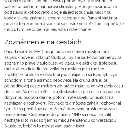
spájaná s pitím alkoholu a často potom býva váš úsudok o
vašom prípadnom partnerovi skreslený. Hoci je sezamovánie
pod rúšku alkoholového opojenia jednoduchšie, väčšinou
končia takéto známosti sexom na jednu noc. Ráno si väčšinou
poviete len zbohom a viackrát sa nestretnete. Ak áno, nepočítajte
moc s tým, že bude mať váš vzťah dlhé trvanie.
Zoznámenie na cestách
Pripadá vám, že MHD nie je práve ideálnym miestom pre
začiatok nového vzťahu? Čudovali by ste sa, koľko partnerov sa
zoznámilo práve v autobuse, vo vlaku, v električke, trolejbusu,
metre alebo lietadle. Vo veľkých mestách je to možno
zložitejšie, pretože v dave ľudí ponáhľajúcich sa k pohyblivým
schodom si toho asi moc nepoviete. Na druhú stranu pri
polhodinovej ceste metrom do práce máte na konverzáciu času
dostatok. Ak máte to šťastie a stretávate sa pri ceste do práce s
dotyčnou osobou denne, potom máte skvelú príležitosť na
nadviazanie rozhovoru. Rovnako tak môžete zahájiť rozhovor aj
tým, že sa posťažuje na to, že má dopravný prostriedok zase
oneskorenie. Cestovanie do práce v MHD sa nedá urýchliť,
nechajte si to však spríjemniť milou nenútenou konverzáciou.
Skúste to, trebárs to medzi vám začne iskriť.