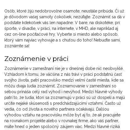
Osôb, ktoré žijú nedobrovoľne osamote, neustále pribúda. Či už
je dôvodom vašej samoty čokoľvek, nezúfajte. Zoznámiť sa dá v
podstate kdekoľvek vás len napadne. V bare, na diskotéke, pri
športe, v divadle, v práci, na internete, v MHD, ale napríklad aj
cez on-line počítačové hry. Vyberte si miesto alebo spôsob,
ktorý vám najviac vyhovuje a s chuťou do toho! Nebuďte sami,
zoznámte sa!
Zoznámenie v práci
Zoznámenie v zamestnaní nie je v dnešnej dobe nič neobvyklé.
Vzhľadom k tomu, že väčšina z nás trávi v práci podstatnú časť
svojho života, patrí pracovisko medzi veľmi časté miesta, kde sa
môžu dvaja ľudia zoznámiť. Zoznamovanie v zamestnaní so
sebou prináša celý rad výhod i nevýhod. Medzi hlavné výhody
patrí to, že ľudia, ktorí sa zoznamujú v práci sú už dospelí a majú
určite nejaké skúsenosti s predchádzajúcimi vzťahmi. Často už
vedia, čo od života a nového partnera očakávajú. Ďalšou
výhodou vzťahu na pracovisku môže byť aj to, že ak pracujete
na rovnakom projekte alebo v rovnakej firme, ako váš partner,
máte hneď o jeden spoločný záujem viac. Medzi hlavné riziká