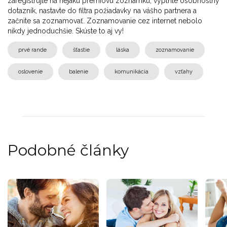
zaregistrujte na nejakú prémiovú zoznamku, vyplňte osobnostný
dotazník, nastavte do filtra požiadavky na vášho partnera a
začnite sa zoznamovať. Zoznamovanie cez internet nebolo
nikdy jednoduchšie. Skúste to aj vy!
prvé rande
šťastie
láska
zoznamovanie
oslovenie
balenie
komunikácia
vzťahy
Podobné články