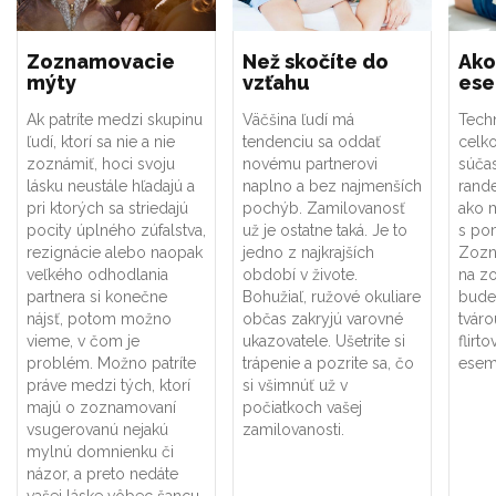
Zoznamovacie
Než skočíte do
Ako
mýty
vzťahu
es
Ak patríte medzi skupinu
Väčšina ľudí má
Tech
ľudí, ktorí sa nie a nie
tendenciu sa oddať
celk
zoznámiť, hoci svoju
novému partnerovi
súča
lásku neustále hľadajú a
naplno a bez najmenších
rand
pri ktorých sa striedajú
pochýb. Zamilovanosť
ako m
pocity úplného zúfalstva,
už je ostatne taká. Je to
s po
rezignácie alebo naopak
jedno z najkrajších
Zozn
veľkého odhodlania
období v živote.
na z
partnera si konečne
Bohužiaľ, ružové okuliare
bude
nájsť, potom možno
občas zakryjú varovné
tvárou
vieme, v čom je
ukazovatele. Ušetrite si
flir
problém. Možno patríte
trápenie a pozrite sa, čo
esem
práve medzi tých, ktorí
si všimnúť už v
majú o zoznamovaní
počiatkoch vašej
vsugerovanú nejakú
zamilovanosti.
mylnú domnienku či
názor, a preto nedáte