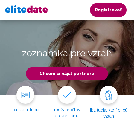
Registrovať
zoznamka pre vzťah
Chcem si nájsť partnera
Iba reálni ľudia
100% profilov
Iba ľudia, ktorí chcú
preverujeme
vzťah