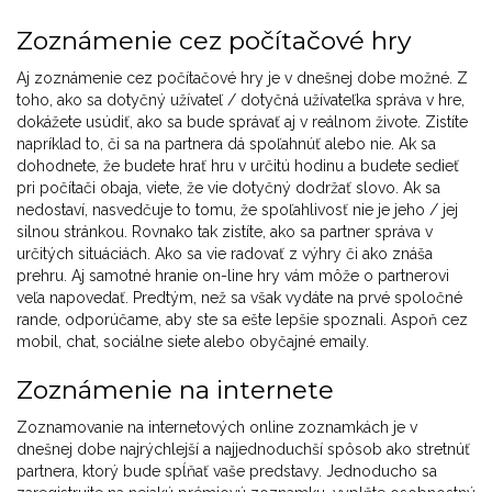
Zoznámenie cez počítačové hry
Aj zoznámenie cez počítačové hry je v dnešnej dobe možné. Z
toho, ako sa dotyčný užívateľ / dotyčná užívateľka správa v hre,
dokážete usúdiť, ako sa bude správať aj v reálnom živote. Zistíte
napríklad to, či sa na partnera dá spoľahnúť alebo nie. Ak sa
dohodnete, že budete hrať hru v určitú hodinu a budete sedieť
pri počítači obaja, viete, že vie dotyčný dodržať slovo. Ak sa
nedostaví, nasvedčuje to tomu, že spoľahlivosť nie je jeho / jej
silnou stránkou. Rovnako tak zistíte, ako sa partner správa v
určitých situáciách. Ako sa vie radovať z výhry či ako znáša
prehru. Aj samotné hranie on-line hry vám môže o partnerovi
veľa napovedať. Predtým, než sa však vydáte na prvé spoločné
rande, odporúčame, aby ste sa ešte lepšie spoznali. Aspoň cez
mobil, chat, sociálne siete alebo obyčajné emaily.
Zoznámenie na internete
Zoznamovanie na internetových online zoznamkách je v
dnešnej dobe najrýchlejší a najjednoduchší spôsob ako stretnúť
partnera, ktorý bude spĺňať vaše predstavy. Jednoducho sa