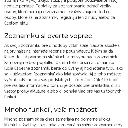
zoznamku. Vývoj takejto služby a podpora používateľom stojí
nemalé peniaze. Poplatky za zoznamovanie odradí všetky
osoby, ktoré nemajú o zoznámenie vážny záujem. Teda o
osoby, ktoré sa na zoznamky registrujú len z nudy alebo za
účelom flirtu.
Zoznamku si overte vopred
Ak svoju zoznamku pre dlhodobý vzťah stále hľadáte, skúste si
najprv nájsť na internete recenzie používateľov. K tým sa dá
ľahko dostať priamo na stránkach vami vybraných zoznamiek.
Samozrejme bez poplatku. Okrem toho, či sa na zoznamke
ľudia úspešne zoznámili, berte do úvahy aj hodnotenia typu, ako
sa k užívateľom "zoznamka" ako taká správala. Aj z toho môžete
vyčítať celý rad pre vás podstatných informácií. Dôležité budú
pre vás tiež informácie o tom, či je dostatočne prehľadná, či sú
všetky profily aktuálne, alebo či ponúka viac pre vás užitočných
funkcií.
Mnoho funkcií, veľa možností
Mnoho zoznamiek sa dnes zameriava na pomerne širokú
klientelu. Kvalitný zoznamka zameraná na vážne zoznámenie by