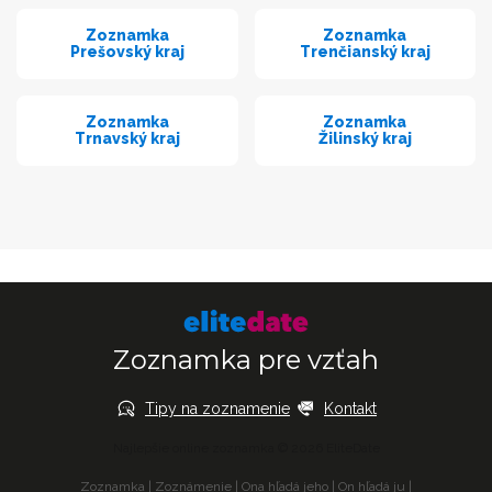
Zoznamka
Zoznamka
Prešovský kraj
Trenčianský kraj
Zoznamka
Zoznamka
Trnavský kraj
Žilinský kraj
Zoznamka pre vzťah
Tipy na zoznamenie
Kontakt
Najlepšie online zoznamka © 2026 EliteDate
Zoznamka
|
Zoznámenie
|
Ona hľadá jeho
|
On hľadá ju
|