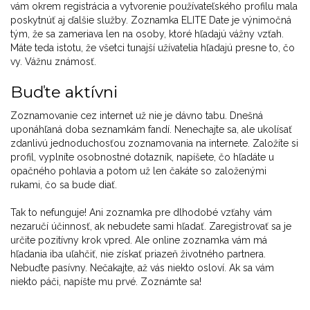
vám okrem registrácia a vytvorenie používateľského profilu mala
poskytnúť aj ďalšie služby. Zoznamka ELITE Date je výnimočná
tým, že sa zameriava len na osoby, ktoré hľadajú vážny vzťah.
Máte teda istotu, že všetci tunajší užívatelia hľadajú presne to, čo
vy. Vážnu známosť.
Buďte aktívni
Zoznamovanie cez internet už nie je dávno tabu. Dnešná
uponáhľaná doba seznamkám fandí. Nenechajte sa, ale ukolísať
zdanlivú jednoduchosťou zoznamovania na internete. Založíte si
profil, vyplníte osobnostné dotazník, napíšete, čo hľadáte u
opačného pohlavia a potom už len čakáte so založenými
rukami, čo sa bude diať.
Tak to nefunguje! Ani zoznamka pre dlhodobé vzťahy vám
nezaručí účinnosť, ak nebudete sami hľadať. Zaregistrovať sa je
určite pozitívny krok vpred. Ale online zoznamka vám má
hľadania iba uľahčiť, nie získať priazeň životného partnera.
Nebuďte pasívny. Nečakajte, až vás niekto osloví. Ak sa vám
niekto páči, napíšte mu prvé. Zoznámte sa!