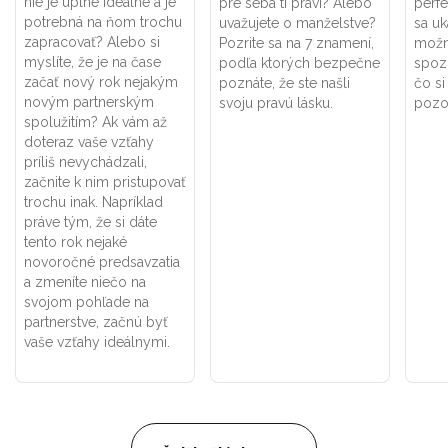
nie je úplne ideálne a je
pre seba tí praví? Alebo
perf
potrebná na ňom trochu
uvažujete o manželstve?
sa uk
zapracovať? Alebo si
Pozrite sa na 7 znamení,
možno
myslíte, že je na čase
podľa ktorých bezpečne
spoz
začať nový rok nejakým
poznáte, že ste našli
čo si
novým partnerským
svoju pravú lásku.
pozor
spolužitím? Ak vám až
doteraz vaše vzťahy
príliš nevychádzali,
začnite k nim pristupovať
trochu inak. Napríklad
práve tým, že si dáte
tento rok nejaké
novoročné predsavzatia
a zmeníte niečo na
svojom pohľade na
partnerstve, začnú byť
vaše vzťahy ideálnymi.