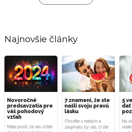
Najnovšie články
Novoročné
7 znamení, že ste
5 ve
predsavzatia pre
našli svoju pravú
dať
váš pohodový
lásku
poz
vzťah
Chodíte s niekým a
Na za
Máte pocit, že váš vzťah
zaujímalo by vás, či ste
všet