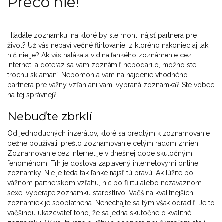
Prečo nie!
Hľadáte zoznamku, na ktoré by ste mohli nájsť partnera pre
život? Už vás nebaví večné flirtovanie, z ktorého nakoniec aj tak
nič nie je? Ak vás nalákala vidina ľahkého zoznámenie cez
internet, a doteraz sa vám zoznámiť nepodarilo, možno ste
trochu sklamaní. Nepomohla vám na nájdenie vhodného
partnera pre vážny vzťah ani vami vybraná zoznamka? Ste vôbec
na tej správnej?
Nebuďte zbrklí
Od jednoduchých inzerátov, ktoré sa predtým k zoznamovanie
bežne používali, prešlo zoznamovanie celým radom zmien.
Zoznamovanie cez internet je v dnešnej dobe skutočným
fenoménom. Trh je doslova zaplavený internetovými online
zoznamky. Nie je teda tak ľahké nájsť tú pravú. Ak túžite po
vážnom partnerskom vzťahu, nie po flirtu alebo nezáväznom
sexe, vyberajte zoznamku starostlivo. Väčšina kvalitnejších
zoznamiek je spoplatnená. Nenechajte sa tým však odradiť. Je to
väčšinou ukazovateľ toho, že sa jedná skutočne o kvalitné