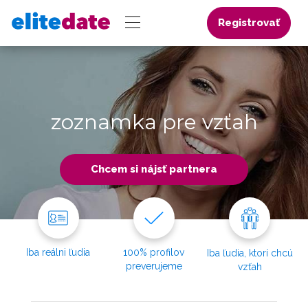
Registrovať
zoznamka pre vzťah
Chcem si nájsť partnera
Iba reálni ľudia
100% profilov
Iba ľudia, ktorí chcú
preverujeme
vzťah