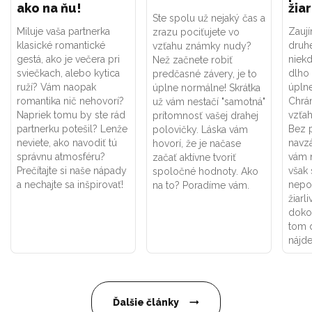
ako na ňu!
žiar
Ste spolu už nejaký čas a
Miluje vaša partnerka
Zaují
zrazu pociťujete vo
klasické romantické
druhé
vzťahu známky nudy?
gestá, ako je večera pri
niek
Než začnete robiť
sviečkach, alebo kytica
dlho 
predčasné závery, je to
ruží? Vám naopak
úpln
úplne normálne! Skrátka
romantika nič nehovorí?
Chrán
už vám nestačí "samotná"
Napriek tomu by ste rád
vzťah
prítomnosť vašej drahej
partnerku potešil? Lenže
Bez p
polovičky. Láska vám
neviete, ako navodiť tú
navzá
hovorí, že je načase
správnu atmosféru?
vám n
začať aktívne tvoriť
Prečítajte si naše nápady
však 
spoločné hodnoty. Ako
a nechajte sa inšpirovať!
nepo
na to? Poradíme vám.
žiarl
dokon
tom 
nájde
Ďalšie články