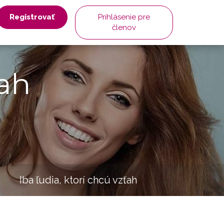
Registrovať
Prihlásenie pre
členov
ah
Iba ľudia, ktorí chcú vzťah