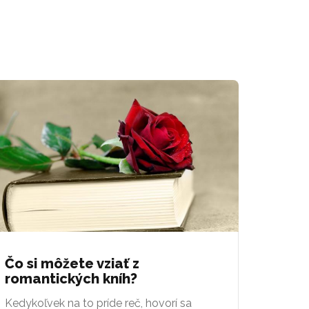
Čo si môžete vziať z
romantických kníh?
Kedykoľvek na to príde reč, hovorí sa