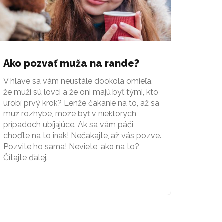
Ako pozvať muža na rande?
V hlave sa vám neustále dookola omieľa,
že muži sú lovci a že oni majú byť tými, kto
urobí prvý krok? Lenže čakanie na to, až sa
muž rozhýbe, môže byť v niektorých
prípadoch ubíjajúce. Ak sa vám páči,
choďte na to inak! Nečakajte, až vás pozve.
Pozvite ho sama! Neviete, ako na to?
Čítajte ďalej.