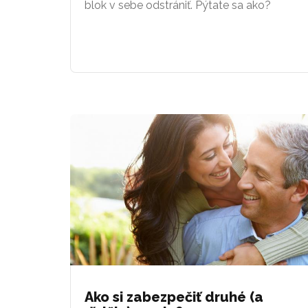
blok v sebe odstrániť. Pýtate sa ako?
Ako si zabezpečiť druhé (a