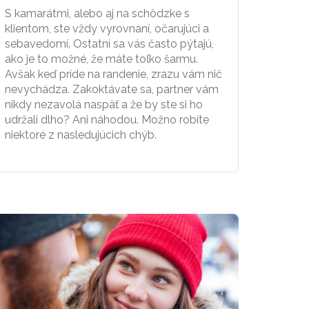
S kamarátmi, alebo aj na schôdzke s
klientom, ste vždy vyrovnaní, očarujúci a
sebavedomí. Ostatní sa vás často pýtajú,
ako je to možné, že máte toľko šarmu.
Avšak keď príde na randenie, zrazu vám nič
nevychádza. Zakoktávate sa, partner vám
nikdy nezavolá naspäť a že by ste si ho
udržali dlho? Ani náhodou. Možno robíte
niektoré z nasledujúcich chýb.