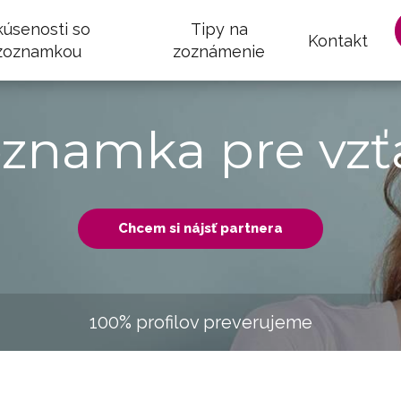
kúsenosti so
Tipy na
Kontakt
zoznamkou
zoznámenie
oznamka pre vzť
Chcem si nájsť partnera
100% profilov preverujeme