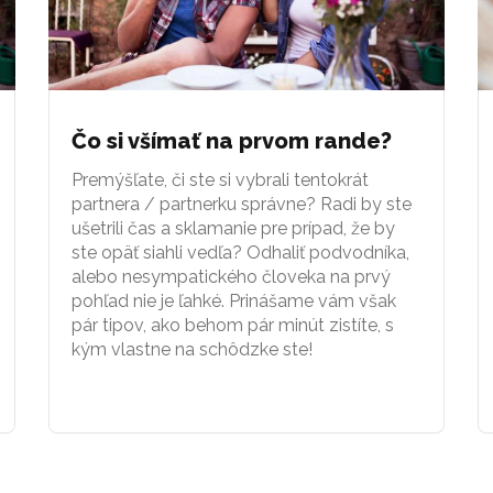
Čo si všímať na prvom rande?
Premýšľate, či ste si vybrali tentokrát
partnera / partnerku správne? Radi by ste
ušetrili čas a sklamanie pre prípad, že by
ste opäť siahli vedľa? Odhaliť podvodníka,
alebo nesympatického človeka na prvý
pohľad nie je ľahké. Prinášame vám však
pár tipov, ako behom pár minút zistíte, s
kým vlastne na schôdzke ste!