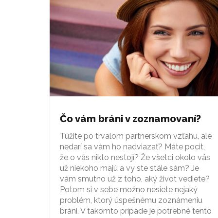
Čo vám bráni v zoznamovaní?
Túžite po trvalom partnerskom vzťahu, ale
nedarí sa vám ho nadviazať? Máte pocit,
že o vás nikto nestojí? Že všetci okolo vás
už niekoho majú a vy ste stále sám? Je
vám smutno už z toho, aký život vediete?
Potom si v sebe možno nesiete nejaký
problém, ktorý úspešnému zoznámeniu
bráni. V takomto prípade je potrebné tento