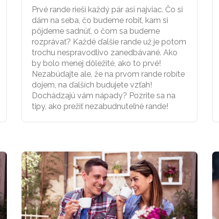
Prvé rande rieši každý pár asi najviac. Čo si
dám na seba, čo budeme robiť, kam si
pôjdeme sadnúť, o čom sa budeme
rozprávať? Každé ďalšie rande už je potom
trochu nespravodlivo zanedbávané. Ako
by bolo menej dôležité, ako to prvé!
Nezabúdajte ale, že na prvom rande robíte
dojem, na ďalších budujete vzťah!
Dochádzajú vám nápady? Pozrite sa na
tipy, ako prežiť nezabudnuteľné rande!