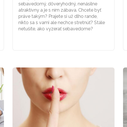
sebavedomý, dôveryhodný, nenásilne
atraktívny a je s ním zábava. Chcete byť
práve takým? Prajete si už dlho rande,
nikto sa s vami ale nechce stretnúť? Stále
netušíte, ako vyzerať sebavedome?