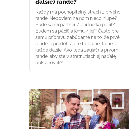
ďalšie) rande?
Každý má pochopiteľný strach z prvého
rande. Nepoviem na ňom niečo hlúpe?
Bude sa mi partner / partnerka páčiť?
Budem sa páčiť ja jemu / jej? Často pre
samú prípravu zabúdame na to, že prvé
rande je predohra pre to druhé, tretie a
každé ďalšie. Ako teda zaujať na prvom
rande, aby ste v stretnutiach aj naďalej
pokračovali?