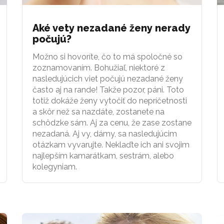
Aké vety nezadané ženy nerady
počujú?
Možno si hovoríte, čo to má spoločné so
zoznamovaním. Bohužiaľ, niektoré z
nasledujúcich viet počujú nezadané ženy
často aj na rande! Takže pozor, páni. Toto
totiž dokáže ženy vytočiť do nepríčetnosti
a skôr než sa nazdáte, zostanete na
schôdzke sám. Aj za cenu, že zase zostane
nezadaná. Aj vy, dámy, sa nasledujúcim
otázkam vyvarujte. Neklaďte ich ani svojim
najlepším kamarátkam, sestrám, alebo
kolegyniam.