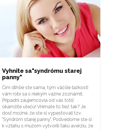
Vyhnite sa"syndrómu starej
panny"
Čím dlhšie ste sama, tým väčšie ťažkosti
vám robí sa s niekým vážne zoznámiť.
Prípadní záujemcovia od vás totiž
okamžite utečú! Vnímate to tiež tak? Je
dosť možné, že ste si vypestovali tzv.
"Syndróm starej panny". Podvedome ste si
k vzťahu s mužom vytvorili takú averziu, že