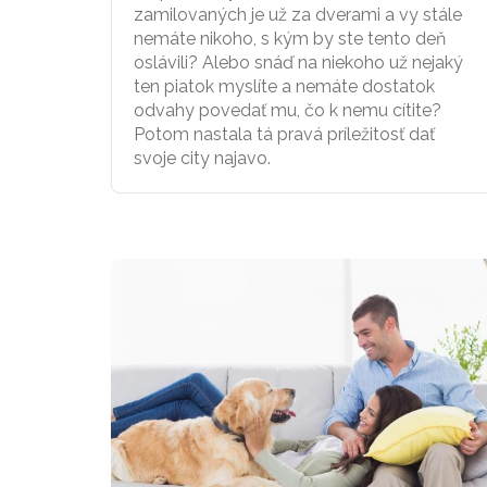
zamilovaných je už za dverami a vy stále
nemáte nikoho, s kým by ste tento deň
oslávili? Alebo snáď na niekoho už nejaký
ten piatok myslíte a nemáte dostatok
odvahy povedať mu, čo k nemu cítite?
Potom nastala tá pravá príležitosť dať
svoje city najavo.