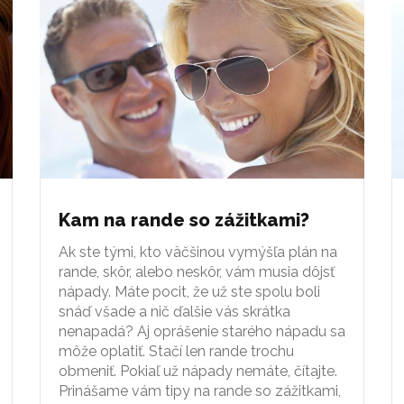
Kam na rande so zážitkami?
Ak ste tými, kto väčšinou vymýšľa plán na
rande, skôr, alebo neskôr, vám musia dôjsť
nápady. Máte pocit, že už ste spolu boli
snáď všade a nič ďalšie vás skrátka
nenapadá? Aj oprášenie starého nápadu sa
môže oplatiť. Stačí len rande trochu
obmeniť. Pokiaľ už nápady nemáte, čítajte.
Prinášame vám tipy na rande so zážitkami,