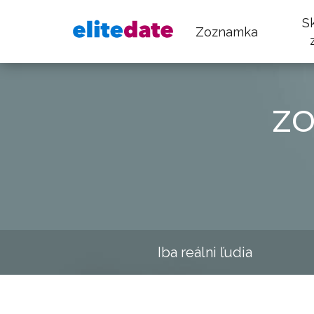
S
Zoznamka
z
Iba reálni ľudia