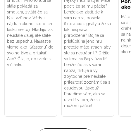
smoliar? Mnoho ľudí sa
nejaký muž flirtuje? Máte
Por
stále pokladá za
pocit, že sa mu páčite?
ako
smoliara, zvlášť čo sa
Lenže ako zistiť, že k
Máte
týka vzťahov. Vždy si
vám naozaj posiela
sa s 
nájdu niekoho, kto o ich
flirtovacie signály a že sa
drah
lásku nestojí. Hľadajú tak
tak nespráva
sa na
neustále ďalej, ale stále
prirodzene? Bojíte sa
na ni
bez úspechu. Našťastie
pristúpiť na jeho hru,
doje
vieme, ako "Šťastenu" do
pretože máte strach, aby
ako n
svojho života prilákať!
ste sa nestrápnili? Držíte
Ako? Čítajte, dozviete sa
sa teda radšej v úzadí?
v článku.
Lenže, čo ak s vami
naozaj flirtuje a vy
zbytočne premeškáte
príležitosť zoznámiť sa s
osudovou láskou?
Poradíme vám, ako sa
utvrdiť v tom, že sa
mužom páčite!