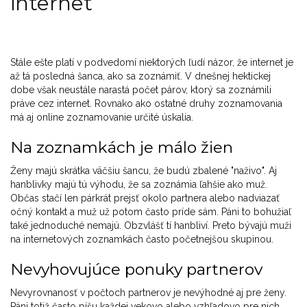
internet
Stále ešte platí v podvedomí niektorých ľudí názor, že internet je
až tá posledná šanca, ako sa zoznámiť. V dnešnej hektickej
dobe však neustále narastá počet párov, ktorý sa zoznámili
práve cez internet. Rovnako ako ostatné druhy zoznamovania
má aj online zoznamovanie určité úskalia.
Na zoznamkách je málo žien
Ženy majú skrátka väčšiu šancu, že budú zbalené "naživo". Aj
hanblivky majú tú výhodu, že sa zoznámia ľahšie ako muž.
Občas stačí len párkrát prejsť okolo partnera alebo nadviazať
očný kontakt a muž už potom často príde sám. Páni to bohužiaľ
také jednoduché nemajú. Obzvlášť tí hanbliví. Preto bývajú muži
na internetových zoznamkách často početnejšou skupinou.
Nevyhovujúce ponuky partnerov
Nevyrovnanosť v počtoch partnerov je nevýhodné aj pre ženy.
Páni totiž často píšu každej vekovo alebo vzhľadovo pre nich