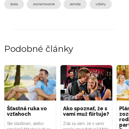
láska
zoznamovanie
samota
vzťahy
Podobné články
Šťastná ruka vo
Ako spoznať, že s
Plá
vzťahoch
vami muž flirtuje?
zoz
rod
Ste šťastlivec, alebo
Zdá sa vám, že s vami
par