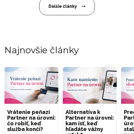
Ďalšie články
Najnovšie články
Vrátenie peňazí
Alternatíva k
Pre
Partner na úrovni:
Partner na úrovni:
Par
čo robiť, keď
kam ísť, keď
úro
služba končí?
hľadáte vážny
sta