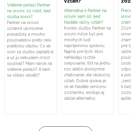
vzťah?
zo
Vrátenie peňazí Partner
Alternatíva k Partner na
Prečo
na úrovni: čo robiť, keď
úrovni: kam ísť, keď
úrovn
služba končí?
hľadáte vážny vzťah?
znám
Partner na úrovni
Koniec služby Partner na
Zozn
oznámil ukončenie
úrovni môže byť pre
úrovn
prevádzky a mnoho
mnohých ľudí
znám
používateľov preto rieši
nepríjemnou správou.
pre ľ
praktickú otázku: Čo ak
Najmä pre tých, ktorí
vážne
som za službu zaplatil/a
nehľadajú rýchle
použí
a už ju nebudem môcť
swipovanie, flirt na jednu
osob
využívať? Mám nárok na
noc alebo anonymné
odpo
vrátenie peňazí? A kam
chatovanie, ale skutočný
a pr
sa vôbec obrátiť?
vzťah. Dobrá správa je,
„seri
že ak hľadáte serióznu
k be
zoznamku, existujú aj
zozn
ďalšie alternatívy.
aplik