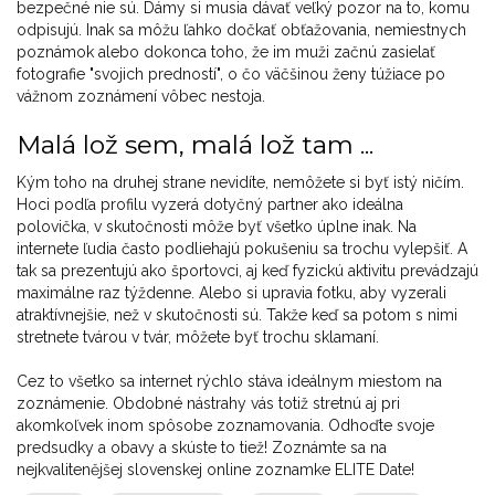
bezpečné nie sú. Dámy si musia dávať veľký pozor na to, komu
odpisujú. Inak sa môžu ľahko dočkať obťažovania, nemiestnych
poznámok alebo dokonca toho, že im muži začnú zasielať
fotografie "svojich predností", o čo väčšinou ženy túžiace po
vážnom zoznámení vôbec nestoja.
Malá lož sem, malá lož tam ...
Kým toho na druhej strane nevidíte, nemôžete si byť istý ničím.
Hoci podľa profilu vyzerá dotyčný partner ako ideálna
polovička, v skutočnosti môže byť všetko úplne inak. Na
internete ľudia často podliehajú pokušeniu sa trochu vylepšiť. A
tak sa prezentujú ako športovci, aj keď fyzickú aktivitu prevádzajú
maximálne raz týždenne. Alebo si upravia fotku, aby vyzerali
atraktívnejšie, než v skutočnosti sú. Takže keď sa potom s nimi
stretnete tvárou v tvár, môžete byť trochu sklamaní.
Cez to všetko sa internet rýchlo stáva ideálnym miestom na
zoznámenie. Obdobné nástrahy vás totiž stretnú aj pri
akomkoľvek inom spôsobe zoznamovania. Odhoďte svoje
predsudky a obavy a skúste to tiež! Zoznámte sa na
nejkvalitenějšej slovenskej online zoznamke ELITE Date!