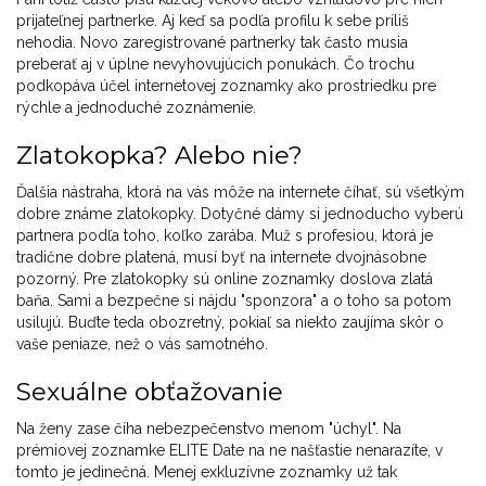
prijateľnej partnerke. Aj keď sa podľa profilu k sebe príliš
nehodia. Novo zaregistrované partnerky tak často musia
preberať aj v úplne nevyhovujúcich ponukách. Čo trochu
podkopáva účel internetovej zoznamky ako prostriedku pre
rýchle a jednoduché zoznámenie.
Zlatokopka? Alebo nie?
Ďalšia nástraha, ktorá na vás môže na internete číhať, sú všetkým
dobre známe zlatokopky. Dotyčné dámy si jednoducho vyberú
partnera podľa toho, koľko zarába. Muž s profesiou, ktorá je
tradične dobre platená, musí byť na internete dvojnásobne
pozorný. Pre zlatokopky sú online zoznamky doslova zlatá
baňa. Sami a bezpečne si nájdu "sponzora" a o toho sa potom
usilujú. Buďte teda obozretný, pokiaľ sa niekto zaujíma skôr o
vaše peniaze, než o vás samotného.
Sexuálne obťažovanie
Na ženy zase číha nebezpečenstvo menom "úchyl". Na
prémiovej zoznamke ELITE Date na ne našťastie nenarazíte, v
tomto je jedinečná. Menej exkluzívne zoznamky už tak