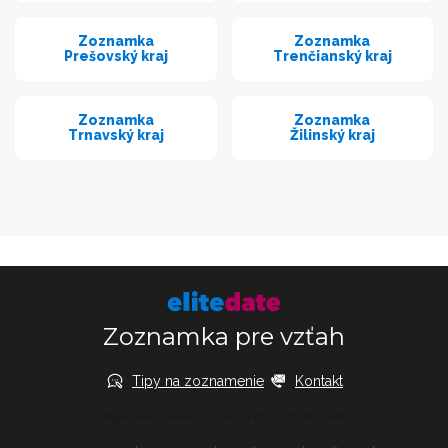
Zoznamka
Zoznamka
Prešovský kraj
Trenčianský kraj
Zoznamka
Zoznamka
Trnavský kraj
Žilinský kraj
Zoznamka pre vzťah
Tipy na zoznamenie
Kontakt
Najlepšie online zoznamka © 2026 EliteDate