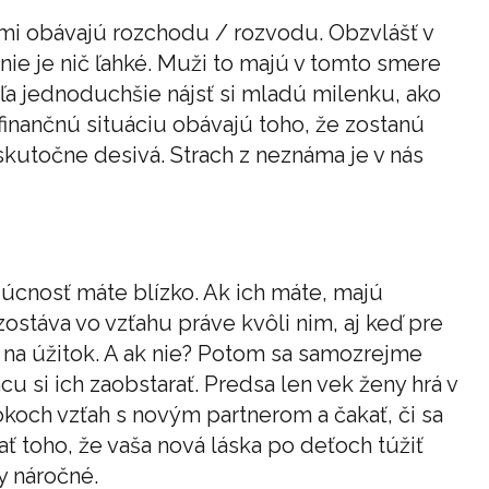
mi obávajú rozchodu / rozvodu. Obzvlášť v
 nie je nič ľahké. Muži to majú v tomto smere
veľa jednoduchšie nájsť si mladú milenku, ako
finančnú situáciu obávajú toho, že zostanú
kutočne desivá. Strach z neznáma je v nás
dúcnosť máte blízko. Ak ich máte, majú
ostáva vo vzťahu práve kvôli nim, aj keď pre
ž na úžitok. A ak nie? Potom sa samozrejme
cu si ich zaobstarať. Predsa len vek ženy hrá v
okoch vzťah s novým partnerom a čakať, či sa
ť toho, že vaša nová láska po deťoch túžiť
 náročné.