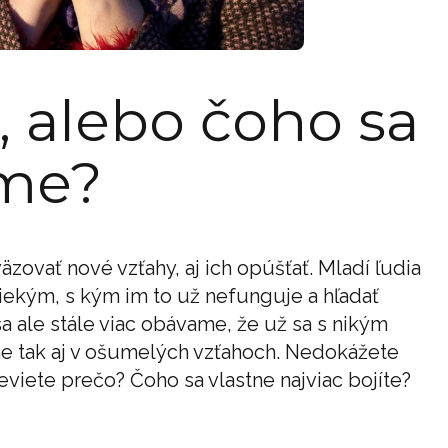
, alebo čoho sa
íme?
äzovať nové vzťahy, aj ich opúšťať. Mladí ľudia
niekým, s kým im to už nefunguje a hľadať
 ale stále viac obávame, že už sa s nikým
 tak aj v ošumelých vzťahoch. Nedokážete
viete prečo? Čoho sa vlastne najviac bojíte?