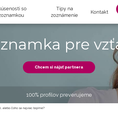
kúsenosti so
Tipy na
Kontakt
zoznamkou
zoznámenie
oznamka pre vzť
Chcem si nájsť partnera
100% profilov preverujeme
, alebo čoho sa najviac bojíme?