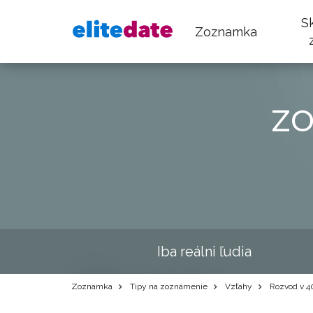
S
Zoznamka
z
Iba reálni ľudia
Zoznamka
Tipy na zoznámenie
Vzťahy
Rozvod v 40