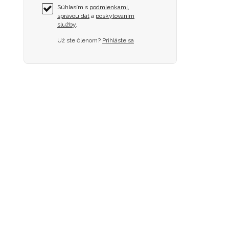
Súhlasím s
podmienkami
,
správou dát
a
poskytovaním
služby
.
Už ste členom?
Prihláste sa