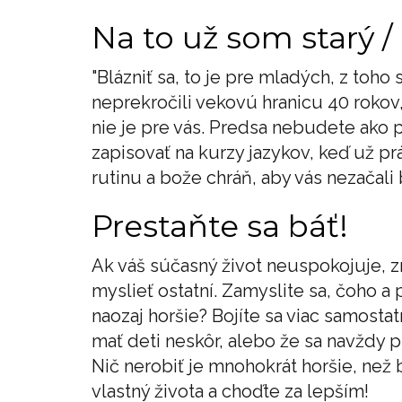
Na to už som starý /
"Blázniť sa, to je pre mladých, z toho 
neprekročili vekovú hranicu 40 rokov,
nie je pre vás. Predsa nebudete ako p
zapisovať na kurzy jazykov, keď už p
rutinu a bože chráň, aby vás nezačali 
Prestaňte sa báť!
Ak váš súčasný život neuspokojuje, z
myslieť ostatní. Zamyslite sa, čoho a 
naozaj horšie? Bojíte sa viac samost
mať deti neskôr, alebo že sa navždy 
Nič nerobiť je mnohokrát horšie, než b
vlastný života a choďte za lepším!