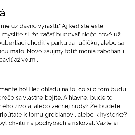
 á
sme už dávno vyrástli." Aj keď ste ešte
 myslíte si, že začať budovať niečo nové už
ubertiaci chodiť v parku za ručičku, alebo sa
rácu máte. Nové záujmy totiž menia zabehanú
baviť až veľmi.
meňte ho! Bez ohľadu na to, čo si o tom budú
prečo sa vlastne bojíte. A hlavne, bude to
atného života, alebo večnej nudy? Že budete
pripútate k tomu grobianovi, alebo k hysterke?
yť chvíľu na pochybách a riskovať. Vážte si