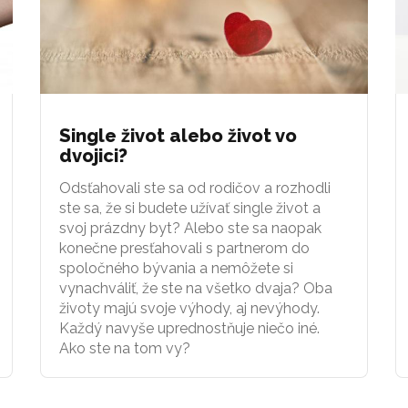
Single život alebo život vo
dvojici?
Odsťahovali ste sa od rodičov a rozhodli
ste sa, že si budete užívať single život a
svoj prázdny byt? Alebo ste sa naopak
konečne presťahovali s partnerom do
spoločného bývania a nemôžete si
vynachváliť, že ste na všetko dvaja? Oba
životy majú svoje výhody, aj nevýhody.
Každý navyše uprednostňuje niečo iné.
Ako ste na tom vy?