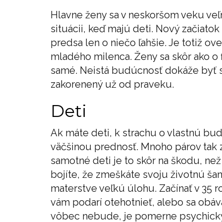
Hlavne ženy sa v neskoršom veku veľ
situácii, keď majú deti. Nový začiatok
predsa len o niečo ľahšie. Je totiž o
mladého milenca. Ženy sa skôr ako o 
samé. Neistá budúcnosť dokáže byť s
zakorenený už od praveku.
Deti
Ak máte deti, k strachu o vlastnú bu
väčšinou prednosť. Mnoho párov tak z
samotné deti je to skôr na škodu, ne
bojíte, že zmeškáte svoju životnú šan
materstve veľkú úlohu. Začínať v 35 r
vám podarí otehotnieť, alebo sa obáva
vôbec nebude, je pomerne psychicky