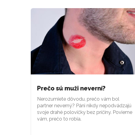
Prečo sú muži neverní?
Nerozumiete dôvodu, prečo vám bol
partner neverný? Páni nikdy nepodvádzajú
svoje drahé polovičky bez príčiny. Povieme
vám, prečo to robia.