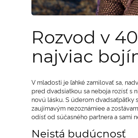
Rozvod v 40
najviac boj
V mladosti je ľahké zamilovať sa, nadv
pred dvadsiatkou sa neboja rozísť s 
novú lásku. S úderom dvadsaťpäťky sa
zaujímavým nezoznámiee a zostávame
odísť od súčasného partnera a sami ne
Neistá budúcnosť