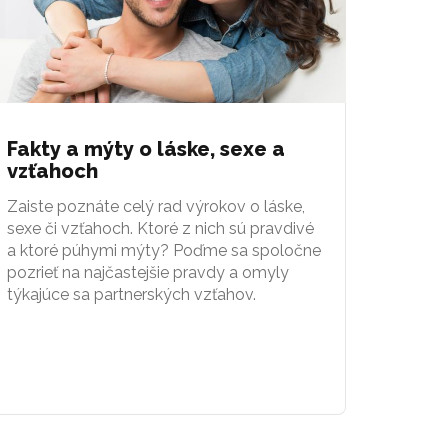
Fakty a mýty o láske, sexe a
vzťahoch
Zaiste poznáte celý rad výrokov o láske,
sexe či vzťahoch. Ktoré z nich sú pravdivé
a ktoré púhymi mýty? Poďme sa spoločne
pozrieť na najčastejšie pravdy a omyly
týkajúce sa partnerských vzťahov.