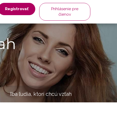
Registrovať
Prihlásenie pre
členov
ah
Iba ľudia, ktorí chcú vzťah