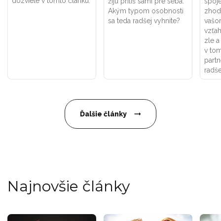
dozviete v tomto článku.
žijú príliš sami pre seba.
spoje
Akým typom osobnosti
zhodn
sa teda radšej vyhnite?
vašo
vzťah
zle a
v to
part
radše
Ďalšie články
Najnovšie články