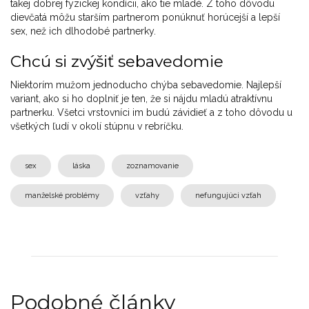
takej dobrej fyzickej kondícii, ako tie mladé. Z toho dôvodu
dievčatá môžu starším partnerom ponúknuť horúcejší a lepší
sex, než ich dlhodobé partnerky.
Chcú si zvýšiť sebavedomie
Niektorím mužom jednoducho chýba sebavedomie. Najlepší
variant, ako si ho doplniť je ten, že si nájdu mladú atraktívnu
partnerku. Všetci vrstovníci im budú závidieť a z toho dôvodu u
všetkých ľudí v okolí stúpnu v rebríčku.
sex
láska
zoznamovanie
manželské problémy
vzťahy
nefungujúci vzťah
Podobné články