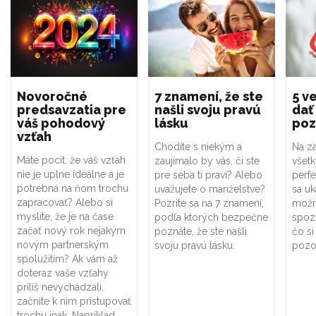
Novoročné
7 znamení, že ste
5 ve
predsavzatia pre
našli svoju pravú
dať
váš pohodový
lásku
poz
vzťah
Chodíte s niekým a
Na za
Máte pocit, že váš vzťah
zaujímalo by vás, či ste
všet
nie je úplne ideálne a je
pre seba tí praví? Alebo
perf
potrebná na ňom trochu
uvažujete o manželstve?
sa uk
zapracovať? Alebo si
Pozrite sa na 7 znamení,
možno
myslíte, že je na čase
podľa ktorých bezpečne
spoz
začať nový rok nejakým
poznáte, že ste našli
čo si
novým partnerským
svoju pravú lásku.
pozor
spolužitím? Ak vám až
doteraz vaše vzťahy
príliš nevychádzali,
začnite k nim pristupovať
trochu inak. Napríklad