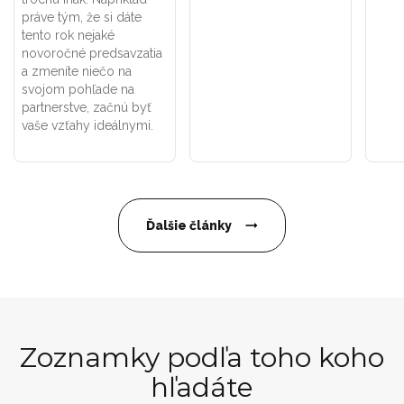
práve tým, že si dáte
tento rok nejaké
novoročné predsavzatia
a zmeníte niečo na
svojom pohľade na
partnerstve, začnú byť
vaše vzťahy ideálnymi.
Ďalšie články
Zoznamky podľa toho koho
hľadáte