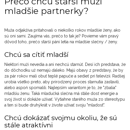
Prečo chcú starší muži
mladšie partnerky?
Muža odjakživa priťahovali o niekoľko rokov mladšie ženy, ako
sú oni sami. Zaujíma vás, prečo to tak je? Povieme vám pravý
dôvod toho, prečo starší páni letia na mladšie slečny / ženy.
Chcú sa cítiť mladší
Niektorí muži nevedia a ani nechcú starnúť. Desí ich predstava, že
do dôchodku už nemajú ďaleko. Majú obavy z predstavy, že by
za pár rokov mali obuť teplé papuče a sedieť pri televízii. Radšej
urobia všetko preto, aby prirodzený proces starnutia zastavili,
alebo aspoň spomalili. Najlepším variantom je to, že "zbalia"
mladšiu ženu. Taká mladučká slečna má stále dosť energie a
svoj život si dokáže užívať. Vytiahne starého muža zo stereotypu
a ten si bude druhýkrát v živote užívať svoju "mladost".
Chcú dokázať svojmu okoliu, že sú
stále atraktívni