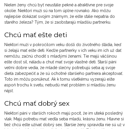
Nielen ženy chcú byť neustále pekné a atraktívne pre svoje
okolie. Niektorí muži sú na tom úplne rovnako. Ako môžu
najlepšie dokázať svojim známym, že ešte stále nepatria do
starého železa? Tým, že si zaobstarajú mladšiu partnerku.
Chcú mať ešte deti
Niektorí muži v pokročilom veku došli do životného štádia, keď
si želajú mať ešte deti. Keďže partnerky v ich veku im ich už dať
nemôžu, začnú chodiť s mladými ženami. Tie majú väčšinou
ešte dosť síl, náladu a chuť mať svoje vlastné deti. Starší páni
veľmi dobre vedia, že mladé slečny potrebujú seba aj svoje
dieťa zabezpečiť a že sú ochotné staršieho partnera akceptovať.
Toto im môžu ponúknuť. Ak k tomu všetkému vyzerajú ešte
aspoň trochu k svetu, nebudú mať problém si mladšiu ženu
nájsť.
Chcú mať dobrý sex
Niektorí páni v starších rokoch majú pocit, že im uteká posledný
vlak. Majú potrebu mať vedľa seba mladú, krásnu ženu. Hlavne si
tiež chcú ešte užívať dobrý sex. Staršie ženy spravidla nie sú už v