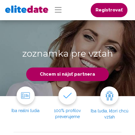
Registrovať
zoznamka pre vzťah
Chcem si nájsť partnera
Iba reálni ľudia
100% profilov
Iba ľudia, ktorí chcú
preverujeme
vzťah