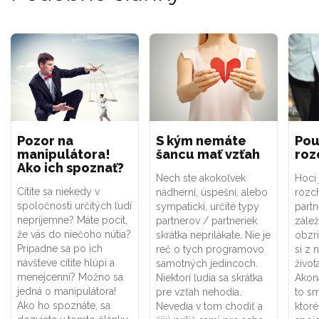
Pozor na
S kým nemáte
Pou
manipulátora!
šancu mať vzťah
roz
Ako ich spoznať?
Nech ste akokoľvek
Hoci 
Cítite sa niekedy v
nádherní, úspešní, alebo
rozc
spoločnosti určitých ľudí
sympatickí, určité typy
part
nepríjemne? Máte pocit,
partnerov / partneriek
zálež
že vás do niečoho nútia?
skrátka neprilákate. Nie je
obzri
Prípadne sa po ich
reč o tých programovo
si z 
návšteve cítite hlúpi a
samotných jedincoch.
život
menejcenní? Možno sa
Niektorí ľudia sa skrátka
Akoná
jedná o manipulátora!
pre vzťah nehodia.
to s
Ako ho spoznáte, sa
Nevedia v tom chodiť a
ktor