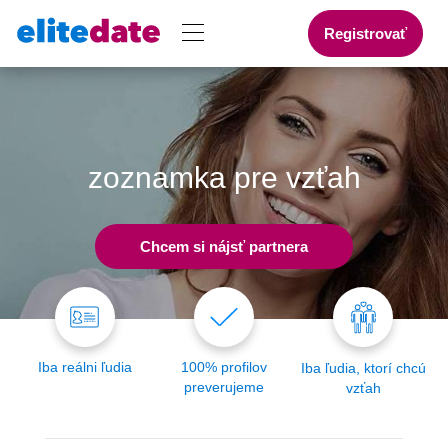
Registrovať
zoznamka pre vzťah
Chcem si nájsť partnera
Iba reálni ľudia
100% profilov
Iba ľudia, ktorí chcú
preverujeme
vzťah