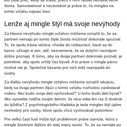
idú zase preč, kedy sa vrátia, prečo s nimi radšej netrávia večer
doma. Samostatnosť a nezávislosť je práve to, čo mingles na
tomto vzťahu najviac baví.
Lenže aj mingle štýl má svoje nevýhody
Za hlavnú nevýhodu mingle vzťahov môžeme označiť to, že sa
partneri nemajú pri tomto štýle života možnosť dokonale spoznať.
To, že spolu trávia večera, chodia do reštaurácií, baviť sa do
barov, užívajú si sex, atď, neznamená, že sa dotyční navzájom
dobre poznajú. K tomu, aby sa dvaja partneri dokonale poznali, je
potrebné, aby spolu určitý čas bývali. A to práve u mingle párov
možné nie je. Spoločné bývanie pre nich totiž nepripadá do
úvahy.
Za ďalšiu nevýhodu mingle vzťahov môžeme označiť situáciu,
kedy sa dvaja partneri žijúci v tomto vzťahu rozhodnú zaobstarať
rodinu. Ako budú svoje deti vychovávať? U koho budú deti bývať?
Ako vysvetlia rodičia svojim deťom, že otca vidia len raz či dvakrát
do týždňa? Z psychologického hľadiska je teda mingles štýl úplne
nevhodný pre osoby, ktoré spolu chcú vychovávať potomkov.
Pre veľkú časť ľudí môže byť problémom práve samota, ktorá s
mingle životným štýlom do istej miery súvisí. To, že sa nemáte po