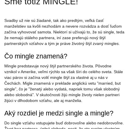
Sme totiž MINGLE!
Svadby už nie sú žiadané, tak ako predtým, veľká časť
manželstiev sa kvôli nezhodám a nevere rozvádza a dosť ľuďom
začína vyhovovať samota. Niektorí si užívajú to, že sú single, teda
že nemajú stáleho partnera, iní zase preferujú nový štýl
partnerských vzťahov a tým je práve životný štýl zvaný mingles.
Čo mingle znamená?
Mingle predstavuje nový štýl partnerského života. Pôvodne
vznikol v Amerike, veľmi rýchlo sa však šíri do celého sveta. Stále
viac párov si začína voliť mingle štýl za vlastné aj u nás v
Čechách. Migle znamená v preklade anglickú vetu "married, but
single", čo je "ženatý alebo vydatá, napriek tomu však slobodný
alebo slobodná". V skutočnosti žijú mingle životy nielen partneri
žijúci v dlhodobom vzťahu, ale aj manželia.
Aký rozdiel je medzi single a mingle?
Do single vzťahu vstupujete buď dobrovoľne alebo nedobrovoľne.
Život bez partnera, úplná sloboda, pocit, že ste svojim vlastným