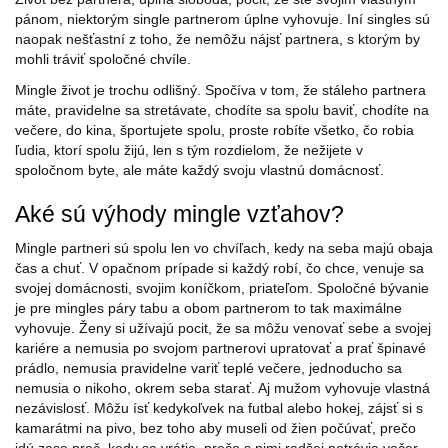
pánom, niektorým single partnerom úplne vyhovuje. Iní singles sú
naopak nešťastní z toho, že nemôžu nájsť partnera, s ktorým by
mohli tráviť spoločné chvíle.
Mingle život je trochu odlišný. Spočíva v tom, že stáleho partnera
máte, pravidelne sa stretávate, chodíte sa spolu baviť, chodíte na
večere, do kina, športujete spolu, proste robíte všetko, čo robia
ľudia, ktorí spolu žijú, len s tým rozdielom, že nežijete v
spoločnom byte, ale máte každý svoju vlastnú domácnosť.
Aké sú výhody mingle vzťahov?
Mingle partneri sú spolu len vo chvíľach, kedy na seba majú obaja
čas a chuť. V opačnom prípade si každý robí, čo chce, venuje sa
svojej domácnosti, svojim koníčkom, priateľom. Spoločné bývanie
je pre mingles páry tabu a obom partnerom to tak maximálne
vyhovuje. Ženy si užívajú pocit, že sa môžu venovať sebe a svojej
kariére a nemusia po svojom partnerovi upratovať a prať špinavé
prádlo, nemusia pravidelne variť teplé večere, jednoducho sa
nemusia o nikoho, okrem seba starať. Aj mužom vyhovuje vlastná
nezávislosť. Môžu ísť kedykoľvek na futbal alebo hokej, zájsť si s
kamarátmi na pivo, bez toho aby museli od žien počúvať, prečo