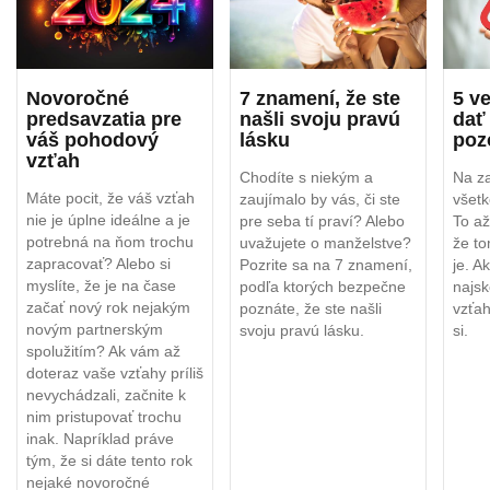
Novoročné
7 znamení, že ste
5 ve
predsavzatia pre
našli svoju pravú
dať
váš pohodový
lásku
poz
vzťah
Chodíte s niekým a
Na za
Máte pocit, že váš vzťah
zaujímalo by vás, či ste
všetk
nie je úplne ideálne a je
pre seba tí praví? Alebo
To až
potrebná na ňom trochu
uvažujete o manželstve?
že t
zapracovať? Alebo si
Pozrite sa na 7 znamení,
je. A
myslíte, že je na čase
podľa ktorých bezpečne
najsk
začať nový rok nejakým
poznáte, že ste našli
vzťah
novým partnerským
svoju pravú lásku.
si.
spolužitím? Ak vám až
doteraz vaše vzťahy príliš
nevychádzali, začnite k
nim pristupovať trochu
inak. Napríklad práve
tým, že si dáte tento rok
nejaké novoročné