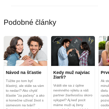
Podobné články
Návod na šťastie
Kedy muž najviac
Prv
žiarli?
Túžite po tom byť
Ak st
Vrátili ste sa z úplne
šťastný, ale stále sa vám
minul
nevinného výletu a váš
to nedarí? Ako chytiť
diel
partner žiarlivosťou skoro
šťastie "za pačesy" a ako
rande
vykypel? Aj keď pocit
si konečne užívať život s
pozv
máme muži aj ženy
úsmevom na tvári?
osob