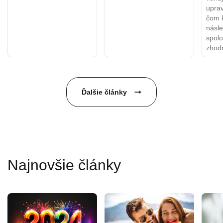
uprav
čom 
násl
spol
zhodn
Ďalšie články
Najnovšie články