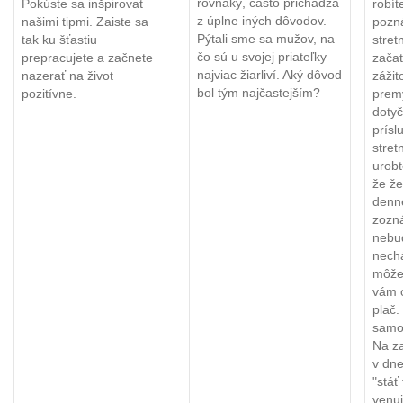
rovnaký, často prichádza
Pokúste sa inšpirovať
robít
z úplne iných dôvodov.
našimi tipmi. Zaiste sa
pozná
Pýtali sme sa mužov, na
tak ku šťastiu
stret
čo sú u svojej priateľky
prepracujete a začnete
začať
najviac žiarliví. Aký dôvod
nazerať na život
zážit
bol tým najčastejším?
pozitívne.
premý
doty
prísl
stret
urobt
že ž
denn
zozn
nebud
nech
môže 
vám o
plač. 
samoz
Na z
v dn
"stáť
venu