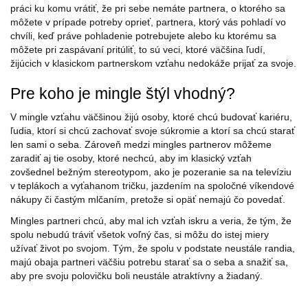
práci ku komu vrátiť, že pri sebe nemáte partnera, o ktorého sa
môžete v prípade potreby oprieť, partnera, ktorý vás pohladí vo
chvíli, keď práve pohladenie potrebujete alebo ku ktorému sa
môžete pri zaspávaní pritúliť, to sú veci, ktoré väčšina ľudí,
žijúcich v klasickom partnerskom vzťahu nedokáže prijať za svoje.
Pre koho je mingle štýl vhodný?
V mingle vzťahu väčšinou žijú osoby, ktoré chcú budovať kariéru,
ľudia, ktorí si chcú zachovať svoje súkromie a ktorí sa chcú starať
len sami o seba. Zároveň medzi mingles partnerov môžeme
zaradiť aj tie osoby, ktoré nechcú, aby im klasický vzťah
zovšednel bežným stereotypom, ako je pozeranie sa na televíziu
v teplákoch a vyťahanom tričku, jazdením na spoločné víkendové
nákupy či častým mlčaním, pretože si opäť nemajú čo povedať.
Mingles partneri chcú, aby mal ich vzťah iskru a veria, že tým, že
spolu nebudú tráviť všetok voľný čas, si môžu do istej miery
užívať život po svojom. Tým, že spolu v podstate neustále randia,
majú obaja partneri väčšiu potrebu starať sa o seba a snažiť sa,
aby pre svoju polovičku boli neustále atraktívny a žiadaný.