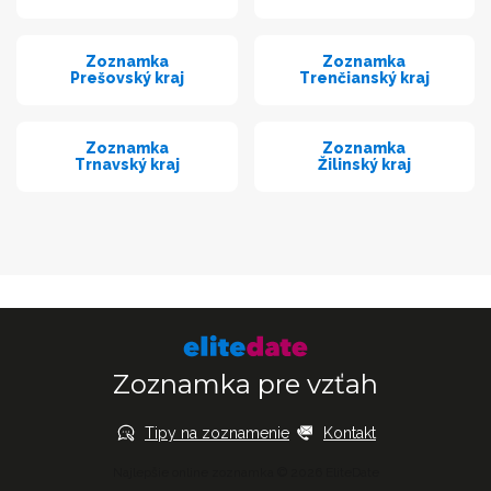
Zoznamka
Zoznamka
Prešovský kraj
Trenčianský kraj
Zoznamka
Zoznamka
Trnavský kraj
Žilinský kraj
Zoznamka pre vzťah
Tipy na zoznamenie
Kontakt
Najlepšie online zoznamka © 2026 EliteDate