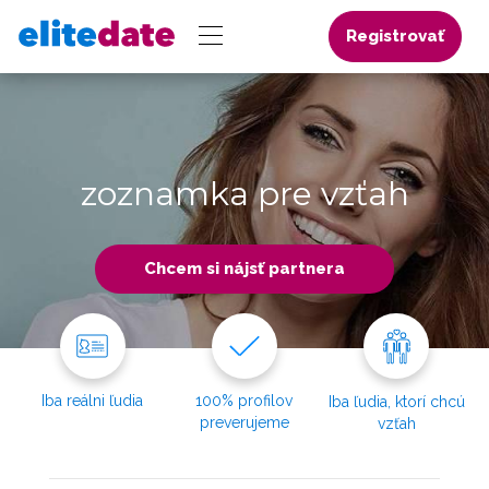
Registrovať
zoznamka pre vzťah
Chcem si nájsť partnera
Iba reálni ľudia
100% profilov
Iba ľudia, ktorí chcú
preverujeme
vzťah