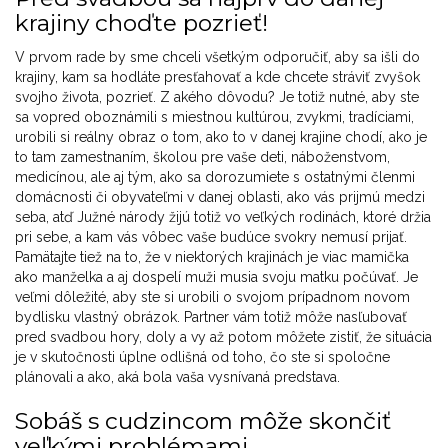
krajiny choďte pozrieť!
V prvom rade by sme chceli všetkým odporučiť, aby sa išli do
krajiny, kam sa hodláte presťahovať a kde chcete stráviť zvyšok
svojho života, pozrieť. Z akého dôvodu? Je totiž nutné, aby ste
sa vopred oboznámili s miestnou kultúrou, zvykmi, tradíciami,
urobili si reálny obraz o tom, ako to v danej krajine chodí, ako je
to tam zamestnaním, školou pre vaše deti, náboženstvom,
medicínou, ale aj tým, ako sa dorozumiete s ostatnými členmi
domácnosti či obyvateľmi v danej oblasti, ako vás prijmú medzi
seba, atď Južné národy žijú totiž vo veľkých rodinách, ktoré držia
pri sebe, a kam vás vôbec vaše budúce svokry nemusí prijať.
Pamätajte tiež na to, že v niektorých krajinách je viac mamička
ako manželka a aj dospelí muži musia svoju matku počúvať. Je
veľmi dôležité, aby ste si urobili o svojom prípadnom novom
bydlisku vlastný obrázok. Partner vám totiž môže nasľubovať
pred svadbou hory, doly a vy až potom môžete zistiť, že situácia
je v skutočnosti úplne odlišná od toho, čo ste si spoločne
plánovali a ako, aká bola vaša vysnívaná predstava.
Sobáš s cudzincom môže skončiť
veľkými problémami