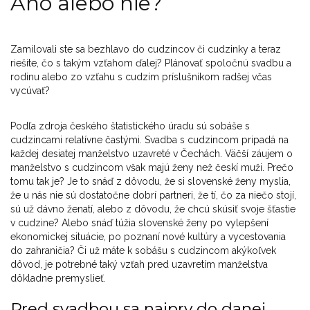
Áno alebo nie?
Zamilovali ste sa bezhlavo do cudzincov či cudzinky a teraz
riešite, čo s takým vzťahom ďalej? Plánovať spoločnú svadbu a
rodinu alebo zo vzťahu s cudzím príslušníkom radšej včas
vycúvať?
Podľa zdroja českého štatistického úradu sú sobáše s
cudzincami relatívne častými. Svadba s cudzincom pripadá na
každej desiatej manželstvo uzavreté v Čechách. Väčší záujem o
manželstvo s cudzincom však majú ženy než českí muži. Prečo
tomu tak je? Je to snáď z dôvodu, že si slovenské ženy myslia,
že u nás nie sú dostatočne dobrí partneri, že tí, čo za niečo stojí,
sú už dávno ženatí, alebo z dôvodu, že chcú skúsiť svoje šťastie
v cudzine? Alebo snáď túžia slovenské ženy po vylepšení
ekonomickej situácie, po poznaní nové kultúry a vycestovania
do zahraničia? Či už máte k sobášu s cudzincom akýkoľvek
dôvod, je potrebné taký vzťah pred uzavretím manželstva
dôkladne premyslieť.
Pred svadbou sa najprv do danej