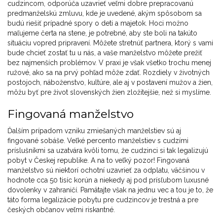
cudzincom, odporúča uzavrieť veľmi dobre prepracovanú
predmanželskú zmluvu, kde je uvedené, akým spôsobom sa
budú riešiť prípadné spory o deti a majetok. Hoci možno
maľujeme čerta na stene, je potrebné, aby ste boli na takúto
situáciu vopred pripravení. Môžete stretnúť partnera, ktorý s vami
bude chcieť zostať tu u nás, a vaše manželstvo môžete prežiť
bez najmenších problémov. V praxi je však všetko trochu menej
ružové, ako sa na prvý pohľad môže zdať. Rozdiely v životných
postojoch, náboženstvo, kultúre, ale aj v postavení mužov a žien,
môžu byť pre život slovenských žien zložitejšie, než si myslíme.
Fingovaná manželstvo
Ďalším prípadom vzniku zmiešaných manželstiev sú aj
fingované sobáše. Veľké percento manželstiev s cudzími
príslušníkmi sa uzatvára kvôli tomu, že cudzinci si tak legalizujú
pobyt v Českej republike. A na to veľký pozor! Fingovaná
manželstvo sú niektorí ochotní uzavrieť za odplatu, väčšinou v
hodnote cca 50 tisíc korún a niekedy aj pod prísľubom luxusné
dovolenky v zahraničí. Pamätajte však na jednu vec a tou je to, že
táto forma legalizácie pobytu pre cudzincov je trestná a pre
českých občanov veľmi riskantné.