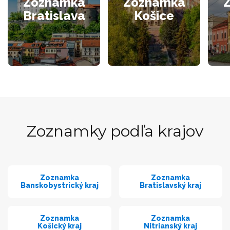
Zoznamka
Zoznamka
Bratislava
Košice
Zoznamky podľa krajov
Zoznamka
Zoznamka
Banskobystrický kraj
Bratislavský kraj
Zoznamka
Zoznamka
Košický kraj
Nitrianský kraj