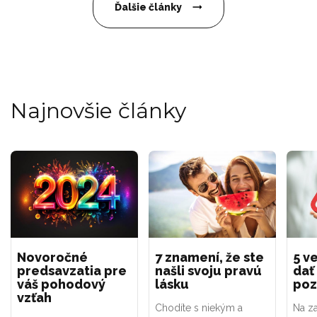
Ďalšie články
Najnovšie články
Novoročné
7 znamení, že ste
5 ve
predsavzatia pre
našli svoju pravú
dať
váš pohodový
lásku
poz
vzťah
Chodíte s niekým a
Na za