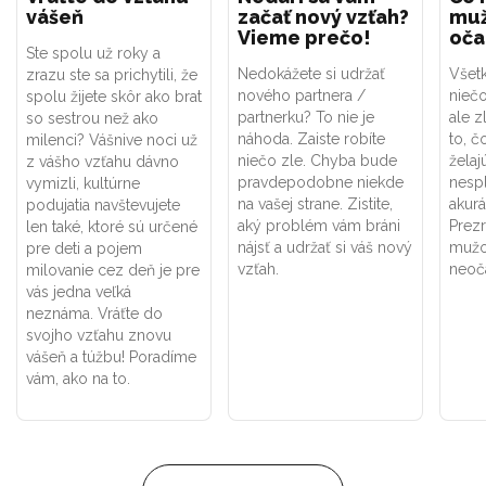
vášeň
začať nový vzťah?
muž
Vieme prečo!
oča
Ste spolu už roky a
Nedokážete si udržať
Všet
zrazu ste sa prichytili, že
nového partnera /
niečo
spolu žijete skôr ako brat
partnerku? To nie je
ale z
so sestrou než ako
náhoda. Zaiste robíte
to, č
milenci? Vášnive noci už
niečo zle. Chyba bude
želaj
z vášho vzťahu dávno
pravdepodobne niekde
nespl
vymizli, kultúrne
na vašej strane. Zistite,
akurá
podujatia navštevujete
aký problém vám bráni
Prez
len také, ktoré sú určené
nájsť a udržať si váš nový
mužo
pre deti a pojem
vzťah.
neoča
milovanie cez deň je pre
vás jedna veľká
neznáma. Vráťte do
svojho vzťahu znovu
vášeň a túžbu! Poradíme
vám, ako na to.