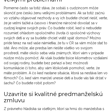
Pomerne často sa totiž stáva, že sobáš s cudzincom môže
skončiť pre českú ženu veľkými problémami. Ak sa totiž začnú
vo vzťahu objavovať nezhody a vy ich budete chcieť riešiť, verte,
že je veľmi ťažké a časovo i finančne náročné dovolať sa v
cudzej krajine svojich práv. Čo budete robiť, keď si nebudete
rozumieť ohľadom spoločného života či spoločné výchovy
svojich detí a vy sa budete chcieť vrátiť späť domov? Možno
príde teraz na rad vaše námietka, že tu v ČR sa vám môže stať to
isté. Áno môže, ale predsa len riešite všetko vo svojom
prostredí, máte okolo seba veľa známych, ktorí vám v prípade
núdze môžu pomôcť. Ak však budete tisíce kilometrov vzdialení
od svojej rodiny, budete bez peňazí a bez možnosti
komunikácie či toho, aby vám ktokoľvek pomohol, verte, že
máte problém. A čo keď nastane situácia, ktorá sa nestáva len vo
filmoch? Čo, keď vám manžel unesie deti a bude vás tak držať v
šachu? Čo budete robiť potom?
Uzavrite si kvalitné predmanželskú
zmluvu
Z právneho hľadiska sa všetkým, ktorí sa hrnú do manželstva s