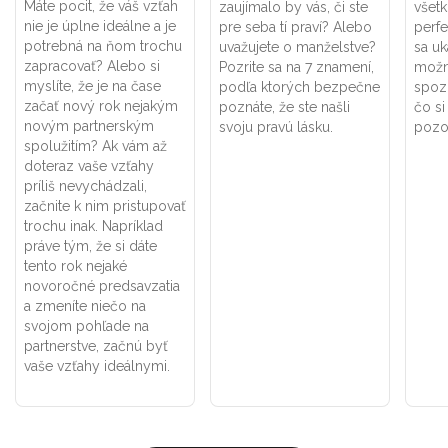
Máte pocit, že váš vzťah
zaujímalo by vás, či ste
všet
nie je úplne ideálne a je
pre seba tí praví? Alebo
perf
potrebná na ňom trochu
uvažujete o manželstve?
sa uk
zapracovať? Alebo si
Pozrite sa na 7 znamení,
možno
myslíte, že je na čase
podľa ktorých bezpečne
spoz
začať nový rok nejakým
poznáte, že ste našli
čo si
novým partnerským
svoju pravú lásku.
pozor
spolužitím? Ak vám až
doteraz vaše vzťahy
príliš nevychádzali,
začnite k nim pristupovať
trochu inak. Napríklad
práve tým, že si dáte
tento rok nejaké
novoročné predsavzatia
a zmeníte niečo na
svojom pohľade na
partnerstve, začnú byť
vaše vzťahy ideálnymi.