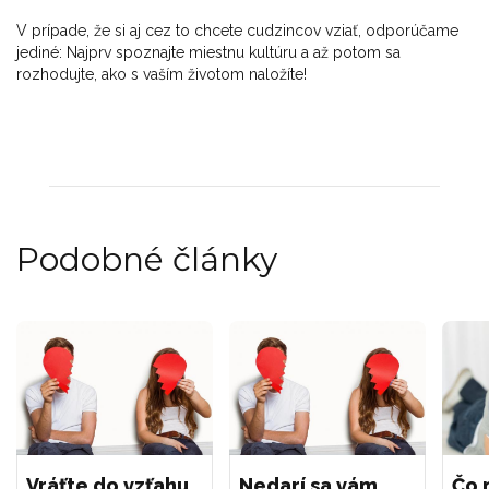
V prípade, že si aj cez to chcete cudzincov vziať, odporúčame
jediné: Najprv spoznajte miestnu kultúru a až potom sa
rozhodujte, ako s vaším životom naložíte!
Podobné články
Vráťte do vzťahu
Nedarí sa vám
Čo 