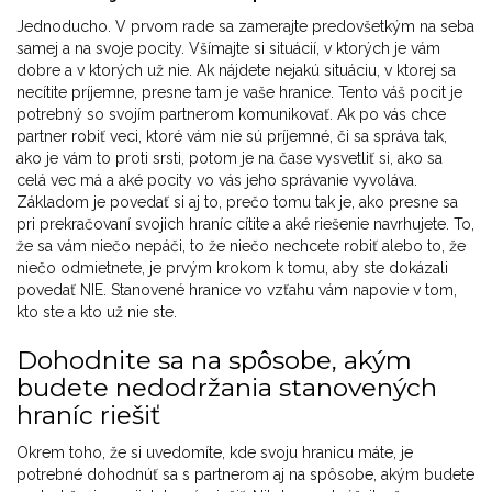
Jednoducho. V prvom rade sa zamerajte predovšetkým na seba
samej a na svoje pocity. Všímajte si situácií, v ktorých je vám
dobre a v ktorých už nie. Ak nájdete nejakú situáciu, v ktorej sa
necítite príjemne, presne tam je vaše hranice. Tento váš pocit je
potrebný so svojím partnerom komunikovať. Ak po vás chce
partner robiť veci, ktoré vám nie sú príjemné, či sa správa tak,
ako je vám to proti srsti, potom je na čase vysvetliť si, ako sa
celá vec má a aké pocity vo vás jeho správanie vyvoláva.
Základom je povedať si aj to, prečo tomu tak je, ako presne sa
pri prekračovaní svojich hraníc cítite a aké riešenie navrhujete. To,
že sa vám niečo nepáči, to že niečo nechcete robiť alebo to, že
niečo odmietnete, je prvým krokom k tomu, aby ste dokázali
povedať NIE. Stanovené hranice vo vzťahu vám napovie v tom,
kto ste a kto už nie ste.
Dohodnite sa na spôsobe, akým
budete nedodržania stanovených
hraníc riešiť
Okrem toho, že si uvedomíte, kde svoju hranicu máte, je
potrebné dohodnúť sa s partnerom aj na spôsobe, akým budete