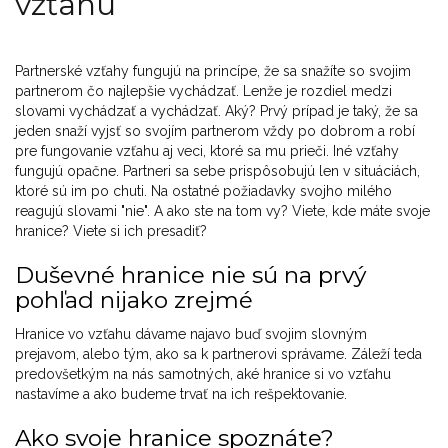
vzťahu
Partnerské vzťahy fungujú na princípe, že sa snažíte so svojim
partnerom čo najlepšie vychádzať. Lenže je rozdiel medzi
slovami vychádzať a vychádzať. Aký? Prvý prípad je taký, že sa
jeden snaží vyjsť so svojím partnerom vždy po dobrom a robí
pre fungovanie vzťahu aj veci, ktoré sa mu prieči. Iné vzťahy
fungujú opačne. Partneri sa sebe prispôsobujú len v situáciách,
ktoré sú im po chuti. Na ostatné požiadavky svojho milého
reagujú slovami "nie". A ako ste na tom vy? Viete, kde máte svoje
hranice? Viete si ich presadiť?
Duševné hranice nie sú na prvý
pohľad nijako zrejmé
Hranice vo vzťahu dávame najavo buď svojim slovným
prejavom, alebo tým, ako sa k partnerovi správame. Záleží teda
predovšetkým na nás samotných, aké hranice si vo vzťahu
nastavíme a ako budeme trvať na ich rešpektovanie.
Ako svoje hranice spoznáte?