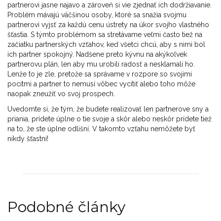
partnerovi jasne najavo a zároveň si vie zjednať ich dodržiavanie.
Problém mávajú väčšinou osoby, ktoré sa snažia svojmu
partnerovi vyjsť za každú cenu ústrety na úkor svojho vlastného
šťastia. S týmto problémom sa stretávame veľmi často tiež na
začiatku partnerských vzťahov, keď všetci chcú, aby s nimi bol
ich partner spokojný. Nadšene preto kývnu na akýkoľvek
partnerovu plán, len aby mu urobili radosť a nesklamali ho.
Lenže to je zle, pretože sa správame v rozpore so svojimi
pocitmi a partner to nemusí vôbec vycítiť alebo toho môže
naopak zneužiť vo svoj prospech.
Uvedomte si, že tým, že budete realizovať len partnerove sny a
priania, prídete úplne o tie svoje a skôr alebo neskôr prídete tiež
na to, že ste úplne odlišní. V takomto vzťahu nemôžete byť
nikdy šťastní!
Podobné články