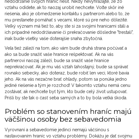
nedodržanie svojich hraníc riešiť. Nikdy nevyhrážajte, že zo
vzťahu odídete, ak to naozaj urobiť nechcete. Voľte skôr iné
riešenia, ako je obmedzenie kontaktu s partnerom alebo to, že
mu prestanete pomáhať s vecami, ktoré sú pre neho dôležité.
Veľký význam má tiež to, aby ste si za svojimi hranicami stáli a
ich prípadné nedodržiavanie či prekračovanie dôsledne "trestali",
inak bude všetky vaše doterajšie snaha zbytočná.
Veľa tiež záleží na tom, ako vám bude druhá strana počúvať a
ako sa bude snažiť vaše hranice rešpektovať. Ak na vás
partnerovi naozaj záleží, bude sa snažiť vaše hranice
neprekračovať. Ak je mu váš vzťah ľahostajný, bude sa správať
rovnako sebecky, ako doteraz, bude robiť len veci, ktoré bavia
jeho. Ak na vás nezačne brať ohľady, potom sa ponúka jedno
jediné riešenie a tým je rozchod! V takomto vzťahu nemá cenu
zostávať, ak nechcete byť tým, kto bude celý život ustupovať.
Prišli by ste tak o časť seba samých a to by bola veľká škoda.
Problém so stanovením hraníc majú
väčšinou osoby bez sebavedomia
Vyrovnaní a sebavedomie jedinci nemajú väčšinou s
nastavovaním hraníc vo vzťahu problémy. Dokážu je dať svojmu