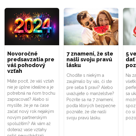
Novoročné
7 znamení, že ste
5 ve
predsavzatia pre
našli svoju pravú
dať
váš pohodový
lásku
poz
vzťah
Chodíte s niekým a
Na za
Máte pocit, že váš vzťah
zaujímalo by vás, či ste
všet
nie je úplne ideálne a je
pre seba tí praví? Alebo
perf
potrebná na ňom trochu
uvažujete o manželstve?
sa uk
zapracovať? Alebo si
Pozrite sa na 7 znamení,
možno
myslíte, že je na čase
podľa ktorých bezpečne
spoz
začať nový rok nejakým
poznáte, že ste našli
čo si
novým partnerským
svoju pravú lásku.
pozor
spolužitím? Ak vám až
doteraz vaše vzťahy
príliš nevychádzali,