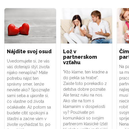
Nájdite svoj osud
Lož v
Čím
partnerskom
par
Uvedomujete si, že vás
vzťahu
Na p
váš doterajší štýl života
"Kto klame, ten kradne a
sa mu
nijako nenapĺňa? Máte
do pekla sa hrabe".
praco
potrebu nájsť ten
Zaiste toto porekadlo z
partn
správny smer, lenže
detstva dobre poznáte.
najle
neviete ako? Spoznajte
Ale teraz ruku na nos.
musí 
sami seba a ujasnite si,
Ako ste na tom s
niečí
čo vlastne od života
klamaním v dospelosti
robiť
očakávate. Až potom sa
vy? Používate pri
svoj
budete cítiť spokojní a
komunikácii so svojím
spríj
šťastní a začne vám v
partnerom klasické (zlé)
Nena
živote vychádzať to, po