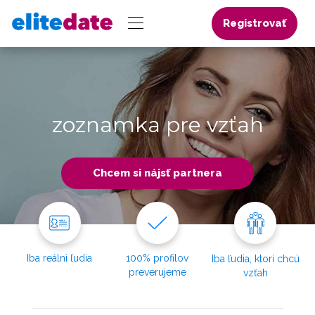
Registrovať
zoznamka pre vzťah
Chcem si nájsť partnera
Iba reálni ľudia
100% profilov
Iba ľudia, ktorí chcú
preverujeme
vzťah