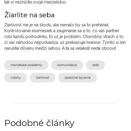
tak si nezničíte svoje manželstvo.
Žiarlite na seba
Žiarlivosť nie je na škodu, ale nemalo by sa to preháňať.
Kontrolovanie esemesiek a zaujímanie sa o to, čo váš partner
robí každú polhodinku, to už je problém. Chorobný strach o to,
či vás náhodou nepodvádza, už prekračuje hranice. Týmto si len
narušíte dôveru medzi sebou. A tá sa veľakrát nedá obnoviť.
manželské problémy
komunikácia
rada
vzťahy
žiarlivosť
spoločné bývanie
Podobné články