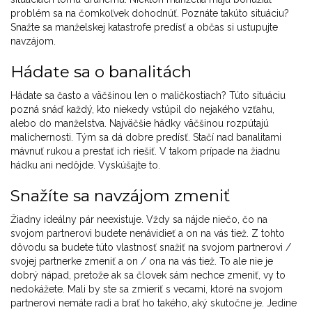
problém sa na čomkoľvek dohodnúť. Poznáte takúto situáciu?
Snažte sa manželskej katastrofe predísť a občas si ustupujte
navzájom.
Hádate sa o banalitách
Hádate sa často a väčšinou len o maličkostiach? Túto situáciu
pozná snáď každý, kto niekedy vstúpil do nejakého vzťahu,
alebo do manželstva. Najväčšie hádky väčšinou rozpútajú
malichernosti. Tým sa dá dobre predísť. Stačí nad banalitami
mávnuť rukou a prestať ich riešiť. V takom prípade na žiadnu
hádku ani nedôjde. Vyskúšajte to.
Snažíte sa navzájom zmeniť
Žiadny ideálny pár neexistuje. Vždy sa nájde niečo, čo na
svojom partnerovi budete nenávidieť a on na vás tiež. Z tohto
dôvodu sa budete túto vlastnosť snažiť na svojom partnerovi /
svojej partnerke zmeniť a on / ona na vás tiež. To ale nie je
dobrý nápad, pretože ak sa človek sám nechce zmeniť, vy to
nedokážete. Mali by ste sa zmieriť s vecami, ktoré na svojom
partnerovi nemáte radi a brať ho takého, aký skutočne je. Jedine