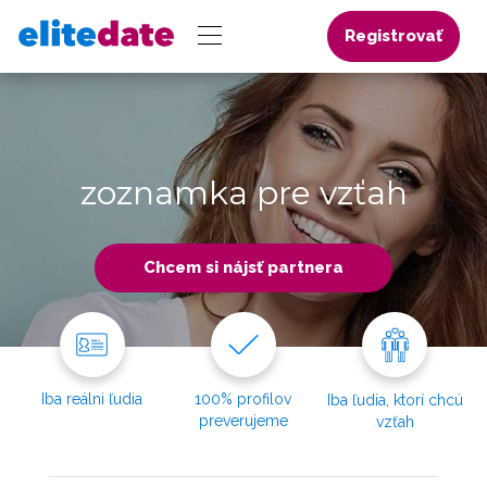
Registrovať
zoznamka pre vzťah
Chcem si nájsť partnera
Iba reálni ľudia
100% profilov
Iba ľudia, ktorí chcú
preverujeme
vzťah