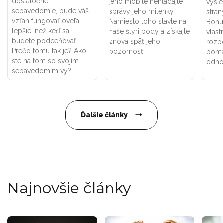
dostatočné
jeho mobile nehľadajte
vysie
sebavedomie, bude váš
správy jeho milenky.
stran
vzťah fungovať oveľa
Namiesto toho stavte na
Bohuž
lepšie, než keď sa
naše štyri body a získajte
vlast
budete podceňovať.
znova späť jeho
rozpo
Prečo tomu tak je? Ako
pozornosť.
pomal
ste na tom so svojím
odho
sebavedomím vy?
Ďalšie články
Najnovšie články