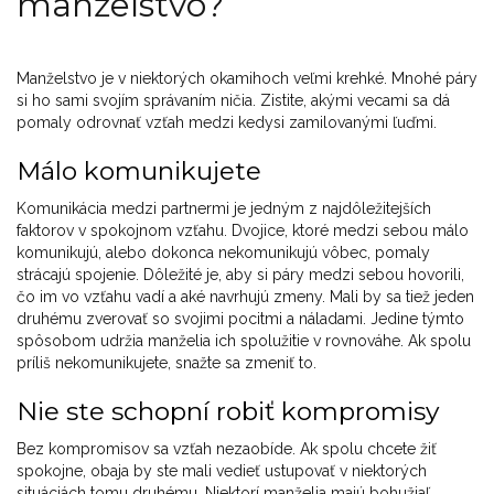
manželstvo?
Manželstvo je v niektorých okamihoch veľmi krehké. Mnohé páry
si ho sami svojím správaním ničia. Zistite, akými vecami sa dá
pomaly odrovnať vzťah medzi kedysi zamilovanými ľuďmi.
Málo komunikujete
Komunikácia medzi partnermi je jedným z najdôležitejších
faktorov v spokojnom vzťahu. Dvojice, ktoré medzi sebou málo
komunikujú, alebo dokonca nekomunikujú vôbec, pomaly
strácajú spojenie. Dôležité je, aby si páry medzi sebou hovorili,
čo im vo vzťahu vadí a aké navrhujú zmeny. Mali by sa tiež jeden
druhému zverovať so svojimi pocitmi a náladami. Jedine týmto
spôsobom udržia manželia ich spolužitie v rovnováhe. Ak spolu
príliš nekomunikujete, snažte sa zmeniť to.
Nie ste schopní robiť kompromisy
Bez kompromisov sa vzťah nezaobíde. Ak spolu chcete žiť
spokojne, obaja by ste mali vedieť ustupovať v niektorých
situáciách tomu druhému. Niektorí manželia majú bohužiaľ