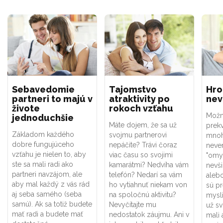
Sebavedomie
Tajomstvo
Hro
partneri to majú v
atraktivity po
nev
živote
rokoch vzťahu
Možn
jednoduchšie
Máte dojem, že sa už
prekv
Základom každého
svojmu partnerovi
mnoh
dobre fungujúceho
nepáčite? Trávi čoraz
never
vzťahu je nielen to, aby
viac času so svojimi
"omyl
ste sa mali radi ako
kamarátmi? Nedvíha vám
nevši
partneri navzájom, ale
telefón? Nedarí sa vám
aleb
aby mal každý z vás rád
ho vytiahnuť niekam von
sú pr
aj seba samého (seba
na spoločnú aktivitu?
mysl
samú). Ak sa totiž budete
Nevyčítajte mu
už sv
mať radi a budete mať
nedostatok záujmu. Ani v
mali 