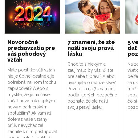
Novoročné
7 znamení, že ste
5 ve
predsavzatia pre
našli svoju pravú
dať
váš pohodový
lásku
poz
vzťah
Chodíte s niekým a
Na za
Máte pocit, že váš vzťah
zaujímalo by vás, či ste
všet
nie je úplne ideálne a je
pre seba tí praví? Alebo
perf
potrebná na ňom trochu
uvažujete o manželstve?
sa uk
zapracovať? Alebo si
Pozrite sa na 7 znamení,
možno
myslíte, že je na čase
podľa ktorých bezpečne
spoz
začať nový rok nejakým
poznáte, že ste našli
čo si
novým partnerským
svoju pravú lásku.
pozor
spolužitím? Ak vám až
doteraz vaše vzťahy
príliš nevychádzali,
začnite k nim pristupovať
trochu inak. Napríklad