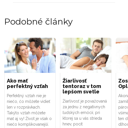
Podobné články
Ako mať
Žiarlivosť
Zos
perfektný vzťah
tentoraz v tom
Opl
lepšom svetle
Perfektný vzťah nie je
Akon
Žiarlivosť je považovaná
niečo, čo môžete vidieť
zami
za jednu z negatívnych
len v rozprávkach.
párov
ľudských emócií, pri
Takýto vzťah môžete
všíma
ktorej sa u vás strieda
mať aj vy! Život je však o
ten d
hnev, pocit
niečo komplikovanejší.
dlho