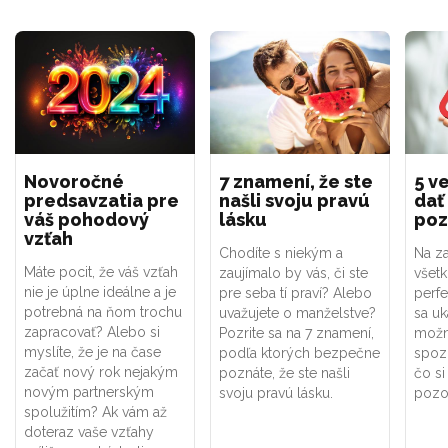
Novoročné
7 znamení, že ste
5 ve
predsavzatia pre
našli svoju pravú
dať
váš pohodový
lásku
poz
vzťah
Chodíte s niekým a
Na za
Máte pocit, že váš vzťah
zaujímalo by vás, či ste
všet
nie je úplne ideálne a je
pre seba tí praví? Alebo
perf
potrebná na ňom trochu
uvažujete o manželstve?
sa uk
zapracovať? Alebo si
Pozrite sa na 7 znamení,
možno
myslíte, že je na čase
podľa ktorých bezpečne
spoz
začať nový rok nejakým
poznáte, že ste našli
čo si
novým partnerským
svoju pravú lásku.
pozor
spolužitím? Ak vám až
doteraz vaše vzťahy