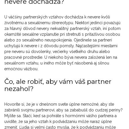
nevere dochádza?
U väčšiny partnerských vzťahov dochádza k nevere kvôli
životnému a sexuálnemu strereotypu. Niektorí jedinci považujú
za hlavný dôvod nevery nekvalitný partnerský vzťah, iní potom
okamžité sexuálne vzplanutie pri stretnutí s príťažlivou osobou
alebo zo sexuálneho neuspokojenia. Ojedinele sa partneri
uchyľujú k nevere i z dôvodu pomsty. Najčastejšími miestami
pre neveru sú dovolenky, večierky všetkého druhu alebo
pracovné prostredie. U niekoho býva nevera založená len na
sexuálnom vzťahu, u iného môže byť násobená aj silnou
emočnou väzbou.
Čo, ale robiť, aby vám váš partner
nezahol?
Hovoríte si, že je v dnešnom svete úplne nemožné, aby ste
zabránili svojmu partnerovi, aby sa zababušil do cudzej periny?
Mýlite sa. Stačí, keď sa pohráte s hormónmi vášho partnera a
uvidíte, že sa jeho vzťah k podvádzaniu môže naraz úplne
zmeniť. Ľudia si veľmi často myslia, že k podvádzaniu môže