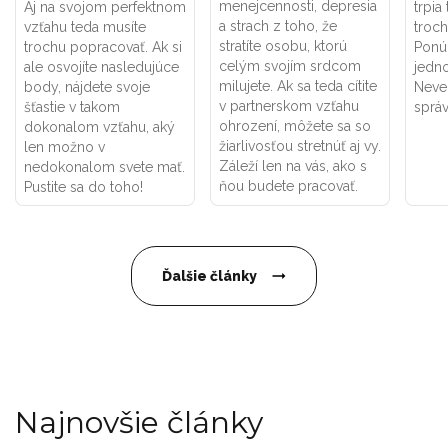
menejcennosti, depresia
Aj na svojom perfektnom
trpia
a strach z toho, že
vzťahu teda musíte
troch
stratíte osobu, ktorú
trochu popracovať. Ak si
Ponú
celým svojím srdcom
ale osvojíte nasledujúce
jedno
milujete. Ak sa teda cítite
body, nájdete svoje
Never
v partnerskom vzťahu
šťastie v takom
správ
ohrození, môžete sa so
dokonalom vzťahu, aký
žiarlivosťou stretnúť aj vy.
len možno v
Záleží len na vás, ako s
nedokonalom svete mať.
ňou budete pracovať.
Pustite sa do toho!
Ďalšie články
Najnovšie články