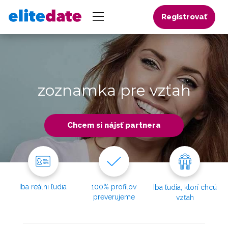
Registrovať
zoznamka pre vzťah
Chcem si nájsť partnera
Iba reálni ľudia
100% profilov
Iba ľudia, ktorí chcú
preverujeme
vzťah