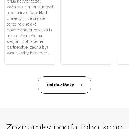
príliš nevychádzali,
začnite k nim pristupovať
trochu inak. Napríklad
práve tým, že si dáte
tento rok nejaké
novoročné predsavzatia
a zmeníte niečo na
svojom pohľade na
partnerstve, začnú byť
vaše vzťahy ideálnymi.
Ďalšie články
Zoznamky podľa toho koho