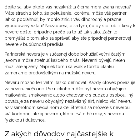
Bojíte sa, aby okolo vás nezakrúžila čierna mora zvaná nevera?
Máte strach z toho, že pokušenie, ktorému môže váš partner
ľahko podľahnúť, by mohlo zničiť váš dlhoročný a pracne
vybudovaný vzťah? Nezaoberajte sa tým, čo by ste robili, keby k
nevere došlo, prípadne prečo sa to už tak stalo. Začnite
premýšľať o tom, ako sa správať, aby ste prípadnej partnerovej
nevere v budúcnosti predišla.
Partnerská nevera je v súčasnej dobe bohužiaľ veľmi častým
javom a môže stretnúť každého z vás. Neverní bývajú nielen
muži, ale aj ženy. Napriek tomu sa však v tomto článku
zameriame predovšetkým na mužskú neveru.
Neveru možno len veľmi ťažko definovať. Každý človek považuje
za neveru niečo iné. Pre niekoho môže byť nevera obyčajné
mailovánie, smskovanie alebo chatovanie s cudzou osobou, iný
považuje za neveru obyčajný nezáväzný flirt, niekto vidí neveru
až v samotnom sexuálnom akte. Stretnúť sa môžete s neverou
krátkodobou, ale aj neverou, ktorá trvá dlhé roky, s neverou
fyzickou i duševnou.
Z akých dôvodov najčastejšie k