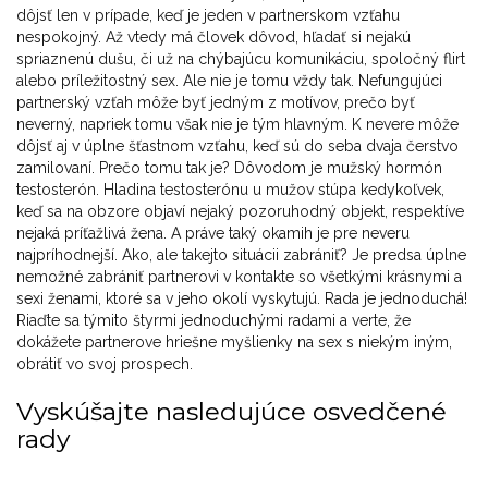
dôjsť len v prípade, keď je jeden v partnerskom vzťahu
nespokojný. Až vtedy má človek dôvod, hľadať si nejakú
spriaznenú dušu, či už na chýbajúcu komunikáciu, spoločný flirt
alebo príležitostný sex. Ale nie je tomu vždy tak. Nefungujúci
partnerský vzťah môže byť jedným z motívov, prečo byť
neverný, napriek tomu však nie je tým hlavným. K nevere môže
dôjsť aj v úplne šťastnom vzťahu, keď sú do seba dvaja čerstvo
zamilovaní. Prečo tomu tak je? Dôvodom je mužský hormón
testosterón. Hladina testosterónu u mužov stúpa kedykoľvek,
keď sa na obzore objaví nejaký pozoruhodný objekt, respektíve
nejaká príťažlivá žena. A práve taký okamih je pre neveru
najpríhodnejší. Ako, ale takejto situácii zabrániť? Je predsa úplne
nemožné zabrániť partnerovi v kontakte so všetkými krásnymi a
sexi ženami, ktoré sa v jeho okolí vyskytujú. Rada je jednoduchá!
Riaďte sa týmito štyrmi jednoduchými radami a verte, že
dokážete partnerove hriešne myšlienky na sex s niekým iným,
obrátiť vo svoj prospech.
Vyskúšajte nasledujúce osvedčené
rady