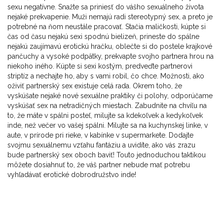
sexu negatívne. Snažte sa priniesť do vášho sexuálneho života
nejaké prekvapenie. Muži nemajú radi stereotypný sex, a preto je
potrebné na ňom neustále pracovať. Stačia maličkosti, kúpte si
čas od času nejakú sexi spodnú bielizeň, prineste do spálne
nejakú zaujímavú erotickú hračku, oblečte si do postele krajkové
pančuchy a vysoké podpätky, prekvapte svojho partnera hrou na
niekoho iného. Kúpte si sexi kostým, predveďte partnerovi
striptíz a nechajte ho, aby s vami robil, čo chce. Možnosti, ako
oživiť partnerský sex existuje celá rada. Okrem toho, že
vyskúšate nejaké nové sexuálne praktiky či polohy, odporúčame
vyskúšať sex na netradičných miestach. Zabudnite na chvíľu na
to, že máte v spálni posteľ, milujte sa kdekoľvek a kedykoľvek
inde, než večer vo vašej spálni. Milujte sa na kuchynskej linke, v
aute, v prírode pri rieke, v kabínke v supermarkete. Dodajte
svojmu sexuálnemu vzťahu fantáziu a uvidíte, ako vás zrazu
bude partnerský sex oboch baviť! Touto jednoduchou taktikou
môžete dosiahnuť to, že váš partner nebude mať potrebu
vyhľadávať erotické dobrodružstvo inde!