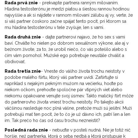
Rada prvá znie
- prekvapte partnera ranným milovaním.
Hladina testosterónu je medzi piatou a šiestou rannou hodinou
najvyššie a ak si nájdete v rannom milovaní záľubu aj vy, verte, že
si váš partner čoskoro začne spájať tento pocit, pri ktorom sa
mu hladina testosterónu v tele zvyšuje, len s vami.
Rada druhá znie
- dajte partnerovi najavo, že ho sex s vami
baví. Chváľte ho nielen po dobrom sexuálnom výkone, ale aj v
bežnom živote, za to, že urobil niečo, čo vás potešilo alebo s
čím vám pomohol. Mužské ego potrebuje neustále chváliť a
obdivovať.
Rada tretia znie
- Vneste do vášho života trochu neistoty v
podobe malého flirtu, ktorý váš partner uvidí. Zaflirtujte si
napríklad s nejakým pekným mužom na večierku, hoďte po
niekom očkom, prehoďte spoločne pár vtipných viet alebo
niekomu opakovane venujte svoj úsmev. Takto maličký flirt môže
do partnerovho života vniesť trochu neistoty. Po takejto akcii
väčšinou nasleduje noc plná vášne, pretože muži sú ješitní. Muži
potrebujú mať ten pocit, že to čo je už dávno ich, patrí len a len
im. Tak prečo ho čas od času trochu nezneistiť?
Posledná rada znie
- nebuďte v posteli nudná. Nie je totiž nič
horšie, než partnerka, ktorá o seba nedbá a ktorá pristupuje k