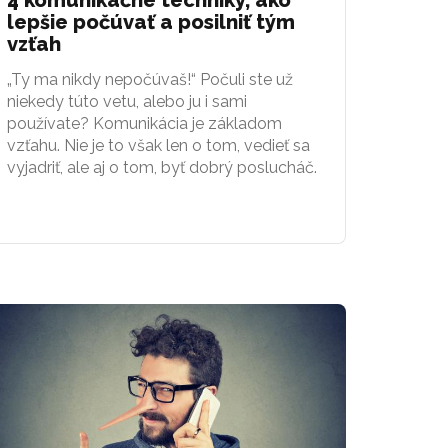
lepšie počúvať a posilniť tým
vzťah
„Ty ma nikdy nepočúvaš!“ Počuli ste už
niekedy túto vetu, alebo ju i sami
používate? Komunikácia je základom
vzťahu. Nie je to však len o tom, vedieť sa
vyjadriť, ale aj o tom, byť dobrý poslucháč.