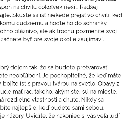
spoň na chvíľu čokoľvek riešiť. Radšej
ajte. Skúste sa ísť niekede prejsť vo chvíli, keď
niekomu cudziemu a hoďte ho do schránky,
možno bláznivo, ale ak trochu pozmeníte svoj
 začnete byť pre svoje okolie zaujímaví.
obrý dojem tak, že sa budete pretvarovať.
ete neobľúbení. Je pochopiteľné, že keď máte
a bojíte ísť s pravou tvárou na svetlo. Obavy z
bude mať rád takého, akým ste, sú na mieste.
 rozdielne vlastnosti a chuťe. Nikdy sa
bíte najlepšie, keď budete sami sebou.
 názory. Uvidíte, že nakoniec si vás veľa ľudí