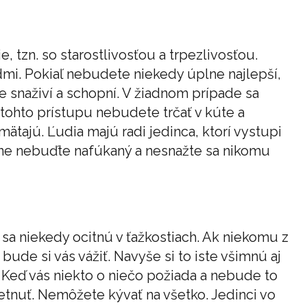
e, tzn. so starostlivosťou a trpezlivosťou.
mi. Pokiaľ nebudete niekedy úplne najlepší,
te snaživí a schopní. V žiadnom prípade sa
 tohto prístupu nebudete trčať v kúte a
mätajú. Ľudia majú radi jedinca, ktorí vystupi
lavne nebuďte nafúkaný a nesnažte sa nikomu
sa niekedy ocitnú v ťažkostiach. Ak niekomu z
de si vás vážiť. Navyše si to iste všimnú aj
. Keď vás niekto o niečo požiada a nebude to
etnuť. Nemôžete kývať na všetko. Jedinci vo