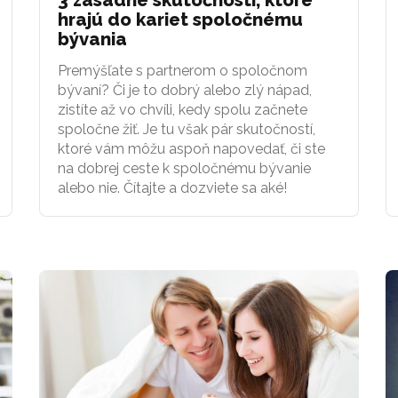
hrajú do kariet spoločnému
bývania
Premýšľate s partnerom o spoločnom
bývaní? Či je to dobrý alebo zlý nápad,
zistíte až vo chvíli, kedy spolu začnete
spoločne žiť. Je tu však pár skutočností,
ktoré vám môžu aspoň napovedať, či ste
na dobrej ceste k spoločnému bývanie
alebo nie. Čítajte a dozviete sa aké!