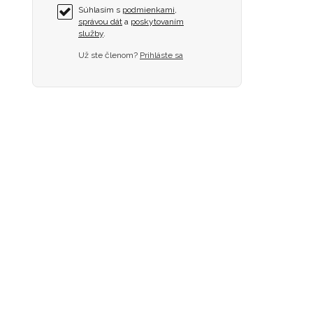
Súhlasím s
podmienkami
,
správou dát
a
poskytovaním
služby
.
Už ste členom?
Prihláste sa