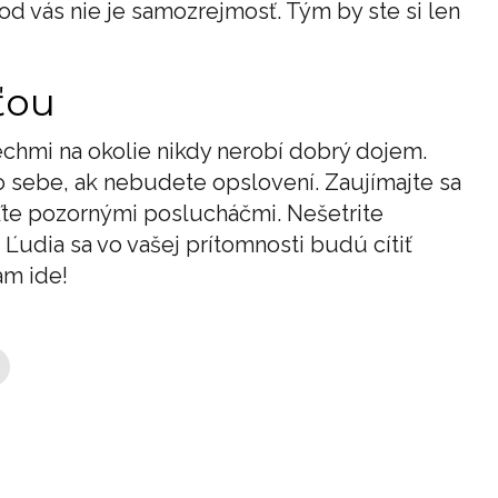
d vás nie je samozrejmosť. Tým by ste si len
ťou
echmi na okolie nikdy nerobí dobrý dojem.
o sebe, ak nebudete opslovení. Zaujímajte sa
uďte pozornými poslucháčmi. Nešetrite
Ľudia sa vo vašej prítomnosti budú cítiť
ám ide!