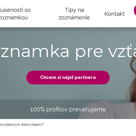
kúsenosti so
Tipy na
Kontakt
zoznamkou
zoznámenie
oznamka pre vzť
Chcem si nájsť partnera
100% profilov preverujeme
na ostatných dobrý dojem?