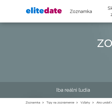
S
Zoznamka
z
Iba reálni ľudia
Zoznamka
Tipy na zoznámenie
Vzťahy
Ako urobiť 