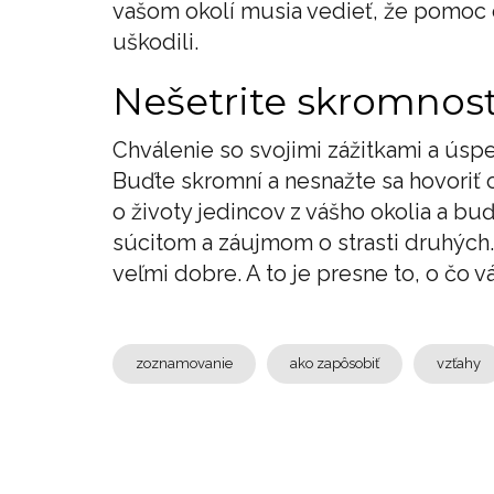
vašom okolí musia vedieť, že pomoc o
uškodili.
Nešetrite skromnos
Chválenie so svojimi zážitkami a úsp
Buďte skromní a nesnažte sa hovoriť 
o životy jedincov z vášho okolia a b
súcitom a záujmom o strasti druhých. 
veľmi dobre. A to je presne to, o čo v
zoznamovanie
ako zapôsobiť
vzťahy