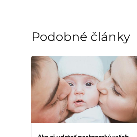
Podobné články
Ako si udržať partnerský vzťah