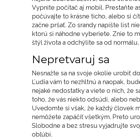
Vypnite počítač aj mobil. Prestaňte a
počúvajte to krásne ticho, alebo si čít
začne pršať. Zo srandy napíšte list 
ktorú si náhodne vyberiete. Znie to 
štýl života a odchýlite sa od normálu,
Nepretvaruj sa
Nesnažte sa na svoje okolie urobiť d
Ľudia vám to nezhltnú a naopak, bud
nejaké nedostatky a viete o nich, že s
toho, že vás niekto odsúdi, alebo ne
Uvedomte si však, že každý človek má
nemôžete zapáčiť všetkým. Preto uro
Slobodne a bez stresu vyjadrujte svoje
obľúbi.