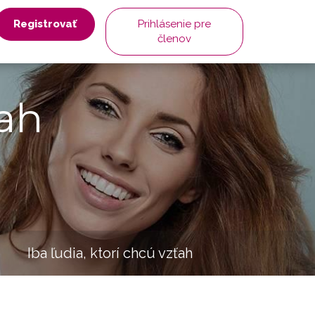
Registrovať
Prihlásenie pre
členov
ah
Iba ľudia, ktorí chcú vzťah