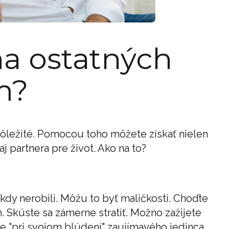
na ostatných
m?
dôležité. Pomocou toho môžete získať nielen
aj partnera pre život. Ako na to?
kdy nerobili. Môžu to byť maličkosti. Choďte
m. Skúste sa zámerne stratiť. Možno zažijete
e "pri svojom blúdení" zaujímavého jedinca.