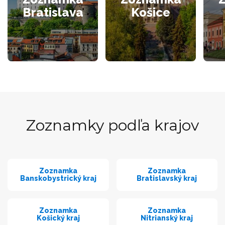
Bratislava
Košice
Zoznamky podľa krajov
Zoznamka
Zoznamka
Banskobystrický kraj
Bratislavský kraj
Zoznamka
Zoznamka
Košický kraj
Nitrianský kraj