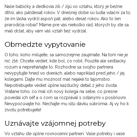
Naše babičky a dedkovia žili / žijú vo vzťahu, ktorý je bežne
dlhší, ako päťdesiat rokov. V dnešnej dobe sú ľudia vďační za to,
že im láska vydrží aspoň päť, alebo desať rokov. Ako to len
prarodičia robia? Máme pre vás niekoľko rád, ktorých by ste sa
mali držať, aby vám váš vzťah tiež vydržal.
Obmedzte vypytovanie
O toho, koho milujete, sa samozrejme zaujímate. Na tom nie je
nič zlé. Chcete vedieť, kde bol, čo robil. Použite ale sedliacky
rozum a nepreháňajte to. Rozhodne sa svojho partnera
nevypytujte hneď vo dverách, alebo napríklad pred jeho / jej
kolegami. Dajte mu možnosť mať nejaké to tajomstvo.
Nepotrebujete vedieť úplne každučký detail z jeho života.
Vrátane toho, čo mal ich nový kolega na sebe, čo presne
povedal ich šéf a o čom sa rozprával s ostanými v posilňovni.
Nevypočúvajte ho. Nechajte mu istú dávku súkromia. Aj vy ho k
životu potrebujete!
Uznávajte vzájomnej potreby
Vo vzťahu ste úplne rovnocenní partneri. Vaše potreby i vaše