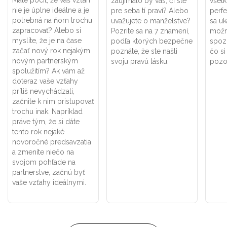
Máte pocit, že váš vzťah
zaujímalo by vás, či ste
všet
nie je úplne ideálne a je
pre seba tí praví? Alebo
perf
potrebná na ňom trochu
uvažujete o manželstve?
sa uk
zapracovať? Alebo si
Pozrite sa na 7 znamení,
možno
myslíte, že je na čase
podľa ktorých bezpečne
spoz
začať nový rok nejakým
poznáte, že ste našli
čo si
novým partnerským
svoju pravú lásku.
pozor
spolužitím? Ak vám až
doteraz vaše vzťahy
príliš nevychádzali,
začnite k nim pristupovať
trochu inak. Napríklad
práve tým, že si dáte
tento rok nejaké
novoročné predsavzatia
a zmeníte niečo na
svojom pohľade na
partnerstve, začnú byť
vaše vzťahy ideálnymi.