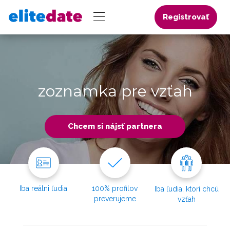
Registrovať
zoznamka pre vzťah
Chcem si nájsť partnera
Iba reálni ľudia
100% profilov
Iba ľudia, ktorí chcú
preverujeme
vzťah