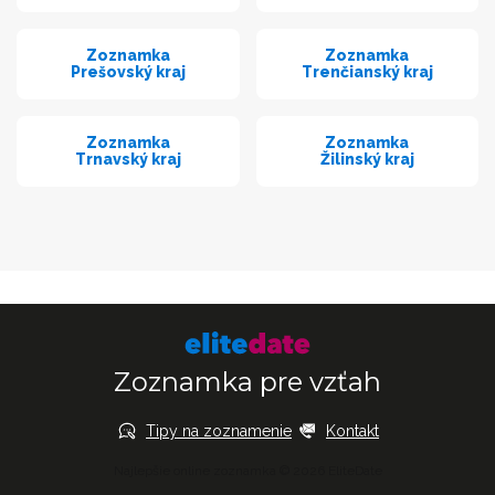
Zoznamka
Zoznamka
Prešovský kraj
Trenčianský kraj
Zoznamka
Zoznamka
Trnavský kraj
Žilinský kraj
Zoznamka pre vzťah
Tipy na zoznamenie
Kontakt
Najlepšie online zoznamka © 2026 EliteDate