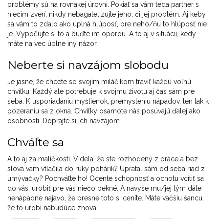
problémy sú na rovnakej úrovni. Pokiaľ sa vám teda partner s
niečím zverí, nikdy nebagatelizujte jeho, či jej problém. Aj keby
sa vám to zdalo ako úplná hlúposť, pre neho/ňu to hlúposť nie
je. Vypočujte si to a buďte im oporou. A to aj v situácii, kedy
máte na vec úplne iný názor.
Neberte si navzájom slobodu
Je jasné, že chcete so svojím miláčikom tráviť každú voľnú
chvíľku. Každý ale potrebuje k svojmu životu aj čas sám pre
seba. K usporiadaniu myšlienok, premysleniu nápadov, len tak k
pozeraniu sa z okna. Chvíľky osamote nás posúvajú ďalej ako
osobnosti. Doprajte si ich navzájom.
Chváľte sa
A to aj za maličkosti. Videla, že ste rozhodený z práce a bez
slova vám vtlačila do ruky pohárik? Upratal sám od seba riad z
umývačky? Pochváľte ho! Ocente schopnosť a ochotu vcítiť sa
do vás, urobiť pre vás niečo pekné. A navyše mu/jej tým dáte
nenápadne najavo, že presne toto si ceníte. Máte väčšiu šancu,
že to urobí nabudúce znova.