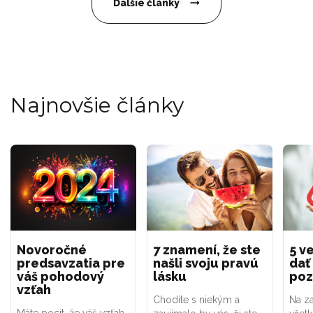
Ďalšie články
Najnovšie články
Novoročné
7 znamení, že ste
5 ve
predsavzatia pre
našli svoju pravú
dať
váš pohodový
lásku
poz
vzťah
Chodíte s niekým a
Na za