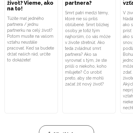
život? Vieme, ako
partnera?
vzť
na to!
Smrť patrí medzi témy,
V živ
Túžite mať jedného
ktoré nie sú príliš
hľad
partnera / jednu
obľúbené. Smrť blízkej
ako s
partnerku na celý život?
osoby je totiž tým
prísť
Potom musíte na vašom
najhorším, čo vás môže
ako s
vzťahu neustále
v živote stretnúť. Ako
snov,
pracovať. Keď sa budete
teda zvládnuť smrť
podľa
držať našich rád, určite
partnera? Ako sa
Bohuž
to dokážete!
vyrovnať s tým, že ste
jedn
prišli o niekoho, koho
môže
milujete? Čo urobiť
zdať.
preto, aby ste mohli
živo
začať žiť nový život?
Akých
nepr
vzťa
niek
nech