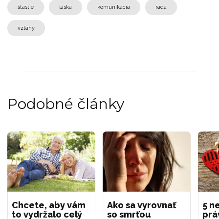
šťastie
láska
komunikácia
rada
vzťahy
Podobné články
Chcete, aby vám
Ako sa vyrovnať
5 n
to vydržalo celý
so smrťou
prá