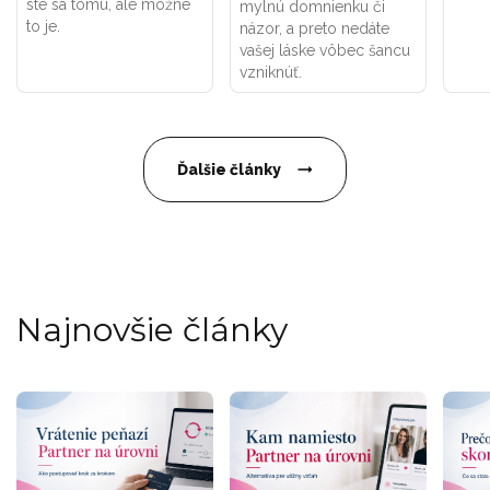
ste sa tomu, ale možné
mylnú domnienku či
to je.
názor, a preto nedáte
vašej láske vôbec šancu
vzniknúť.
Ďalšie články
Najnovšie články