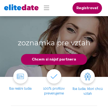
Registrovať
zoznamka pre vzťah
Chcem si nájsť partnera
Iba reálni ľudia
100% profilov
Iba ľudia, ktorí chcú
preverujeme
vzťah