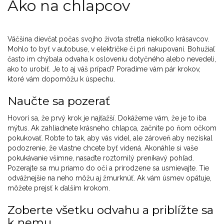
Ako na chlapcov
Väčšina dievčat počas svojho života stretla niekoľko krásavcov.
Mohlo to byť v autobuse, v električke či pri nakupovaní. Bohužiaľ
často im chýbala odvaha k osloveniu dotyčného ​​alebo nevedeli,
ako to urobiť. Je to aj váš prípad? Poradíme vám pár krokov,
ktoré vám dopomôžu k úspechu.
Naučte sa pozerať
Hovorí sa, že prvý krok je najťažší. Dokážeme vám, že je to iba
mýtus. Ak zahliadnete krásneho chlapca, začnite po ňom očkom
pokukovať. Robte to tak, aby vás videl, ale zároveň aby ​​nezískal
podozrenie, že vlastne chcete byť videná. Akonáhle si vaše
pokukávanie všimne, nasaďte roztomilý prenikavý pohľad.
Pozerajte sa mu priamo do očí a prirodzene sa usmievajte. Tie
odvážnejšie na neho môžu aj žmurknúť. Ak vám úsmev opätuje,
môžete prejsť k ďalším krokom.
Zoberte všetku odvahu a priblížte sa
k nemu