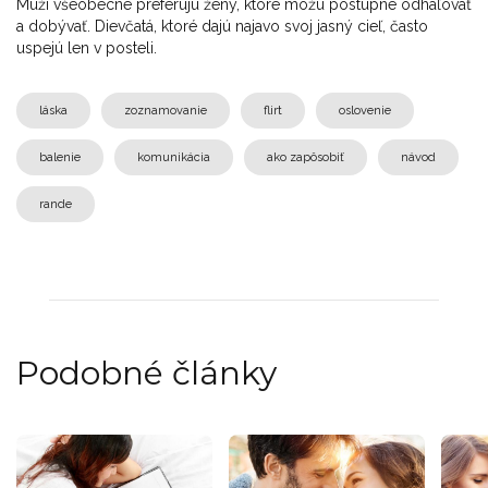
Muži všeobecne preferujú ženy, ktoré môžu postupne odhaľovať
a dobývať. Dievčatá, ktoré dajú najavo svoj jasný cieľ, často
uspejú len v posteli.
láska
zoznamovanie
flirt
oslovenie
balenie
komunikácia
ako zapôsobiť
návod
rande
Podobné články