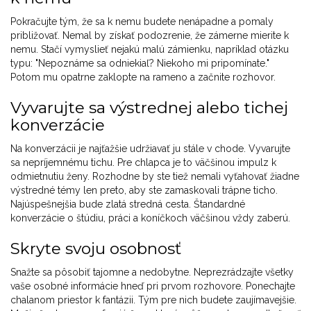
Pokračujte tým, že sa k nemu budete nenápadne a pomaly
približovať. Nemal by získať podozrenie, že zámerne mierite k
nemu. Stačí vymyslieť nejakú malú zámienku, napríklad otázku
typu: "Nepoznáme sa odniekiaľ? Niekoho mi pripomínate."
Potom mu opatrne zaklopte na rameno a začnite rozhovor.
Vyvarujte sa výstrednej alebo tichej
konverzácie
Na konverzácii je najťažšie udržiavať ju stále v chode. Vyvarujte
sa nepríjemnému tichu. Pre chlapca je to väčšinou impulz k
odmietnutiu ženy. Rozhodne by ste tiež nemali vyťahovať žiadne
výstredné témy len preto, aby ste zamaskovali trápne ticho.
Najúspešnejšia bude zlatá stredná cesta. Štandardné
konverzácie o štúdiu, práci a koníčkoch väčšinou vždy zaberú.
Skryte svoju osobnosť
Snažte sa pôsobiť tajomne a nedobytne. Neprezrádzajte všetky
vaše osobné informácie hneď pri prvom rozhovore. Ponechajte
chalanom priestor k fantázii. Tým pre nich budete zaujímavejšie.