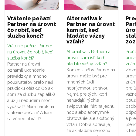
Vrátenie peňazí
Alternatíva k
Pre
Partner na úrovni:
Partner na úrovni:
Par
čo robiť, keď
kam ísť, keď
úro
služba končí?
hľadáte vážny
sta
vzťah?
zo
Vrátenie peňazí Partner
Alternatíva k Partner na
Prečo
na úrovni: čo robiť, keď
úrovni: kam ísť, keď
úrovn
služba končí?
hľadáte vážny vzťah?
znám
Partner na úrovni
Koniec služby Partner na
Zozn
oznámil ukončenie
úrovni môže byť pre
úrovn
prevádzky a mnoho
mnohých ľudí
znám
používateľov preto rieši
nepríjemnou správou.
pre ľ
praktickú otázku: Čo ak
Najmä pre tých, ktorí
vážne
som za službu zaplatil/a
nehľadajú rýchle
použí
a už ju nebudem môcť
swipovanie, flirt na jednu
osob
využívať? Mám nárok na
noc alebo anonymné
odpo
vrátenie peňazí? A kam
chatovanie, ale skutočný
a pr
sa vôbec obrátiť?
vzťah. Dobrá správa je,
„seri
že ak hľadáte serióznu
k be