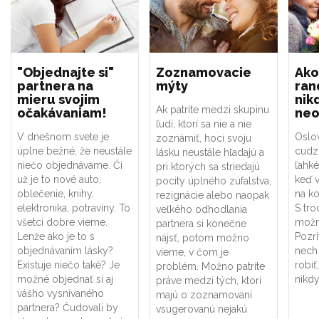
"Objednajte si"
Zoznamovacie
Ako
partnera na
mýty
ran
mieru svojim
nik
Ak patríte medzi skupinu
očakávaniam!
neo
ľudí, ktorí sa nie a nie
V dnešnom svete je
Oslov
zoznámiť, hoci svoju
úplne bežné, že neustále
cudz
lásku neustále hľadajú a
niečo objednávame. Či
ľahké
pri ktorých sa striedajú
už je to nové auto,
keď 
pocity úplného zúfalstva,
oblečenie, knihy,
na ko
rezignácie alebo naopak
elektronika, potraviny. To
S tro
veľkého odhodlania
všetci dobre vieme.
možn
partnera si konečne
Lenže ako je to s
Pozri
nájsť, potom možno
objednávaním lásky?
nech 
vieme, v čom je
Existuje niečo také? Je
robiť
problém. Možno patríte
možné objednať si aj
nikdy
práve medzi tých, ktorí
vášho vysnívaného
majú o zoznamovaní
partnera? Čudovali by
vsugerovanú nejakú