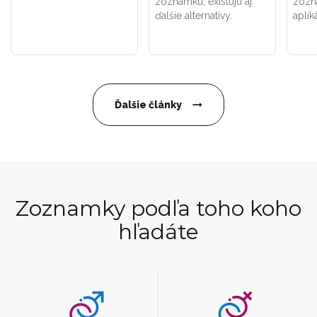
zoznamku, existujú aj
zozn
ďalšie alternatívy.
aplik
Ďalšie články
Zoznamky podľa toho koho
hľadáte