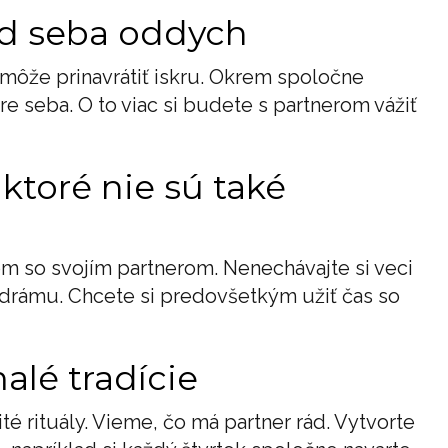
 od seba oddych
 môže prinavrátiť iskru. Okrem spoločne
pre seba. O to viac si budete s partnerom vážiť
ktoré nie sú také
tom so svojím partnerom. Nenechávajte si veci
 drámu. Chcete si predovšetkým užiť čas so
malé tradície
é rituály. Vieme, čo má partner rád. Vytvorte