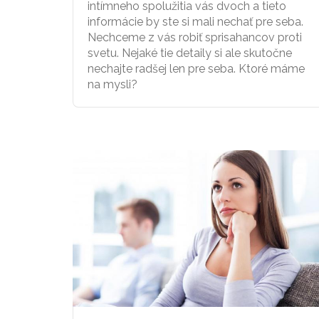
intímneho spolužitia vás dvoch a tieto
informácie by ste si mali nechať pre seba.
Nechceme z vás robiť sprisahancov proti
svetu. Nejaké tie detaily si ale skutočne
nechajte radšej len pre seba. Ktoré máme
na mysli?