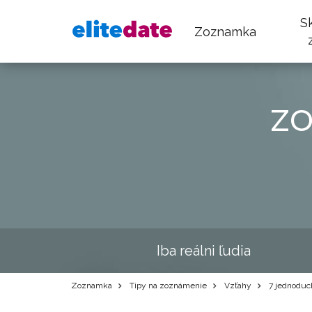
S
Zoznamka
z
Iba reálni ľudia
Zoznamka
Tipy na zoznámenie
Vzťahy
7 jednoduch