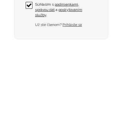
Súhlasím s
podmienkami
,
správou dát
a
poskytovaním
služby
.
Už ste členom?
Prihláste sa