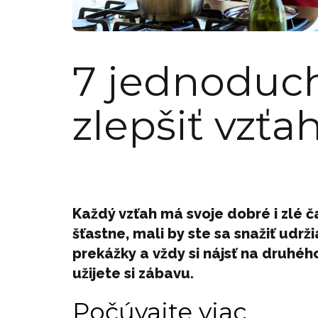
7 jednoduch
zlepšiť vzťa
Každý vzťah má svoje dobré i zlé č
šťastne, mali by ste sa snažiť udrž
prekážky a vždy si nájsť na druhého
užijete si zábavu.
Počúvajte viac