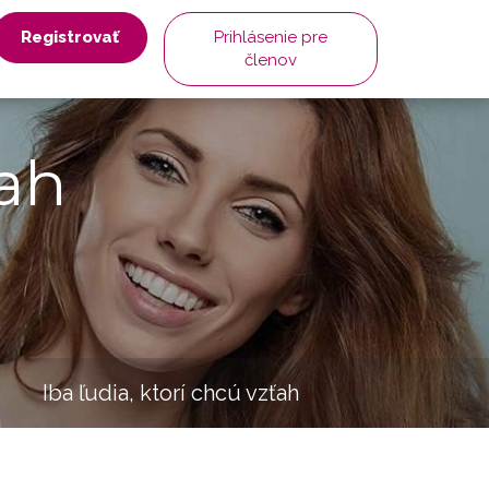
Registrovať
Prihlásenie pre
členov
ah
Iba ľudia, ktorí chcú vzťah