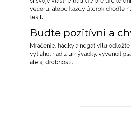
si svoje vlastné tradície pre určité d
večeru, alebo každý útorok choďte na
tešiť.
Buďte pozitívni a ch
Mračenie, hádky a negativitu odložte
vytiahol riad z umývačky, vyvenčil ps
ale aj drobnosti.