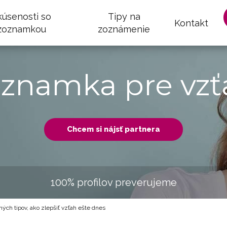
kúsenosti so
Tipy na
Kontakt
zoznamkou
zoznámenie
oznamka pre vzť
Chcem si nájsť partnera
100% profilov preverujeme
ých tipov, ako zlepšiť vzťah ešte dnes