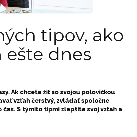
ých tipov, ako
h ešte dnes
asy. Ak chcete žiť so svojou polovičkou
iavať vzťah čerstvý, zvládať spoločne
 čas. S týmito tipmi zlepšíte svoj vzťah a