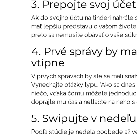
3. Prepojte svoj úč
Ak do svojho účtu na tinderi nahráte 
mať lepšiu predstavu o vašom živote.
preto sa nemusíte obávať o vaše súk
4. Prvé správy by ma
vtipne
V prvých správach by ste sa mali sna
Vynechajte otázky typu "Ako sa dnes m
niečo, vďaka čomu môžete jednoducho
doprajte mu čas a netlačte na neho s
5. Swipujte v nedeľu
Podľa štúdie je nedeľa poobede až ve