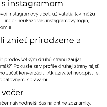
et s instagramom
svoj instagramový účet, užívatelia tak môžu
 Tinder neukáže váš instagramový login,
romie.
li znieť prirodzene a
žiť predovšetkým druhú stranu zaujať.
áš?" Pokúste sa v profile druhej strany nájsť
 začať konverzáciu. Ak užívateľ neodpisuje,
 opätovnými správami.
 večer
čer najvhodnejší čas na online zoznamky.