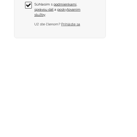
Súhlasím s
podmienkami
,
správou dát
a
poskytovaním
služby
.
Už ste členom?
Prihláste sa