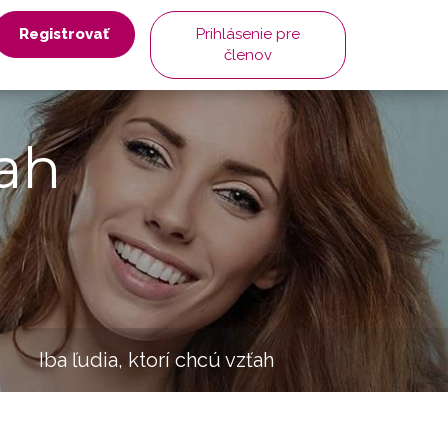
Registrovať
Prihlásenie pre
členov
ah
Iba ľudia, ktorí chcú vzťah