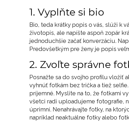
1. Vyplňte si bio
Bio, teda krátky popis o vás, slúži k
životopis, ale napíšte aspoň zopár kr
jednoduchšie začať konverzáciu. Napí
Predovšetkým pre ženy je popis veľmi
2. Zvoľte správne fot
Posnažte sa do svojho profilu vložiť a
vyhnúť fotkám bez trička a tiež selfie
príjemné. Myslite na to, že fotkami vy
všetci radi uploadujeme fotografie, 
úprimní. Nenahrávajte fotky, na ktorý
napríklad neaktuálne fotky alebo fo