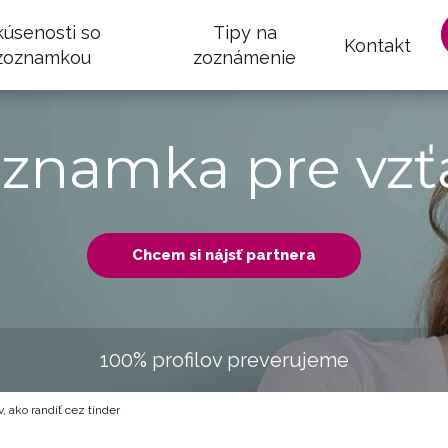
kúsenosti so
Tipy na
Kontakt
zoznamkou
zoznámenie
oznamka pre vzť
Chcem si nájsť partnera
100% profilov preverujeme
v, ako randiť cez tinder