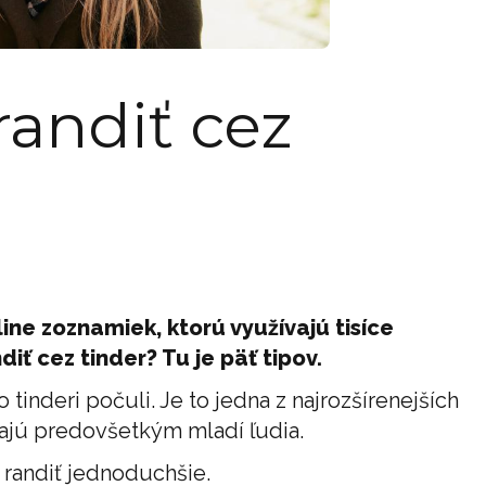
 randiť cez
ine zoznamiek, ktorú využívajú tisíce
iť cez tinder? Tu je päť tipov.
 o tinderi počuli. Je to jedna z najrozšírenejších
ajú predovšetkým mladí ľudia.
 randiť jednoduchšie.