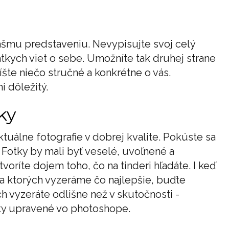
 vášmu predstaveniu. Nevypisujte svoj celý
átkych viet o sebe. Umožníte tak druhej strane
šte niečo stručné a konkrétne o vás.
 dôležitý.
ky
ktuálne fotografie v dobrej kvalite. Pokúste sa
. Fotky by mali byť veselé, uvoľnené a
tvoríte dojem toho, čo na tinderi hľadáte. I keď
na ktorých vyzeráme čo najlepšie, buďte
ch vyzeráte odlišne než v skutočnosti -
tky upravené vo photoshope.