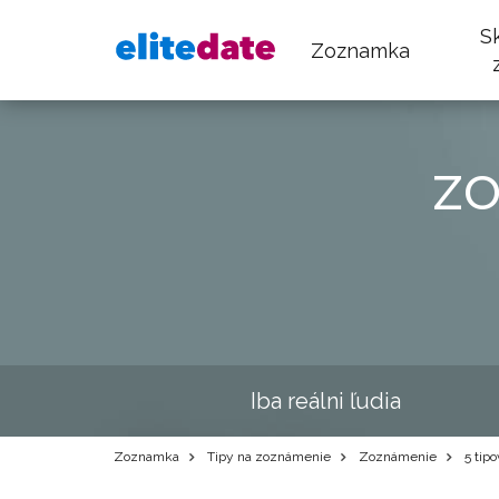
S
Zoznamka
z
Iba reálni ľudia
Zoznamka
Tipy na zoznámenie
Zoznámenie
5 tipo