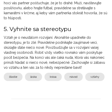
hoci vás partner pošťuchuje, že je to drahé. Muži, navštevujte
posilňovňu, alebo hrajte futbal, pravidelne sa stretávajte s
kamarátmi v krčme, aj keby vám partnerka stokrát hovorila, že sú
to hlúposti.
5. Vyhnite sa stereotypu
Vzťah je o neustálom rozvíjaní. Akonáhle upadnete do
stereotypu, je to zlé. Pravidelne podnikajte zaujímavé veci,
skúšajte stále niečo nové. Povzbudzujte sa v rozvíjaní vašej
vlastnej osobnosti. Robiť vždy všetko rovnako vám poskytuje
pocit bezpečia. Na konci vás ale čaká nuda, ktorá vás nakoniec
prinúti hľadať si niečo nové, nebezpečné. Zachovajte si zábavu
vo vzťahu a ten vás za to nikdy neprestane baviť!
šťastie
láska
krása
návod
vzťahy