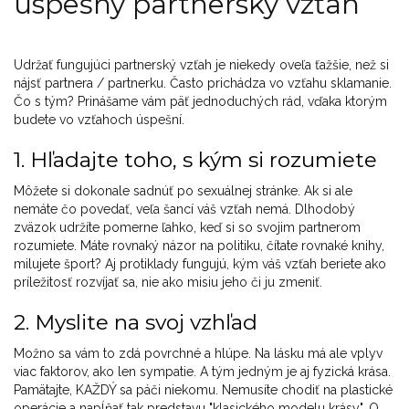
úspešný partnerský vzťah
Udržať fungujúci partnerský vzťah je niekedy oveľa ťažšie, než si
nájsť partnera / partnerku. Často prichádza vo vzťahu sklamanie.
Čo s tým? Prinášame vám päť jednoduchých rád, vďaka ktorým
budete vo vzťahoch úspešní.
1. Hľadajte toho, s kým si rozumiete
Môžete si dokonale sadnúť po sexuálnej stránke. Ak si ale
nemáte čo povedať, veľa šancí váš vzťah nemá. Dlhodobý
zväzok udržíte pomerne ľahko, keď si so svojim partnerom
rozumiete. Máte rovnaký názor na politiku, čítate rovnaké knihy,
milujete šport? Aj protiklady fungujú, kým váš vzťah beriete ako
príležitosť rozvíjať sa, nie ako misiu jeho či ju zmeniť.
2. Myslite na svoj vzhľad
Možno sa vám to zdá povrchné a hlúpe. Na lásku má ale vplyv
viac faktorov, ako len sympatie. A tým jedným je aj fyzická krása.
Pamätajte, KAŽDÝ sa páči niekomu. Nemusíte chodiť na plastické
operácie a napĺňať tak predstavu "klasického modelu krásy". O