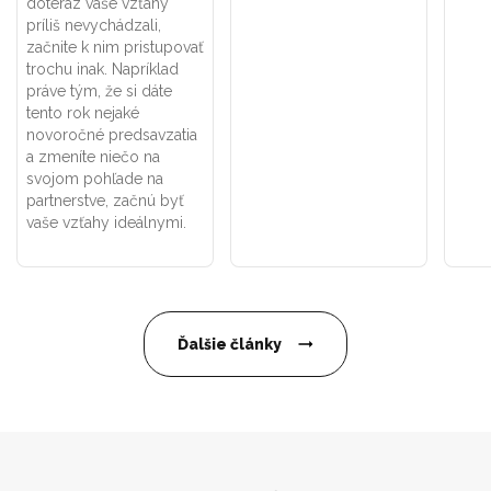
doteraz vaše vzťahy
príliš nevychádzali,
začnite k nim pristupovať
trochu inak. Napríklad
práve tým, že si dáte
tento rok nejaké
novoročné predsavzatia
a zmeníte niečo na
svojom pohľade na
partnerstve, začnú byť
vaše vzťahy ideálnymi.
Ďalšie články