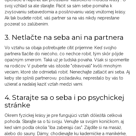
svoj vzhľad sa ale starajte. Páčiť sa sám sebe pomáha k
zvyšovaniu sebavedomia a posilňovaniu vašej vnútornej krásy.
Ak tak budete robiť, váš partner sa na vás nikdy neprestane
pozerať so zaľúbením.
3. Netlačte na seba ani na partnera
Vo vzťahu sa obaja potrebujete cítiť príjemne. Keď svojho
partnera tlačíte do niečoho, čo nechce robiť, tým skôr pôjde
opačným smerom. Taká už je ľudská povaha. Však si spomeňte
na rodičov. V puberte vás istoiste "otravovali" kvôli mnohým
veciam, ktoré ste odmietali robiť. Nenechajte zatlačiť ani seba. Aj
keby ste splnili partnerovu požiadavku, neprestalo by vás to
užierať a naďalej kaziť vzťah medzi vami.
4. Starajte sa o seba i po psychickej
stránke
Okrem fyzickej krásy je pre fungujúci vzťah dôležitá celková
pohoda. Starajte sa o tú svoju. Venujte sa svojim koníčkom, aj
keď vám podľa okolia "iba zaberajú čas". Zájdite si na masáž,
alebo do sauny. Dámy, chodievajte ku kaderníčke a manikérke,