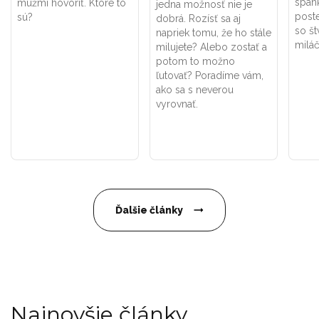
spánk
mužmi hovoriť. Ktoré to
jedna možnosť nie je
post
sú?
dobrá. Rozísť sa aj
so š
napriek tomu, že ho stále
milá
milujete? Alebo zostať a
potom to možno
ľutovať? Poradíme vám,
ako sa s neverou
vyrovnať.
Ďalšie články
Najnovšie články