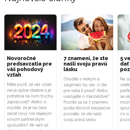
Novoročné
7 znamení, že ste
5 ve
predsavzatia pre
našli svoju pravú
dať
váš pohodový
lásku
poz
vzťah
Chodíte s niekým a
Na za
Máte pocit, že váš vzťah
zaujímalo by vás, či ste
všet
nie je úplne ideálne a je
pre seba tí praví? Alebo
perf
potrebná na ňom trochu
uvažujete o manželstve?
sa uk
zapracovať? Alebo si
Pozrite sa na 7 znamení,
možno
myslíte, že je na čase
podľa ktorých bezpečne
spoz
začať nový rok nejakým
poznáte, že ste našli
čo si
novým partnerským
svoju pravú lásku.
pozor
spolužitím? Ak vám až