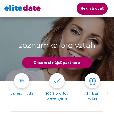
Registrovať
zoznamka pre vzťah
Chcem si nájsť partnera
Iba reálni ľudia
100% profilov
Iba ľudia, ktorí chcú
preverujeme
vzťah