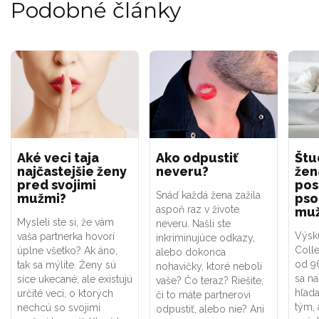
Podobné články
Aké veci taja
Ako odpustiť
Štud
najčastejšie ženy
neveru?
žen
pred svojimi
pos
Snáď každá žena zažila
mužmi?
pso
aspoň raz v živote
mu
Mysleli ste si, že vám
neveru. Našli ste
Výsk
vaša partnerka hovorí
inkriminujúce odkazy,
Colle
úplne všetko? Ak áno,
alebo dokonca
od 96
tak sa mýlite. Ženy sú
nohavičky, ktoré neboli
sa na
síce ukecané, ale existujú
vaše? Čo teraz? Riešite,
hľada
určité veci, o ktorých
či to máte partnerovi
tým, 
nechcú so svojimi
odpustiť, alebo nie? Ani