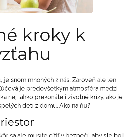
é kroky k
 vzťahu
tu, je snom mnohých z nás. Zároveň ale len
. Kľúčová je predovšetkým atmosféra medzi
 nej ľahko prekonáte i životné krízy, ako je
spelých detí z domu. Ako na ňu?
riestor
r sa ale musíte cítiť v bezpečí, aby ste boli