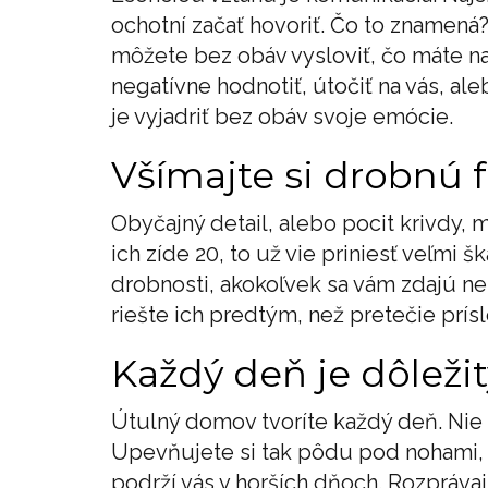
ochotní začať hovoriť. Čo to znamená?
môžete bez obáv vysloviť, čo máte na
negatívne hodnotiť, útočiť na vás, al
je vyjadriť bez obáv svoje emócie.
Všímajte si drobnú f
Obyčajný detail, alebo pocit krivdy,
ich zíde 20, to už vie priniesť veľmi 
drobnosti, akokoľvek sa vám zdajú ne
riešte ich predtým, než pretečie prís
Každý deň je dôležit
Útulný domov tvoríte každý deň. Nie 
Upevňujete si tak pôdu pod nohami, m
podrží vás v horších dňoch. Rozprávaj