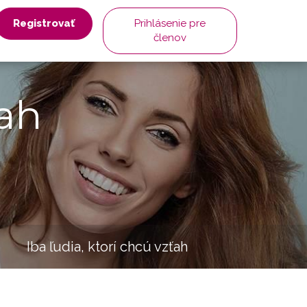
Registrovať
Prihlásenie pre
členov
ah
Iba ľudia, ktorí chcú vzťah