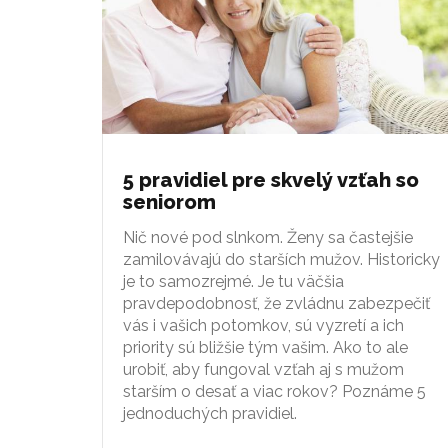
5 pravidiel pre skvelý vzťah so
seniorom
Nič nové pod slnkom. Ženy sa častejšie
zamilovávajú do starších mužov. Historicky
je to samozrejmé. Je tu väčšia
pravdepodobnosť, že zvládnu zabezpečiť
vás i vašich potomkov, sú vyzretí a ich
priority sú bližšie tým vašim. Ako to ale
urobiť, aby fungoval vzťah aj s mužom
starším o desať a viac rokov? Poznáme 5
jednoduchých pravidiel.