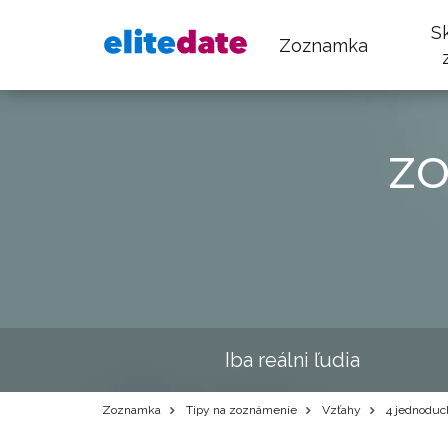
S
Zoznamka
z
Iba reálni ľudia
Zoznamka
Tipy na zoznámenie
Vzťahy
4 jednoduch