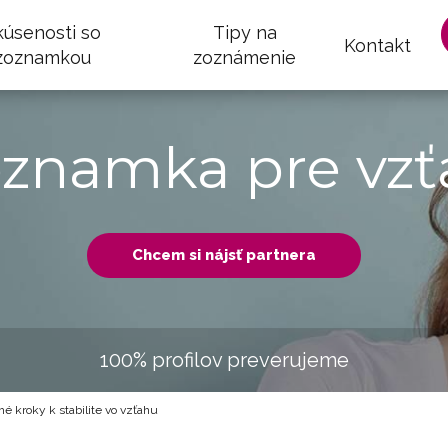
kúsenosti so
Tipy na
Kontakt
zoznamkou
zoznámenie
oznamka pre vzť
Chcem si nájsť partnera
100% profilov preverujeme
é kroky k stabilite vo vzťahu