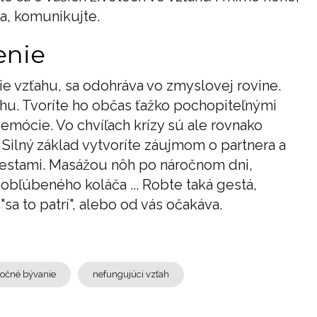
a, komunikujte.
enie
ie vzťahu, sa odohráva vo zmyslovej rovine.
ahu. Tvoríte ho občas ťažko pochopiteľnými
mócie. Vo chvíľach krízy sú ale rovnako
Silný základ vytvoríte záujmom o partnera a
 gestami. Masážou nôh po náročnom dni,
obľúbeného koláča ... Robte taká gestá,
"sa to patrí", alebo od vás očakáva.
ločné bývanie
nefungujúci vzťah