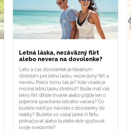
Letná láska, nezáväzný flirt
alebo nevera na dovolenke?
Leto a čas dovoleniek je ideálnym
obdobím pre letnú lásku, nezáväzný flirt a
neveru. Prečo tomu tak je? Kde všade je
možné letnú lásku stretnúť? Bude mať váš
letný flirt dlhšie trvanie alebo pôjde len o
príjemné spestrenie letného večera? Čo
budete robiť po návrate z dovolenky do
reality? Budete vo vašej láske či flirtu
pokračovať alebo budete skôr spytovať
svoje svedomie?