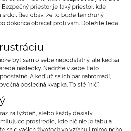
 Bezpečný priestor je taký priestor, kde
 srdci. Bez obáv, že to bude ten druhý
ebo dokonca obracať proti vám. Dôležité teda
rustráciu
 môže byť sám o sebe nepodstatný, ale keď sa
škaredé následky. Nedržte v sebe tieto
podstatné. A keď už sa ich pár nahromadí,
lovečná posledná kvapka. To sté "nič".
ý
raz za týždeň, alebo každý desiaty.
ilujúce prostredie, kde nič nie je tabu a
te sa o vašich životoch vo vzťahu i mimo neho,