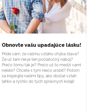
Obnovte vašu upadajúce lásku!
Príde vám, že vášmu vzťahu chýba šťava?
Že už tam nie je ten počiatočný náboj?
Prečo tomu tak je? Prečo už to medzi vami
neiskrí? Chcete s tým niečo urobiť? Potom
sa inšpirujte našimi tipy, ako dostať vzťah
ľahko a rýchlo do tých správnych koľají!