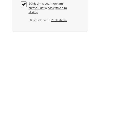
Súhlasím s
podmienkami
,
správou dát
a
poskytovaním
služby
.
Už ste členom?
Prihláste sa