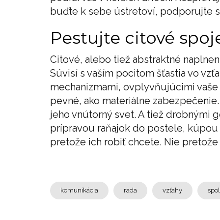
buďte k sebe ústretoví, podporujte s
Pestujte citové spoj
Citové, alebo tiež abstraktné naplnen
Súvisí s vaším pocitom šťastia vo vzť
mechanizmami, ovplyvňujúcimi vaše e
pevné, ako materiálne zabezpečenie. 
jeho vnútorný svet. A tiež drobnými
prípravou raňajok do postele, kúpou 
pretože ich robiť chcete. Nie pretože 
komunikácia
rada
vzťahy
spo