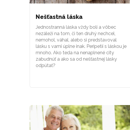
Nešťastná láska
Jednostranná láska vždy bolí a vôbec
nezáleží na tom, či ten druhý nechcel,
nemohol, váhal, alebo si predstavoval
lásku s vami úplne inak. Peripetií s láskou je
mnoho. Ako teda na nenaplnené city
zabudnúť a ako sa od nešťastnej lásky
odpútať?