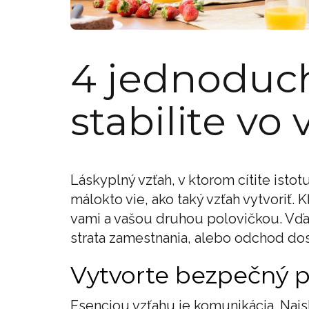
4 jednoduch
stabilite vo
Láskyplný vzťah, v ktorom cítite isto
málokto vie, ako taký vzťah vytvoriť
vami a vašou druhou polovičkou. Vďaka
strata zamestnania, alebo odchod do
Vytvorte bezpečný p
Esenciou vzťahu je komunikácia. Najskô