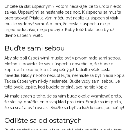
Chcete sa stať úspešnými? Potom nečakajte, že to urobí niekto
za vás. Úspešnými sa nestanete cez noc. K úspechu sa musíte
prepracovať! Priatelia vám môžu byť nablízku, úspech si však
musíte vydobyť sami. A o tom, že cesta k úspechu nie je
najjednoduchšie, nie je pochýb. Keby totiž bola, boli by už
dávno úspešní všetci.
Buďte sami sebou
Aby ste boli úspešnými, musíte byť v prvom rade sami sebou.
Možno si poviete, že vás k úspechu dovedie to, že budete
kopírovať niekoho, kto už úspešný je! Tadiaľto však cesta
nevedie. Nikdy nikoho neduplikujte, nesnažte sa byť niečia kópia.
Tak sa úspešným nikdy nestanete. Buďte vždy sami sebou. Je
totiž oveľa lepšie, keď budete originál ako horšie kópie.
Ak máte strach z toho, že sa vám bude okolie vysmievať preto,
že ste iný, obráťte tento svoj klad proti nim. Smejte sa im preto,
že sa snažia byť rovnakí. Snažte sa byť za každú cenu jedinečný!
Odlíšte sa od ostatných