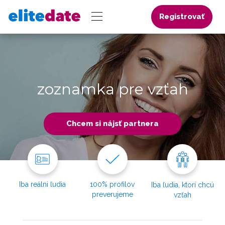
Registrovať
zoznamka pre vzťah
Chcem si nájsť partnera
Iba reálni ľudia
100% profilov
Iba ľudia, ktorí chcú
preverujeme
vzťah