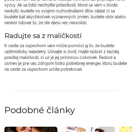
výzvy. Ak sa totiž nechytíte príležitostí, ktoré sa vám v živote
naskytli, budete so svojimi rozhodnutiami dlho otáľať či sa
budete báť akýchkoľvek významných zmien, budete skôr alebo
neskôr ľutovať to, že ste danú vec neurobili.
Radujte sa z maličkostí
K ceste za úspechom vám môže pomôcť aj to, že budete
optimisticky naladený. Užívajte si život, majte radosť z každej
prežitej maličkosti, či už je jej príčinnou čokoľvek. Radosť a
úsmev je pre vás zdrojom toľko potrebnej energie, ktorú budete
na ceste za úspechom určite potrebovať.
Podobné články