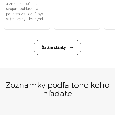
a zmeníte niečo na
svojom pohľade na
partnerstve, začnú byť
vaše vzťahy ideálnymi.
Ďalšie články
Zoznamky podľa toho koho
hľadáte