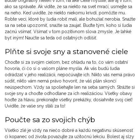
Buďte originálny nielen v tom, na aké ciele myslíte, ale aj v tom,
ako sa správate. Ak vidíte, že sa niekto na svet mračí, usmejte sa
na neho. Keď uvidíte, že niekto niekomu krivdí, pomôžte mu.
Robte veci, ktoré by ľudia robiť mali, ale bohužiaľ nerobia. Snažte
sa na seba upozorniť, snažte sa zaujať. Buďte tým, koho si ľudia
začnú všímať. Všímať v tom pozitívnom slova zmysle. Je ľahké
byť iným! Naučte sa teda od ostatných odlíšiť.
Plňte si svoje sny a stanovené ciele
Choďte si za svojim cieľom, bez ohľadu na to, čo vám ostatní
hovoria, či čo si o vašom pláne myslia. Ak vás budú ľudia
odrádzať v jeho realizácii, nepočúvajte ich. Nikto vás nemá právo
súdiť, nikto vám nemá právo hovoriť, že váš plán skončí
neúspechom. Vždy sa spoliehajte len na seba samých. Strážte si
svoje sny a choďte odhodlane za ich realizáciou. Všetky obavy
hoďte za hlavu, prekonajte všetky prekážky, dosiahnite svoj cieľ!
Uvidíte, že vaše sny stáli za to!
Poučte sa zo svojich chýb
Všetko zlé je vždy na niečo dobré a každú negatívnu skúsenosť
či kopanec od života považujte za užitočnú lekciu. Bolesť aj slzy