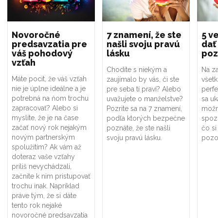
Novoročné
7 znamení, že ste
5 ve
predsavzatia pre
našli svoju pravú
dať
váš pohodový
lásku
poz
vzťah
Chodíte s niekým a
Na za
Máte pocit, že váš vzťah
zaujímalo by vás, či ste
všet
nie je úplne ideálne a je
pre seba tí praví? Alebo
perf
potrebná na ňom trochu
uvažujete o manželstve?
sa uk
zapracovať? Alebo si
Pozrite sa na 7 znamení,
možno
myslíte, že je na čase
podľa ktorých bezpečne
spoz
začať nový rok nejakým
poznáte, že ste našli
čo si
novým partnerským
svoju pravú lásku.
pozor
spolužitím? Ak vám až
doteraz vaše vzťahy
príliš nevychádzali,
začnite k nim pristupovať
trochu inak. Napríklad
práve tým, že si dáte
tento rok nejaké
novoročné predsavzatia