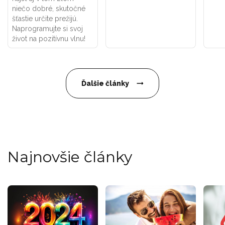
niečo dobré, skutočné
šťastie určite prežijú.
Naprogramujte si svoj
život na pozitívnu vlnu!
Ďalšie články
Najnovšie články