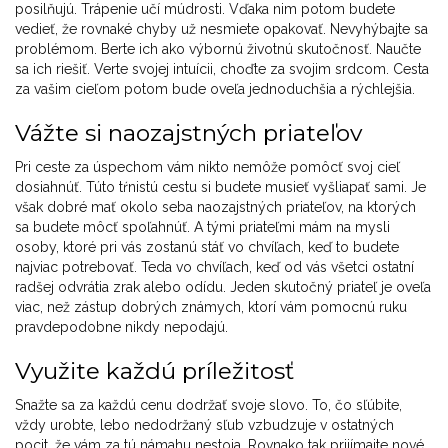
posilňujú. Trápenie učí múdrosti. Vďaka nim potom budete
vedieť, že rovnaké chyby už nesmiete opakovať. Nevyhýbajte sa
problémom. Berte ich ako výbornú životnú skutočnosť. Naučte
sa ich riešiť. Verte svojej intuícii, choďte za svojim srdcom. Cesta
za vašim cieľom potom bude oveľa jednoduchšia a rýchlejšia.
Vážte si naozajstných priateľov
Pri ceste za úspechom vám nikto nemôže pomôcť svoj cieľ
dosiahnúť. Túto tŕnistú cestu si budete musieť vyšliapať sami. Je
však dobré mať okolo seba naozajstných priateľov, na ktorých
sa budete môcť spoľahnúť. A tými priateľmi mám na mysli
osoby, ktoré pri vás zostanú stáť vo chvíľach, keď to budete
najviac potrebovať. Teda vo chvíľach, keď od vás všetci ostatní
radšej odvrátia zrak alebo odídu. Jeden skutočný priateľ je oveľa
viac, než zástup dobrých známych, ktorí vám pomocnú ruku
pravdepodobne nikdy nepodajú.
Využite každú príležitosť
Snažte sa za každú cenu dodržať svoje slovo. To, čo sľúbite,
vždy urobte, lebo nedodržaný sľub vzbudzuje v ostatných
pocit, že vám za tú námahu nestoja. Rovnako tak prijímajte nové