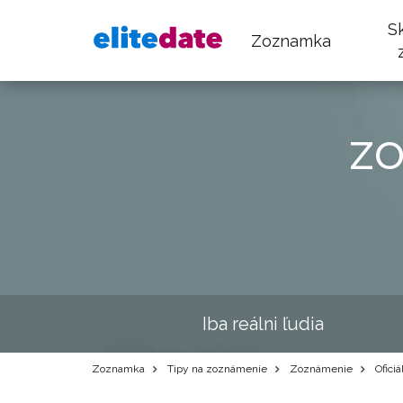
S
Zoznamka
z
Iba reálni ľudia
Zoznamka
Tipy na zoznámenie
Zoznámenie
Oficiá