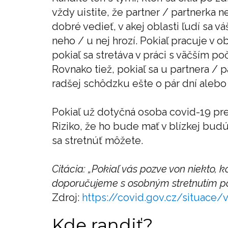
vždy uistite, že partner / partnerka n
dobré vedieť, v akej oblasti ľudí sa v
neho / u nej hrozí. Pokiaľ pracuje v o
pokiaľ sa stretáva v práci s väčším 
Rovnako tiež, pokiaľ sa u partnera / p
radšej schôdzku ešte o pár dní alebo
Pokiaľ už dotyčná osoba covid-19 pre
Riziko, že ho bude mať v blízkej budú
sa stretnúť môžete.
Citácia: „Pokiaľ vás pozve von niekto, 
doporučujeme s osobným stretnutím poč
Zdroj:
https://covid.gov.cz/situace/
Kde randiť?