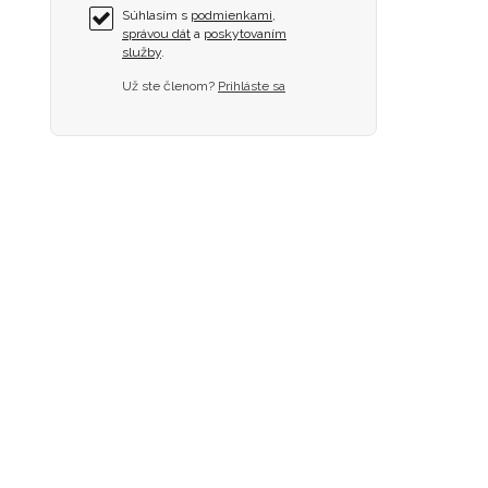
Súhlasím s
podmienkami
,
správou dát
a
poskytovaním
služby
.
Už ste členom?
Prihláste sa