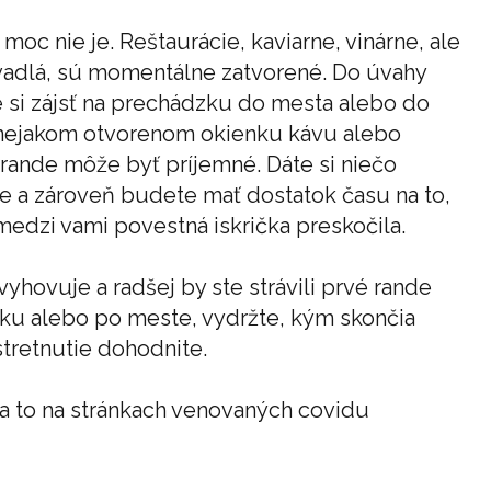
moc nie je. Reštaurácie, kaviarne, vinárne, ale
divadlá, sú momentálne zatvorené. Do úvahy
e si zájsť na prechádzku do mesta alebo do
 v nejakom otvorenom okienku kávu alebo
 rande môže byť príjemné. Dáte si niečo
ie a zároveň budete mať dostatok času na to,
či medzi vami povestná iskrička preskočila.
yhovuje a radšej by ste strávili prvé rande
arku alebo po meste, vydržte, kým skončia
tretnutie dohodnite.
áda to na stránkach venovaných covidu