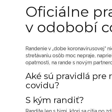
Oficiálne pr
v odobobí c
Randenie v „dobe koronavírusovej“ ni
stretávaniu osôb moc nepraje, naprie
opatrnosti, na rande s novým partner
Aké sú pravidlá pre
covidu?
S kým randiť?
Randite len s tými, ktorí sa cítia po