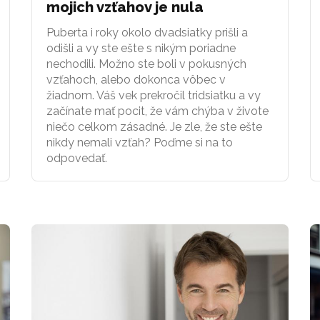
mojich vzťahov je nula
Puberta i roky okolo dvadsiatky prišli a
odišli a vy ste ešte s nikým poriadne
nechodili. Možno ste boli v pokusných
vzťahoch, alebo dokonca vôbec v
žiadnom. Váš vek prekročil tridsiatku a vy
začínate mať pocit, že vám chýba v živote
niečo celkom zásadné. Je zle, že ste ešte
nikdy nemali vzťah? Poďme si na to
odpovedať.