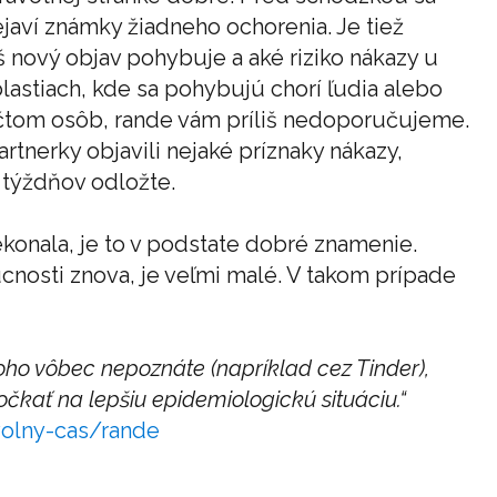
ejaví známky žiadneho ochorenia. Je tiež
áš nový objav pohybuje a aké riziko nákazy u
blastiach, kde sa pohybujú chorí ľudia alebo
počtom osôb, rande vám príliš nedoporučujeme.
artnerky objavili nejaké príznaky nákazy,
 týždňov odložte.
konala, je to v podstate dobré znamenie.
cnosti znova, je veľmi malé. V takom prípade
koho vôbec nepoznáte (napríklad cez Tinder),
kať na lepšiu epidemiologickú situáciu.“
volny-cas/rande