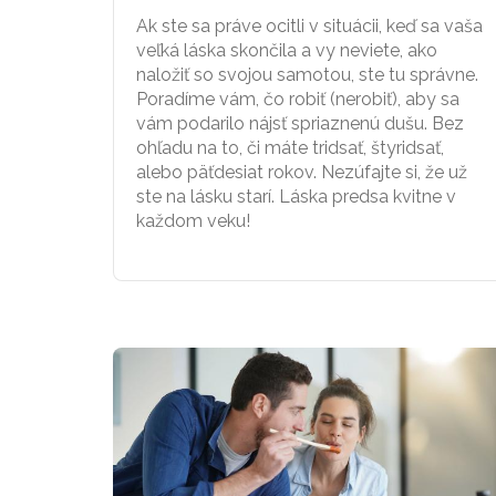
Ak ste sa práve ocitli v situácii, keď sa vaša
veľká láska skončila a vy neviete, ako
naložiť so svojou samotou, ste tu správne.
Poradíme vám, čo robiť (nerobiť), aby sa
vám podarilo nájsť spriaznenú dušu. Bez
ohľadu na to, či máte tridsať, štyridsať,
alebo päťdesiat rokov. Nezúfajte si, že už
ste na lásku starí. Láska predsa kvitne v
každom veku!