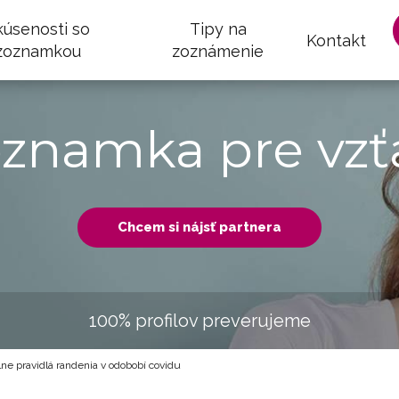
kúsenosti so
Tipy na
Kontakt
zoznamkou
zoznámenie
oznamka pre vzť
Chcem si nájsť partnera
100% profilov preverujeme
lne pravidlá randenia v odobobí covidu