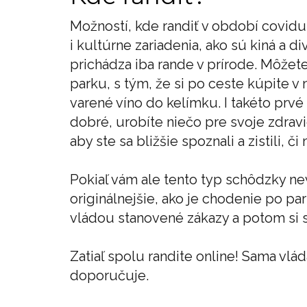
Možností, kde randiť v období covidu 
i kultúrne zariadenia, ako sú kiná a 
prichádza iba rande v prírode. Môžet
parku, s tým, že si po ceste kúpite
varené víno do kelímku. I takéto prvé
dobré, urobíte niečo pre svoje zdrav
aby ste sa bližšie spoznali a zistili, 
Pokiaľ vám ale tento typ schôdzky nev
originálnejšie, ako je chodenie po p
vládou stanovené zákazy a potom si s
Zatiaľ spolu randite online! Sama vl
doporučuje.