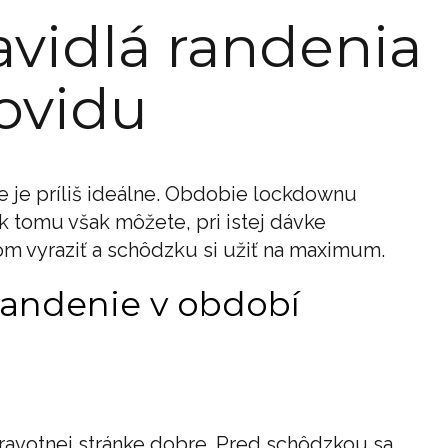
avidlá randenia
ovidu
e je príliš ideálne. Obdobie lockdownu
k tomu však môžete, pri istej dávke
om vyraziť a schôdzku si užiť na maximum.
 randenie v období
 zdravotnej stránke dobre. Pred schôdzkou sa