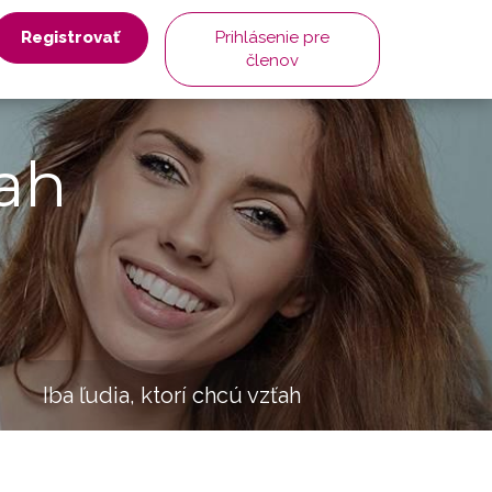
Registrovať
Prihlásenie pre
členov
ah
Iba ľudia, ktorí chcú vzťah