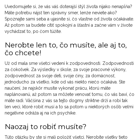
Uvedomujete si, že vás váš doterajší štýl života nijako nenapĺňa?
Máte potrebu nájsť ten správny smer, lenže neviete ako?
Spoznajte sami seba a ujasnite si, čo vlastne od života očakávate.
Až potom sa budete cítiť spokojní a šťastní a začne vám v živote
vychádzať to, po čom túžite.
Nerobte len to, čo musíte, ale aj to,
čo chcete!
Už od mala sme všetci vedení k zodpovednosti. Zodpovednosti
za čokoľvek. Za výsledky v škole, za svoje pracovné výkony,
zodpovednosť za svoje deti, svoje činy, za domácnosť,
jednoducho za všetko, kde od vás niekto niečo očakáva. Ste
naučení, že najskôr musíte vykonať prácu, ktorú máte
naplánovanú, až potom sa môžete venovať tomu, čo vás baví, čo
máte radi. Väčšina z vás sa tejto dogmy striktne drží a robí tak
len veci, ktoré robiť musí a to sa potom u niektorých osôb veľmi
negatívne odráža aj na ich psychike.
Naozaj to robiť musíte?
Túto otázku by ste si mali položiť všetci. Nerobíte všetky tieto