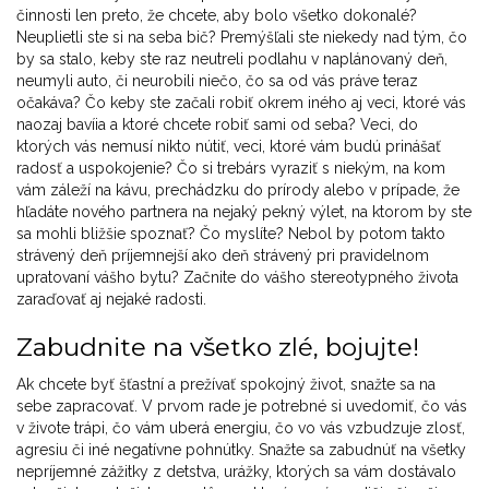
činnosti len preto, že chcete, aby bolo všetko dokonalé?
Neuplietli ste si na seba bič? Premýšľali ste niekedy nad tým, čo
by sa stalo, keby ste raz neutreli podlahu v naplánovaný deň,
neumyli auto, či neurobili niečo, čo sa od vás práve teraz
očakáva? Čo keby ste začali robiť okrem iného aj veci, ktoré vás
naozaj bavíia a ktoré chcete robiť sami od seba? Veci, do
ktorých vás nemusí nikto nútiť, veci, ktoré vám budú prinášať
radosť a uspokojenie? Čo si trebárs vyraziť s niekým, na kom
vám záleží na kávu, prechádzku do prírody alebo v prípade, že
hľadáte nového partnera na nejaký pekný výlet, na ktorom by ste
sa mohli bližšie spoznať? Čo myslíte? Nebol by potom takto
strávený deň príjemnejší ako deň strávený pri pravidelnom
upratovaní vášho bytu? Začnite do vášho stereotypného života
zaraďovať aj nejaké radosti.
Zabudnite na všetko zlé, bojujte!
Ak chcete byť šťastní a prežívať spokojný život, snažte sa na
sebe zapracovať. V prvom rade je potrebné si uvedomiť, čo vás
v živote trápi, čo vám uberá energiu, čo vo vás vzbudzuje zlosť,
agresiu či iné negatívne pohnútky. Snažte sa zabudnúť na všetky
nepríjemné zážitky z detstva, urážky, ktorých sa vám dostávalo