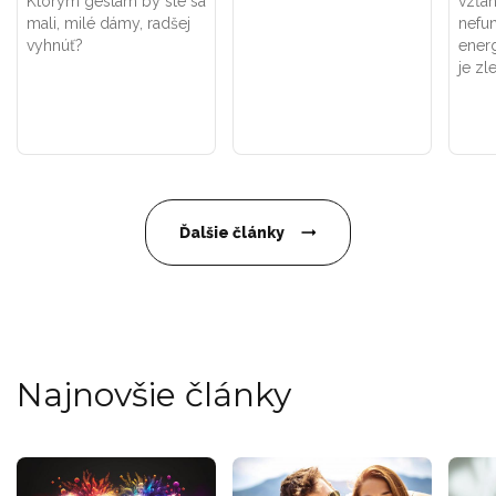
Ktorým gestám by ste sa
vzťah
mali, milé dámy, radšej
nefun
vyhnúť?
energ
je zle
Ďalšie články
Najnovšie články