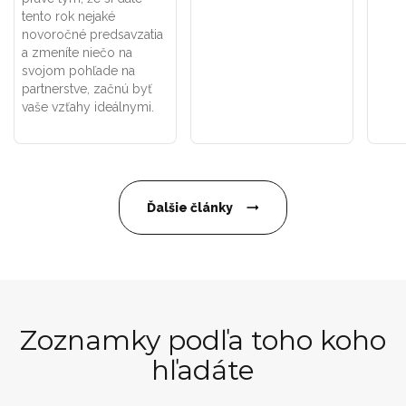
tento rok nejaké
novoročné predsavzatia
a zmeníte niečo na
svojom pohľade na
partnerstve, začnú byť
vaše vzťahy ideálnymi.
Ďalšie články
Zoznamky podľa toho koho
hľadáte