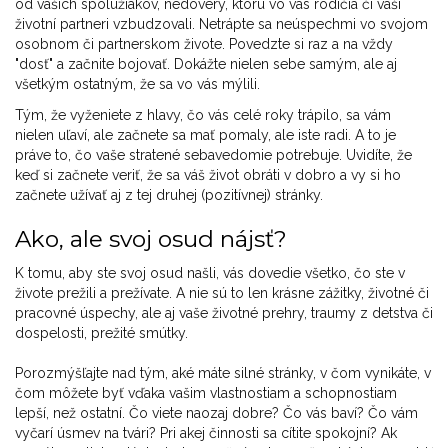
od vašich spolužiakov, nedôvery, ktorú vo vás rodičia či vaši
životní partneri vzbudzovali. Netrápte sa neúspechmi vo svojom
osobnom či partnerskom živote. Povedzte si raz a na vždy
"dosť" a začnite bojovať. Dokážte nielen sebe samým, ale aj
všetkým ostatným, že sa vo vás mýlili.
Tým, že vyženiete z hlavy, čo vás celé roky trápilo, sa vám
nielen uľaví, ale začnete sa mať pomaly, ale iste radi. A to je
práve to, čo vaše stratené sebavedomie potrebuje. Uvidíte, že
keď si začnete veriť, že sa váš život obráti v dobro a vy si ho
začnete užívať aj z tej druhej (pozitívnej) stránky.
Ako, ale svoj osud nájsť?
K tomu, aby ste svoj osud našli, vás dovedie všetko, čo ste v
živote prežili a prežívate. A nie sú to len krásne zážitky, životné či
pracovné úspechy, ale aj vaše životné prehry, traumy z detstva či
dospelosti, prežité smútky.
Porozmýšľajte nad tým, aké máte silné stránky, v čom vynikáte, v
čom môžete byť vďaka vašim vlastnostiam a schopnostiam
lepší, než ostatní. Čo viete naozaj dobre? Čo vás baví? Čo vám
vyčarí úsmev na tvári? Pri akej činnosti sa cítite spokojní? Ak