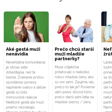
Aké gestá muži
Prečo chcú starší
Nef
nenávidia
muži mladšie
žrú
partnerky?
Neverbálna komunikácia
Lásk
Muža odjakživa
je občas ešte
ľuďmi
priťahovali o niekoľko
dôležitejšia, než tá
priná
rokov mladšie ženy, ako
bežná. Zvieranie prstov,
sa d
sú oni sami. Zaujíma vás,
spontánna úsmevy,
partn
prečo to tak je? Povieme
napínanie svalov a ďalšie
ste n
vám pravý dôvod toho,
gestá sú totiž
možno
prečo starší páni letia na
mimovoľné reakcie.
nefu
mladšie slečny / ženy.
Niektoré gestá ale muži
part
priamo neznášajú.
Nami