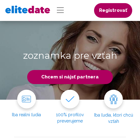
Registrovať
zoznamka pre vzťah
Chcem si nájsť partnera
Iba reálni ľudia
100% profilov
Iba ľudia, ktorí chcú
preverujeme
vzťah