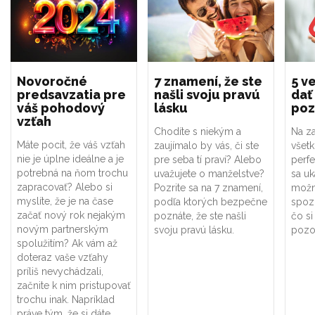
Novoročné
7 znamení, že ste
5 ve
predsavzatia pre
našli svoju pravú
dať
váš pohodový
lásku
poz
vzťah
Chodíte s niekým a
Na za
Máte pocit, že váš vzťah
zaujímalo by vás, či ste
všet
nie je úplne ideálne a je
pre seba tí praví? Alebo
perf
potrebná na ňom trochu
uvažujete o manželstve?
sa uk
zapracovať? Alebo si
Pozrite sa na 7 znamení,
možno
myslíte, že je na čase
podľa ktorých bezpečne
spoz
začať nový rok nejakým
poznáte, že ste našli
čo si
novým partnerským
svoju pravú lásku.
pozor
spolužitím? Ak vám až
doteraz vaše vzťahy
príliš nevychádzali,
začnite k nim pristupovať
trochu inak. Napríklad
práve tým, že si dáte