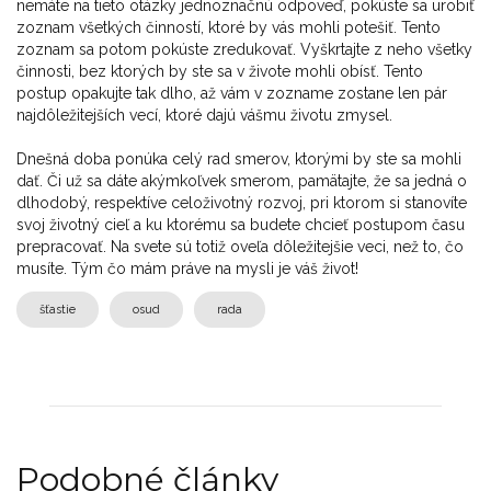
nemáte na tieto otázky jednoznačnú odpoveď, pokúste sa urobiť
zoznam všetkých činností, ktoré by vás mohli potešiť. Tento
zoznam sa potom pokúste zredukovať. Vyškrtajte z neho všetky
činnosti, bez ktorých by ste sa v živote mohli obísť. Tento
postup opakujte tak dlho, až vám v zozname zostane len pár
najdôležitejších vecí, ktoré dajú vášmu životu zmysel.
Dnešná doba ponúka celý rad smerov, ktorými by ste sa mohli
dať. Či už sa dáte akýmkoľvek smerom, pamätajte, že sa jedná o
dlhodobý, respektíve celoživotný rozvoj, pri ktorom si stanovíte
svoj životný cieľ a ku ktorému sa budete chcieť postupom času
prepracovať. Na svete sú totiž oveľa dôležitejšie veci, než to, čo
musíte. Tým čo mám práve na mysli je váš život!
šťastie
osud
rada
Podobné články