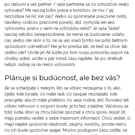
po ďalšom a váš partner / vaša partnerka sa zo schôdzok okato
vyhovára? Má naozaj toľko práce a koníčkov, že mu / jej
nezostáva na nič iné čas? Alebo sú spomínané pracovné cesty,
návštevy rodičov, pracovné porady, atď. vymýšľa len ako
výhovorku, prečo s vami na schôdzku neísť? Je vaša "láska"
naozaj natoľko zaneprázdnená, že nemá na budovanie vzťahu
čas, alebo ide skôr o to, že sa vás snaží týmto nie príliš taktným
spôsobom odmietnuť? Nie je to predsa tak, že keď sa chce, tak
všetko ide? Určite je! Ak túžite po tom svoju polovičku aspoň na
chvíľku vidieť, určite si pár minút času nájdete. Ak po stretnutí
netúži, radšej sa na niečo vyhovorím.
Plánuje si budúcnosť, ale bez vás?
Ak sa schádzate s niekým, kto sa vôbec nezaujíma o to, ako
žijete, kde bývate, čo máte radi, čo naopak neznášate, kde
pracujete, akých máte priateľov, čo vaša rodina, atď. Rovnako tak
vôbec nehovorí o svojom živote, je to tiež zvláštne. Väčšinou sa
totiž ľudia, ktorí sa chcú bližšie spoznať a chcú spolu skúsiť žiť,
majú potrebu vedieť o sebe maximum informácií. Chcú vedieť, či
majú nejaké spoločné vlastnosti, záujmy, koníčky, proste niečo,
čo ich bude spoločne spájať. Možno postupom času zistíte, že