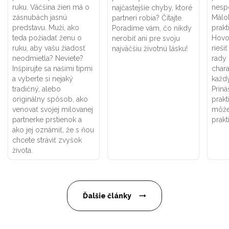
ruku. Väčšina žien má o
nesp
najčastejšie chyby, ktoré
zásnubách jasnú
Málok
partneri robia? Čítajte.
predstavu. Muži, ako
prakt
Poradíme vám, čo nikdy
teda požiadať ženu o
Hovor
nerobiť ani pre svoju
ruku, aby vašu žiadosť
rieši
najväčšiu životnú lásku!
neodmietla? Neviete?
rady
Inšpirujte sa našimi tipmi
chara
a vyberte si nejaký
každý
tradičný, alebo
Priná
originálny spôsob, ako
prakt
venovať svojej milovanej
môže
partnerke prstienok a
prakt
ako jej oznámiť, že s ňou
chcete stráviť zvyšok
života.
Ďalšie články