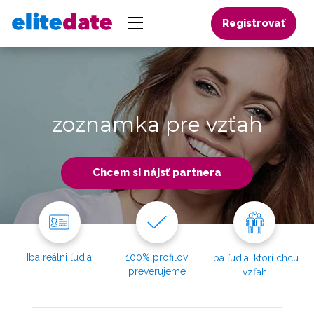
Registrovať
zoznamka pre vzťah
Chcem si nájsť partnera
Iba reálni ľudia
100% profilov
Iba ľudia, ktorí chcú
preverujeme
vzťah