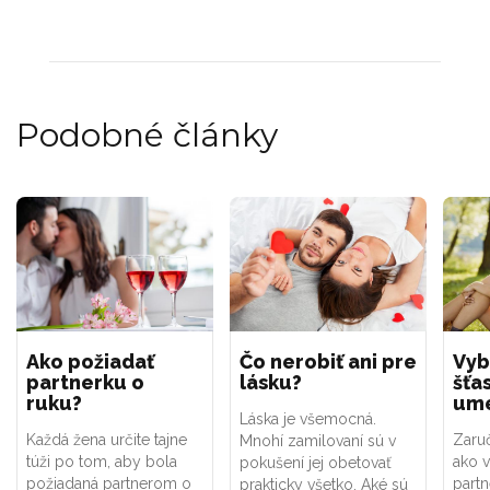
Podobné články
Ako požiadať
Čo nerobiť ani pre
Vyb
partnerku o
lásku?
šťa
ruku?
um
Láska je všemocná.
Každá žena určite tajne
Zaru
Mnohí zamilovaní sú v
túži po tom, aby bola
ako 
pokušení jej obetovať
požiadaná partnerom o
partn
prakticky všetko. Aké sú