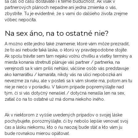
sa čas od času dostávate i k téme budúcnosť. Ak však v
partnerových plánoch nepadne ani jedna zmienka o vás,
zbystrite. Tu je evidentné, že s vami do ďalšieho života zrejme
vôbec nepočíta.
Na sex áno, na to ostatné nie?
A možno ešte jedno také znamenie, ktoré vám môže prezradiť,
že to asi nebude taká láska, o ktorú vy pravdepodobne stojíte.
Ak spolu trávite sem tam nejakú voľnú chvíľku a všetky termíny a
miesta konania stretnutí plánuje váš partner / partnerka, na
verejnosti sa k vám príliš nehlási, väčšine osôb vás predstavuje
ako kamarátku / kamaráta, nikdy vás na ulici nepobozká ani
nevezme za ruku, ale v posteli sa k vám skvele má, potom ani tu
nie je niečo v poriadku. V takom prípade popremýšľajte nad
tým, či si vás dotyčný nenašiel / dotyčná nenašla len na sex,
zatiaľ čo na to ostatné už má doma niekoho iného.
Ak v niektorom z vyššie uvedených prípadov o svojej láske
pochybujete, porozmýšľajte, či by nebolo lepšie venovať svoj
čas a lásku niekomu, kto o ňu naozaj bude stáť a kto vám ju
bude rovnakou mierou opätovať.