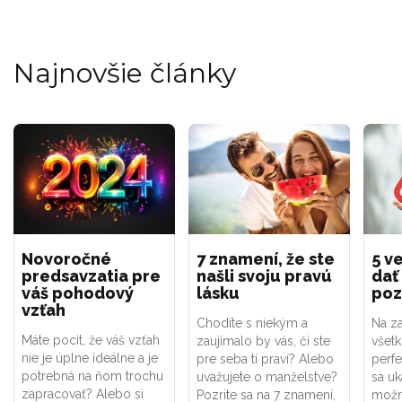
Najnovšie články
Novoročné
7 znamení, že ste
5 ve
predsavzatia pre
našli svoju pravú
dať
váš pohodový
lásku
poz
vzťah
Chodíte s niekým a
Na za
Máte pocit, že váš vzťah
zaujímalo by vás, či ste
všet
nie je úplne ideálne a je
pre seba tí praví? Alebo
perf
potrebná na ňom trochu
uvažujete o manželstve?
sa uk
zapracovať? Alebo si
Pozrite sa na 7 znamení,
možno