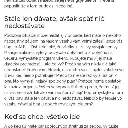
nemala čas ozvať sa alebo že jej nefunguje telefón. Treba si
pripustiť, že v tom bude asi niečo iné.
Stále len dávate, avšak späť nič
nedostávate
Podobná situácia môže nastať aj v prípade, keď máte o niekoho
naozajstný záujem, na vašom vzťahu vám veľmi záleží, lenže vás
trápi to ALE ... Zisťujete totiž, že všetky iniciatívy vyvíjate len vy.
Plánujete akcie a výlety, pozývate dotyčného / dotyčnú na
večeru, vymýšľate program víkend, kupujete mu / jej malé
darčeky pre radosť ... Ale čo vy? Prečo sa vám nikdy nič také
nedostane? Prečo vám človek, o ktorého sa usilujete, volá len vo
chvíli, keď niečo potrebuje? Prečo to nie ste raz vy a raz on /
ona, kto vymyslí nejaký spoločný plán? Pretože nemá dostatok
fantázie a organizačných schopností? Alebo preto, že mu / jej
na vás nezáleží, tak ako vám na ňom / nej? Popremýšľajte o tom,
či vás baví stále len dávať a nič nedostávať. Nebolo by lepšie vo
vzťahu dávať aj brať u oboch rovnakým dielom?
Keď sa chce, všetko ide
A čo keď už máte pár spoločných stretnutí za sebou, vy túžite