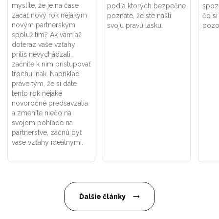
myslíte, že je na čase
podľa ktorých bezpečne
spoz
začať nový rok nejakým
poznáte, že ste našli
čo si
novým partnerským
svoju pravú lásku.
pozor
spolužitím? Ak vám až
doteraz vaše vzťahy
príliš nevychádzali,
začnite k nim pristupovať
trochu inak. Napríklad
práve tým, že si dáte
tento rok nejaké
novoročné predsavzatia
a zmeníte niečo na
svojom pohľade na
partnerstve, začnú byť
vaše vzťahy ideálnymi.
Ďalšie články