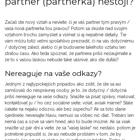
partner (partnerka) nestojí?
Začali ste nový vzťah a neviete, či je váš partner tým pravým /
vaša nová partnerka tou pravou? Potom sa skúste nad svojím
vzťahom trochu zamyslieť a všímať si aj nepatrné detaily. Tie
vám môžu totiž veľmi spoľahlivo prezradiť, či na vás dotyčnému
/ dotyčnej záleží, alebo či je budovanie takéhoto vzťahu len
stratou času. Ako teda spoznať, že partnera príliš nezaujímate a
že to s vašou láskou nebude také vášnivé, ako ste dúfali?
Nereaguje na vaše odkazy?
Jedným z najtypickejších prípadov, ako zistiť, že ste sa asi
zamilovali do nesprávnej osoby, je to, že dotyčný / dotyčná
príliš nereaguje na vaše odkazy. Snažíte sa písať správy, mailovať,
kontaktovať ju / ho cez sociálne siete, volať, avšak márne? Stále
čakáte na nejakú odozvu, ale bez úspechu? Ak sa toto stane
ojedinele, nevešajte hlavu, nemusí sa vôbec nič diať. Trebárs len
nemá čas a ozve sa vám hneď, ako to bude možné. Ak sa však
snažíte už pár dní a viete, že sa "vašej láske" nič nestalo, potom je
potrebné pripustiť si, že asi nebude problém v tom, že by