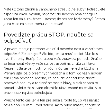
Máte už toho zhonu a vianočného stresu plné zuby? Potrebujete
aspoň na chvíľu vypnúť, načerpať do nového roka energiu a
začať ten ďalší rok trochu šťastnejšie než ten tohtoročný? Potom
je na čase na sebe trochu zapracovať!
Povedzte prácu STOP, naučte sa
odpočívať
V prvom rade je potrebné vedieť si povedať dosť a začať trochu
odpočívať. Že to nejde? Ale ide, len sa musí chcieť. Musíte si
zvoliť priority. Buď práce, alebo vaše zdravie a pohoda! Snažte
sa teda hodiť všetky vaše starosti aspoň na chvíľu za hlavu.
Nepremýšľajte pár hodín o ničom, čo vás nenechá kľudnými.
Premýšľajte iba o príjemných veciach a o tom, čo vás v novom
roku čaká pekného. Možno, že nebude jednoduché dostať
pracovné neduhy a rodinné starosti z hlavy, ale ak sa vám to
podarí, uvidíte, že sa vám okamžite uľaví. Aspoň na chvíľu. A to
práve teraz najviac potrebujete.
Využite tento čas len a len pre seba a robte to, čo vás najviac
baví alebo čo vám urobí radosť. Ak to bude masáž, choďte na