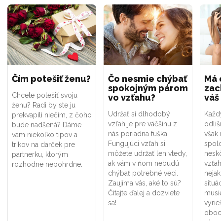
Čím potešiť ženu?
Čo nesmie chýbať
Má 
spokojným párom
zac
Chcete potešiť svoju
vo vzťahu?
váš
ženu? Radi by ste ju
Udržať si dlhodobý
Každý
prekvapili niečím, z čoho
vzťah je pre väčšinu z
odliš
bude nadšená? Dáme
nás poriadna fuška.
však
vám niekoľko tipov a
Fungujúci vzťah si
spol
trikov na darček pre
môžete udržať len vtedy,
nesk
partnerku, ktorým
ak vám v ňom nebudú
vzťah
rozhodne nepohrdne.
chýbať potrebné veci.
neja
Zaujíma vás, aké to sú?
situá
Čítajte ďalej a dozviete
musie
sa!
vyrie
oboc