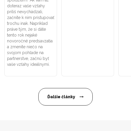
spolužitím? Ak vám až
doteraz vaše vzťahy
príliš nevychádzali,
začnite k nim pristupovať
trochu inak. Napríklad
práve tým, že si dáte
tento rok nejaké
novoročné predsavzatia
a zmeníte niečo na
svojom pohľade na
partnerstve, začnú byť
vaše vzťahy ideálnymi.
Ďalšie články