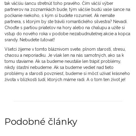
tak väčšiu šancu stretnúť toho pravého. Čím väčší výber
partnerov na zoznamkách bude, tým väčšie budú vaše šance na
počkanie niekoho, s kým si budete rozumieť. Ak nemáte
partnera, s ktorým by ste trávili romantického silvestra? Nevadí.
Choďte s partiou priateľov na hory alebo na chalupu a užite si
vstup do nového roka v podobe nezabudnuteľnej akcie a kopca
srandy. Nebudete ľutovať!
Všetci žijeme v tomto bláznivom svete, plnom starostí, stresu,
chaosu a neporiadku. Je však len na nás samotných, ako sa k
tomu staviame. Ak sa budeme neustále len trápiť problémy,
nikdy šťastní nebudeme. Ak sa budeme vedieť nad tieto
problémy a starosti povzniesť, budeme si môcť užívať krásneho
života v blízkosti ľudí, ktorých máme radi. A o tom ten život je!
Podobné články