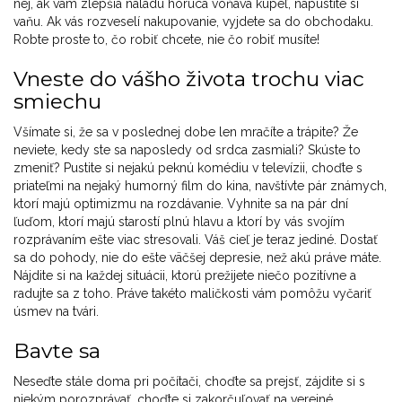
nej, ak vám zlepšia náladu horúca voňavá kúpeľ, napustite si
vaňu. Ak vás rozveselí nakupovanie, vyjdete sa do obchodaku.
Robte proste to, čo robiť chcete, nie čo robiť musíte!
Vneste do vášho života trochu viac
smiechu
Všímate si, že sa v poslednej dobe len mračíte a trápite? Že
neviete, kedy ste sa naposledy od srdca zasmiali? Skúste to
zmeniť? Pustite si nejakú peknú komédiu v televízii, choďte s
priateľmi na nejaký humorný film do kina, navštívte pár známych,
ktorí majú optimizmu na rozdávanie. Vyhnite sa na pár dní
ľuďom, ktorí majú starostí plnú hlavu a ktorí by vás svojím
rozprávaním ešte viac stresovali. Váš cieľ je teraz jediné. Dostať
sa do pohody, nie do ešte väčšej depresie, než akú práve máte.
Nájdite si na každej situácii, ktorú prežijete niečo pozitívne a
radujte sa z toho. Práve takéto maličkosti vám pomôžu vyčariť
úsmev na tvári.
Bavte sa
Neseďte stále doma pri počítači, choďte sa prejsť, zájdite si s
niekým porozprávať, choďte si zakorčuľovať na verejné