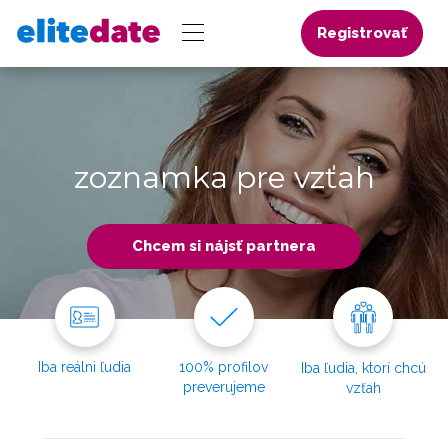
Registrovať
zoznamka pre vzťah
Chcem si nájsť partnera
Iba reálni ľudia
100% profilov
Iba ľudia, ktorí chcú
preverujeme
vzťah