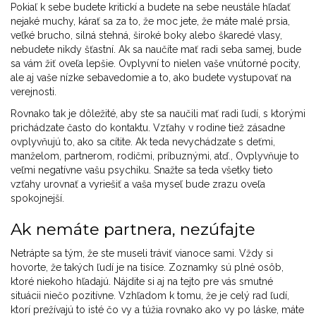
Pokiaľ k sebe budete kritickí a budete na sebe neustále hľadať
nejaké muchy, kárať sa za to, že moc jete, že máte malé prsia,
veľké brucho, silná stehná, široké boky alebo škaredé vlasy,
nebudete nikdy šťastní. Ak sa naučíte mať radi seba samej, bude
sa vám žiť oveľa lepšie. Ovplyvní to nielen vaše vnútorné pocity,
ale aj vaše nízke sebavedomie a to, ako budete vystupovať na
verejnosti.
Rovnako tak je dôležité, aby ste sa naučili mať radi ľudí, s ktorými
prichádzate často do kontaktu. Vzťahy v rodine tiež zásadne
ovplyvňujú to, ako sa cítite. Ak teda nevychádzate s deťmi,
manželom, partnerom, rodičmi, príbuznými, atď., Ovplyvňuje to
veľmi negatívne vašu psychiku. Snažte sa teda všetky tieto
vzťahy urovnať a vyriešiť a vaša myseľ bude zrazu oveľa
spokojnejší.
Ak nemáte partnera, nezúfajte
Netrápte sa tým, že ste museli tráviť vianoce sami. Vždy si
hovorte, že takých ľudí je na tisíce. Zoznamky sú plné osôb,
ktoré niekoho hľadajú. Nájdite si aj na tejto pre vás smutné
situácii niečo pozitívne. Vzhľadom k tomu, že je celý rad ľudí,
ktorí prežívajú to isté čo vy a túžia rovnako ako vy po láske, máte