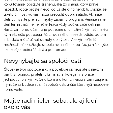
korčuľovanie, postavte si snehuliaka zo snehu, ktorý práve
napadol, robte proste niečo, čo už ste dlho nerobili. Uvidíte, že
takéto činnosti vo vás môžu prebudiť dobrú náladu. Ak máte
deti, vymyslite pre nich nejaký zábavný program. Venujte sa ten
deň len im, nič iné neriešte. Práca vždy počká, vaše deti nie.
Rastú vám pred očami a je potrebné si ich užívať, kým sú malé a
kým vás ešte potrebujú. Až z rodinného hniezda odídu, potom
si budete môcť užívať samoty do sýtosti. Ale kým ešte tú
možnosť máte, užívajte si tepla rodinného krbu. Nie je nič krajšie,
ako keď je rodina šťastná a pohromade.
Nevyhýbajte sa spoločnosti
Človek je tvor spoločenský a potrebuje sa neustále s niekým
baviť. S rodinou, priateľmi, kamarátmi, kolegami z práce,
jednoducho s kýmkoľvek, kto má o komunikáciu s vami záujem.
Tým, že sa budete strániť spoločnosti, určite šťastnejší nebudete!
Tomu verte.
Majte radi nielen seba, ale aj ľudí
okolo vás