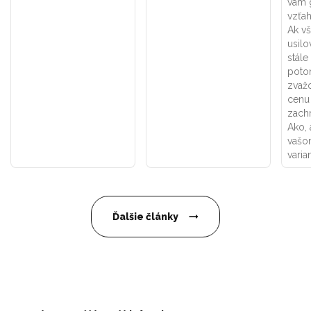
vám 
vzťa
Ak v
usilo
stále
poto
zvažo
cenu
zachr
Ako, 
vašo
varia
Ďalšie články