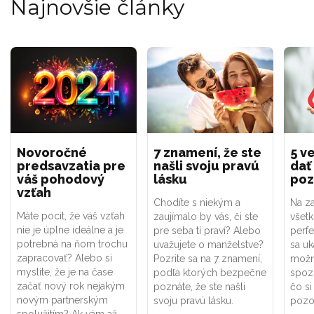
Najnovšie články
Novoročné
7 znamení, že ste
5 ve
predsavzatia pre
našli svoju pravú
dať
váš pohodový
lásku
poz
vzťah
Chodíte s niekým a
Na za
Máte pocit, že váš vzťah
zaujímalo by vás, či ste
všet
nie je úplne ideálne a je
pre seba tí praví? Alebo
perf
potrebná na ňom trochu
uvažujete o manželstve?
sa uk
zapracovať? Alebo si
Pozrite sa na 7 znamení,
možno
myslíte, že je na čase
podľa ktorých bezpečne
spoz
začať nový rok nejakým
poznáte, že ste našli
čo si
novým partnerským
svoju pravú lásku.
pozor